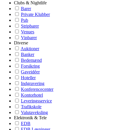
Clubs & Nightlife
Barer
Private Klubber
Pub
Stripbarer
Venues
Vinbarer
Diverse
Auktioner
Banker
Bedemænd
Forsikring
Gaveidéer
Hoteller
Indgravering
Konferencecenter
Kontorhotel
Leveringsservice
Trafikskole
Valutaveksling
Elektronik & Tele
EDB
EDB Løsninger