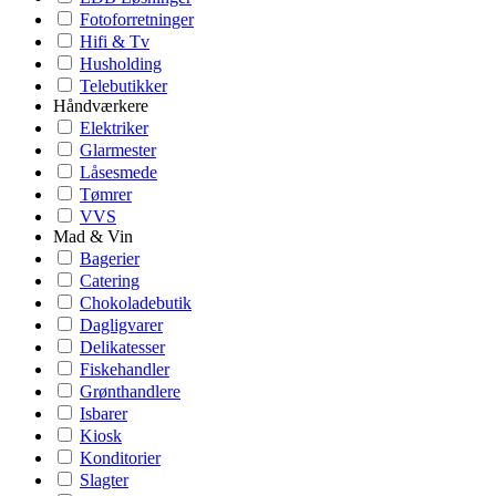
Fotoforretninger
Hifi & Tv
Husholding
Telebutikker
Håndværkere
Elektriker
Glarmester
Låsesmede
Tømrer
VVS
Mad & Vin
Bagerier
Catering
Chokoladebutik
Dagligvarer
Delikatesser
Fiskehandler
Grønthandlere
Isbarer
Kiosk
Konditorier
Slagter