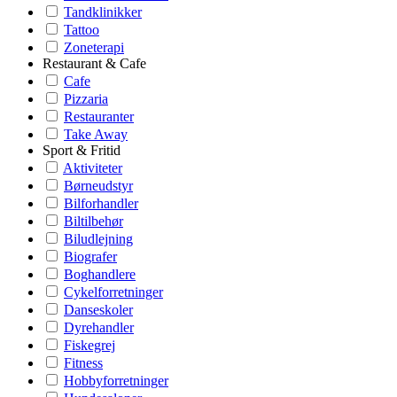
Tandklinikker
Tattoo
Zoneterapi
Restaurant & Cafe
Cafe
Pizzaria
Restauranter
Take Away
Sport & Fritid
Aktiviteter
Børneudstyr
Bilforhandler
Biltilbehør
Biludlejning
Biografer
Boghandlere
Cykelforretninger
Danseskoler
Dyrehandler
Fiskegrej
Fitness
Hobbyforretninger