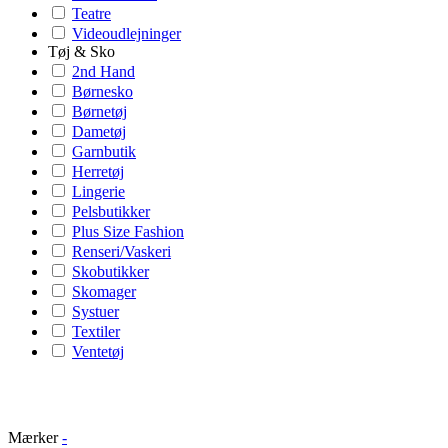
Teatre
Videoudlejninger
Tøj & Sko
2nd Hand
Børnesko
Børnetøj
Dametøj
Garnbutik
Herretøj
Lingerie
Pelsbutikker
Plus Size Fashion
Renseri/Vaskeri
Skobutikker
Skomager
Systuer
Textiler
Ventetøj
Mærker
-