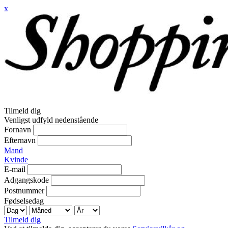
x
Tilmeld dig
Venligst udfyld nedenstående
Fornavn
Efternavn
Mand
Kvinde
E-mail
Adgangskode
Postnummer
Fødselsedag
Tilmeld dig