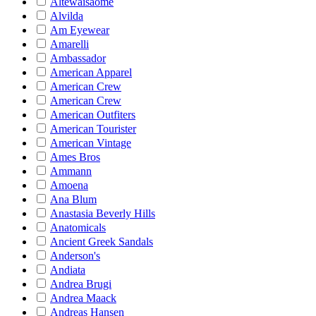
Altewaisaome
Alvilda
Am Eyewear
Amarelli
Ambassador
American Apparel
American Crew
American Crew
American Outfiters
American Tourister
American Vintage
Ames Bros
Ammann
Amoena
Ana Blum
Anastasia Beverly Hills
Anatomicals
Ancient Greek Sandals
Anderson's
Andiata
Andrea Brugi
Andrea Maack
Andreas Hansen