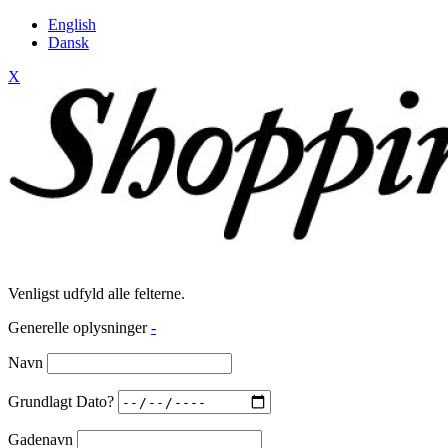
English
Dansk
X
Venligst udfyld alle felterne.
Generelle oplysninger
-
Navn
Grundlagt Dato?
Gadenavn