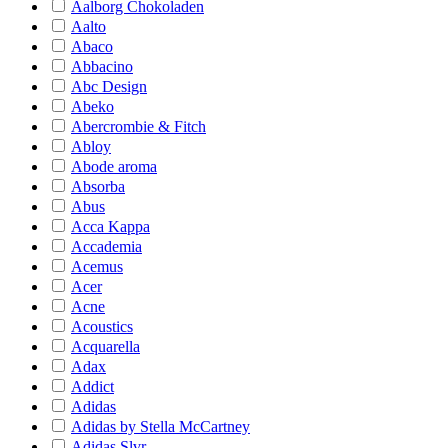
Aalborg Chokoladen
Aalto
Abaco
Abbacino
Abc Design
Abeko
Abercrombie & Fitch
Abloy
Abode aroma
Absorba
Abus
Acca Kappa
Accademia
Acemus
Acer
Acne
Acoustics
Acquarella
Adax
Addict
Adidas
Adidas by Stella McCartney
Adidas Slvr