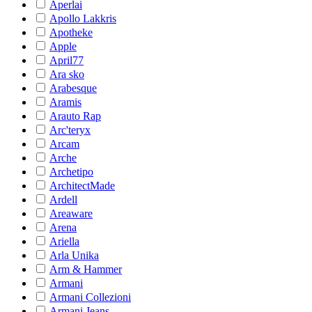
Aperlai
Apollo Lakkris
Apotheke
Apple
April77
Ara sko
Arabesque
Aramis
Arauto Rap
Arc'teryx
Arcam
Arche
Archetipo
ArchitectMade
Ardell
Areaware
Arena
Ariella
Arla Unika
Arm & Hammer
Armani
Armani Collezioni
Armani Jeans