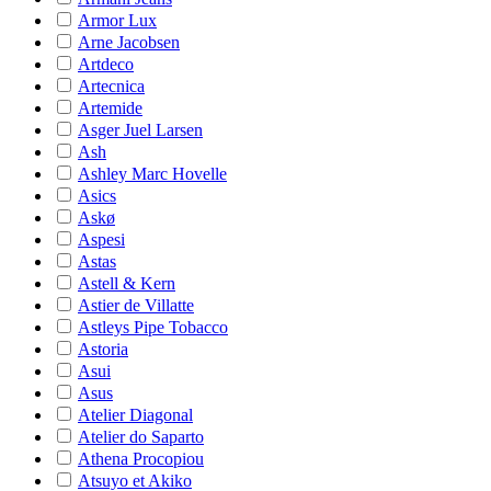
Armor Lux
Arne Jacobsen
Artdeco
Artecnica
Artemide
Asger Juel Larsen
Ash
Ashley Marc Hovelle
Asics
Askø
Aspesi
Astas
Astell & Kern
Astier de Villatte
Astleys Pipe Tobacco
Astoria
Asui
Asus
Atelier Diagonal
Atelier do Saparto
Athena Procopiou
Atsuyo et Akiko