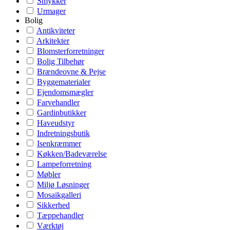
Smykker
Urmager
Bolig
Antikviteter
Arkitekter
Blomsterforretninger
Bolig Tilbehør
Brændeovne & Pejse
Byggematerialer
Ejendomsmægler
Farvehandler
Gardinbutikker
Haveudstyr
Indretningsbutik
Isenkræmmer
Køkken/Badeværelse
Lampeforretning
Møbler
Miljø Løsninger
Mosaikgalleri
Sikkerhed
Tæppehandler
Værktøj