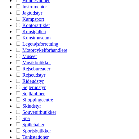
Hundesaloner
Instrumenter
Jagtudstyr
Kampsport
Kontorartikler
Kunstgalleri
Kunstmuseum
Legetøjsforretning
Motorcykelforhandlere
Museer
Musikbutikker
Rejsebureauer
Rejseudstyr
Rideudstyr
Sejlerudstyr
Sejlklubber
Shoppingcentre
Skiudstyr
Souvenirbutikker
Spa
Spillehaller
Sportsbutikker
Tankstationer