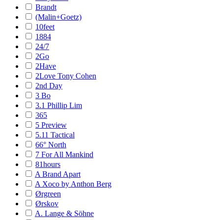
Brandt
(Malin+Goetz)
10feet
1884
24/7
2Go
2Have
2Love Tony Cohen
2nd Day
3 Bo
3.1 Phillip Lim
365
5 Preview
5.11 Tactical
66° North
7 For All Mankind
81hours
A Brand Apart
A Xoco by Anthon Berg
Ørgreen
Ørskov
A. Lange & Söhne