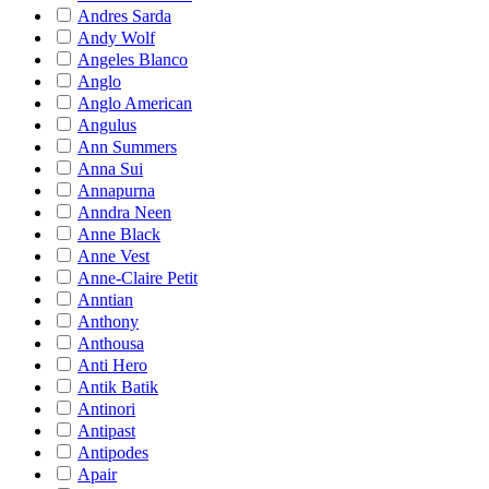
Andres Sarda
Andy Wolf
Angeles Blanco
Anglo
Anglo American
Angulus
Ann Summers
Anna Sui
Annapurna
Anndra Neen
Anne Black
Anne Vest
Anne-Claire Petit
Anntian
Anthony
Anthousa
Anti Hero
Antik Batik
Antinori
Antipast
Antipodes
Apair