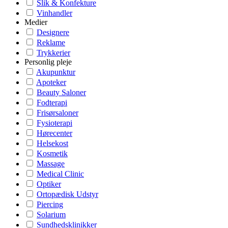
Slik & Konfekture
Vinhandler
Medier
Designere
Reklame
Trykkerier
Personlig pleje
Akupunktur
Apoteker
Beauty Saloner
Fodterapi
Frisørsaloner
Fysioterapi
Hørecenter
Helsekost
Kosmetik
Massage
Medical Clinic
Optiker
Ortopædisk Udstyr
Piercing
Solarium
Sundhedsklinikker