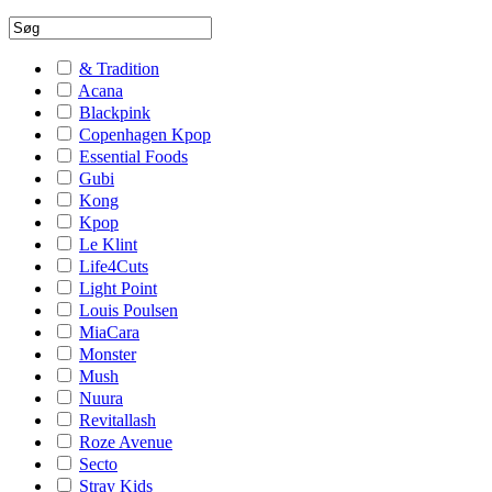
& Tradition
Acana
Blackpink
Copenhagen Kpop
Essential Foods
Gubi
Kong
Kpop
Le Klint
Life4Cuts
Light Point
Louis Poulsen
MiaCara
Monster
Mush
Nuura
Revitallash
Roze Avenue
Secto
Stray Kids