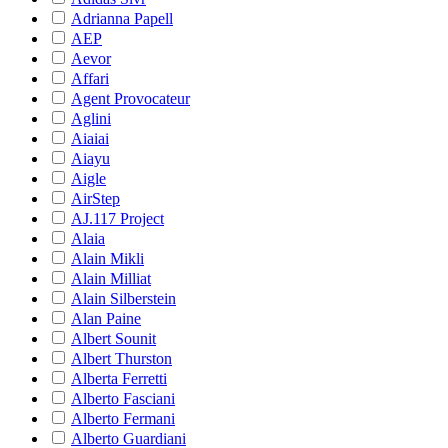
Adrianna Papell
AEP
Aevor
Affari
Agent Provocateur
Aglini
Aiaiai
Aiayu
Aigle
AirStep
AJ.117 Project
Alaia
Alain Mikli
Alain Milliat
Alain Silberstein
Alan Paine
Albert Sounit
Albert Thurston
Alberta Ferretti
Alberto Fasciani
Alberto Fermani
Alberto Guardiani