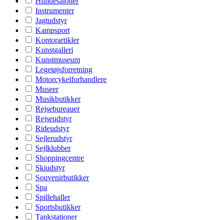
Hundesaloner
Instrumenter
Jagtudstyr
Kampsport
Kontorartikler
Kunstgalleri
Kunstmuseum
Legetøjsforretning
Motorcykelforhandlere
Museer
Musikbutikker
Rejsebureauer
Rejseudstyr
Rideudstyr
Sejlerudstyr
Sejlklubber
Shoppingcentre
Skiudstyr
Souvenirbutikker
Spa
Spillehaller
Sportsbutikker
Tankstationer