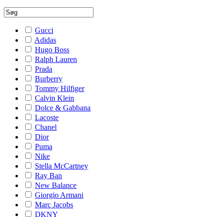
Gucci
Adidas
Hugo Boss
Ralph Lauren
Prada
Burberry
Tommy Hilfiger
Calvin Klein
Dolce & Gabbana
Lacoste
Chanel
Dior
Puma
Nike
Stella McCartney
Ray Ban
New Balance
Giorgio Armani
Marc Jacobs
DKNY