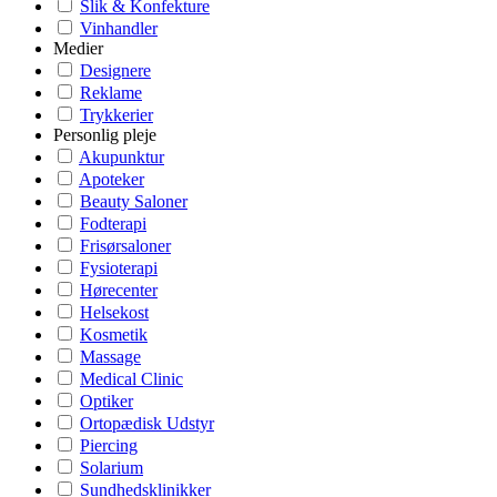
Slik & Konfekture
Vinhandler
Medier
Designere
Reklame
Trykkerier
Personlig pleje
Akupunktur
Apoteker
Beauty Saloner
Fodterapi
Frisørsaloner
Fysioterapi
Hørecenter
Helsekost
Kosmetik
Massage
Medical Clinic
Optiker
Ortopædisk Udstyr
Piercing
Solarium
Sundhedsklinikker