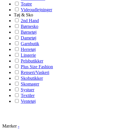
Teatre
Videoudlejninger
Tøj & Sko
2nd Hand
Børnesko
Børnetøj
Dametøj
Garnbutik
Herretøj
Lingerie
Pelsbutikker
Plus Size Fashion
Renseri/Vaskeri
Skobutikker
Skomager
Systuer
Textiler
Ventetøj
Mærker
-