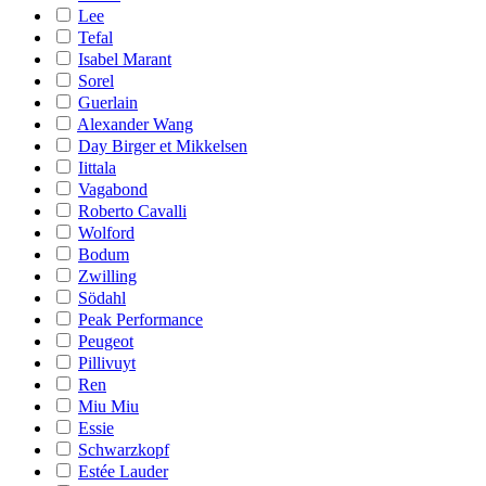
Lee
Tefal
Isabel Marant
Sorel
Guerlain
Alexander Wang
Day Birger et Mikkelsen
Iittala
Vagabond
Roberto Cavalli
Wolford
Bodum
Zwilling
Södahl
Peak Performance
Peugeot
Pillivuyt
Ren
Miu Miu
Essie
Schwarzkopf
Estée Lauder