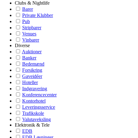
Clubs & Nightlife
Barer
Private Klubber
Pub
Stripbarer
Venues
Vinbarer
Diverse
Auktioner
Banker
Bedemænd
Forsikring
Gaveidéer
Hoteller
Indgravering
Konferencecenter
Kontorhotel
Leveringsservice
Trafikskole
Valutaveksling
Elektronik & Tele
EDB
EDB Løsninger