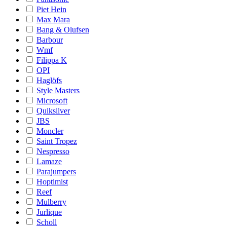
Piet Hein
Max Mara
Bang & Olufsen
Barbour
Wmf
Filippa K
OPI
Haglöfs
Style Masters
Microsoft
Quiksilver
JBS
Moncler
Saint Tropez
Nespresso
Lamaze
Parajumpers
Hoptimist
Reef
Mulberry
Jurlique
Scholl