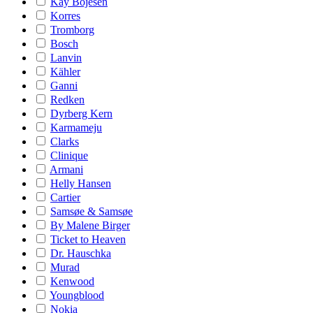
Kay Bojesen
Korres
Tromborg
Bosch
Lanvin
Kähler
Ganni
Redken
Dyrberg Kern
Karmameju
Clarks
Clinique
Armani
Helly Hansen
Cartier
Samsøe & Samsøe
By Malene Birger
Ticket to Heaven
Dr. Hauschka
Murad
Kenwood
Youngblood
Nokia