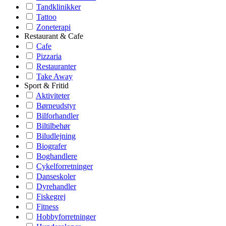
Tandklinikker
Tattoo
Zoneterapi
Restaurant & Cafe
Cafe
Pizzaria
Restauranter
Take Away
Sport & Fritid
Aktiviteter
Børneudstyr
Bilforhandler
Biltilbehør
Biludlejning
Biografer
Boghandlere
Cykelforretninger
Danseskoler
Dyrehandler
Fiskegrej
Fitness
Hobbyforretninger