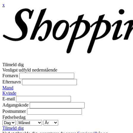
x
Tilmeld dig
Venligst udfyld nedenstående
Fornavn
Efternavn
Mand
Kvinde
E-mail
Adgangskode
Postnummer
Fødselsedag
Tilmeld dig