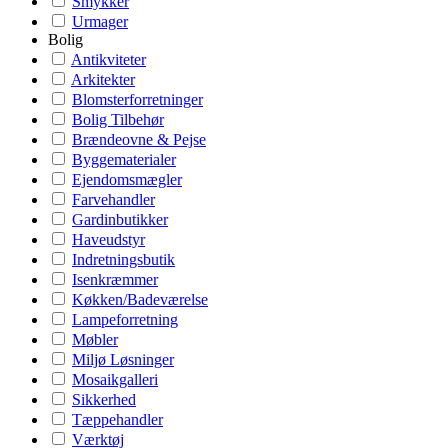
Smykker
Urmager
Bolig
Antikviteter
Arkitekter
Blomsterforretninger
Bolig Tilbehør
Brændeovne & Pejse
Byggematerialer
Ejendomsmægler
Farvehandler
Gardinbutikker
Haveudstyr
Indretningsbutik
Isenkræmmer
Køkken/Badeværelse
Lampeforretning
Møbler
Miljø Løsninger
Mosaikgalleri
Sikkerhed
Tæppehandler
Værktøj