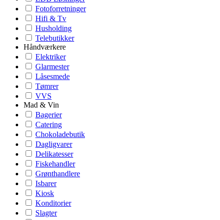
Fotoforretninger
Hifi & Tv
Husholding
Telebutikker
Håndværkere
Elektriker
Glarmester
Låsesmede
Tømrer
VVS
Mad & Vin
Bagerier
Catering
Chokoladebutik
Dagligvarer
Delikatesser
Fiskehandler
Grønthandlere
Isbarer
Kiosk
Konditorier
Slagter