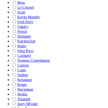
Boss
Le Creuset
Acne
Kevin Murphy
Fred Perry
Oakley
Persol
Hummel
KitchenAid
Rains
Nina Ricci
Cacharel
Nomess Copenhagen
Carrera
Casio
Stelton
Kerastase
Krups
Havaianas
Hestra
Triumph
Issey Miyake