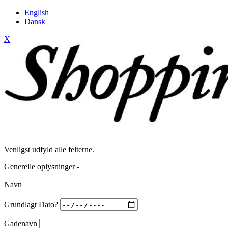
English
Dansk
X
Venligst udfyld alle felterne.
Generelle oplysninger
-
Navn
Grundlagt Dato?
Gadenavn