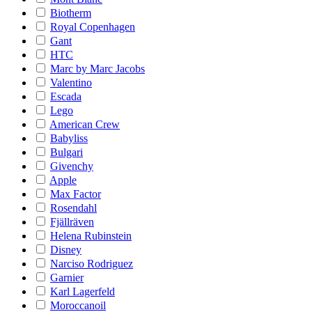
Biotherm
Royal Copenhagen
Gant
HTC
Marc by Marc Jacobs
Valentino
Escada
Lego
American Crew
Babyliss
Bulgari
Givenchy
Apple
Max Factor
Rosendahl
Fjällräven
Helena Rubinstein
Disney
Narciso Rodriguez
Garnier
Karl Lagerfeld
Moroccanoil