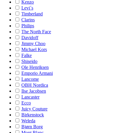
Kenzo
Levi´s
Timberland
Clarins
Philips
The North Face
Davidoff
Jimmy Choo
Michael Kors
Falke
Shiseido
Ole Henriksen
Emporio Armani
Lancome
OBH Nordica
Ilse Jacobsen
Lancaster
Ecco
Juicy Couture
Birkenstock
Weleda
Bjørn Borg
Mont Blanc