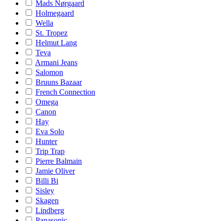
Mads Nørgaard
Holmegaard
Wella
St. Tropez
Helmut Lang
Teva
Armani Jeans
Salomon
Bruuns Bazaar
French Connection
Omega
Canon
Hay
Eva Solo
Hunter
Trip Trap
Pierre Balmain
Jamie Oliver
Billi Bi
Sisley
Skagen
Lindberg
Panasonic