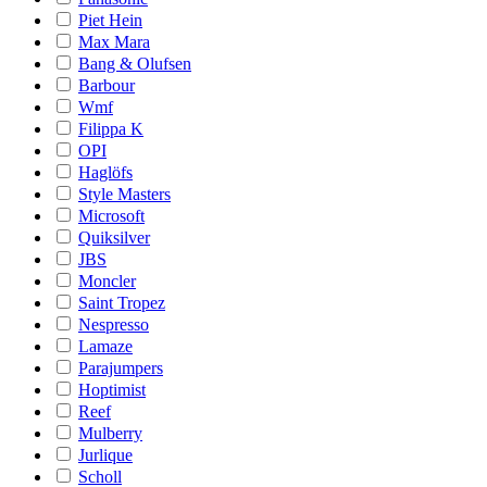
Piet Hein
Max Mara
Bang & Olufsen
Barbour
Wmf
Filippa K
OPI
Haglöfs
Style Masters
Microsoft
Quiksilver
JBS
Moncler
Saint Tropez
Nespresso
Lamaze
Parajumpers
Hoptimist
Reef
Mulberry
Jurlique
Scholl