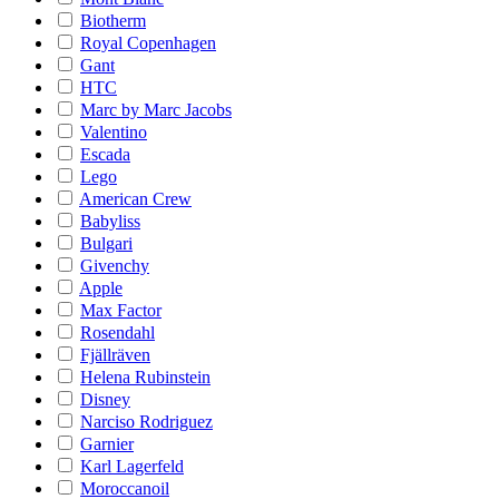
Biotherm
Royal Copenhagen
Gant
HTC
Marc by Marc Jacobs
Valentino
Escada
Lego
American Crew
Babyliss
Bulgari
Givenchy
Apple
Max Factor
Rosendahl
Fjällräven
Helena Rubinstein
Disney
Narciso Rodriguez
Garnier
Karl Lagerfeld
Moroccanoil