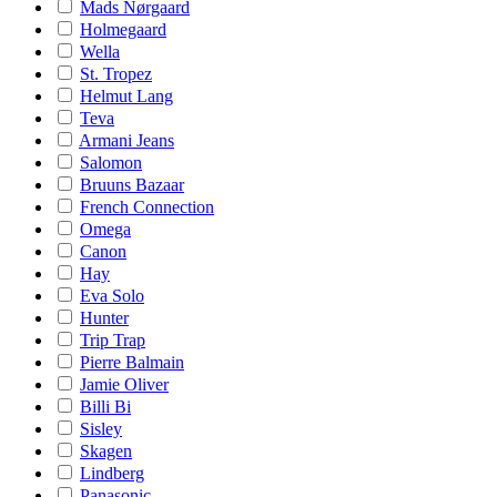
Mads Nørgaard
Holmegaard
Wella
St. Tropez
Helmut Lang
Teva
Armani Jeans
Salomon
Bruuns Bazaar
French Connection
Omega
Canon
Hay
Eva Solo
Hunter
Trip Trap
Pierre Balmain
Jamie Oliver
Billi Bi
Sisley
Skagen
Lindberg
Panasonic