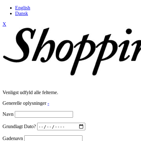
English
Dansk
X
Venligst udfyld alle felterne.
Generelle oplysninger
-
Navn
Grundlagt Dato?
Gadenavn