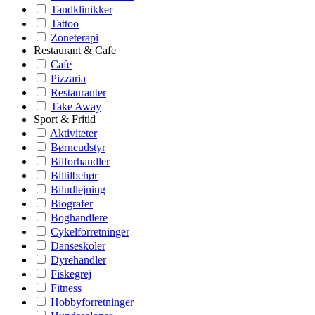
Tandklinikker
Tattoo
Zoneterapi
Restaurant & Cafe
Cafe
Pizzaria
Restauranter
Take Away
Sport & Fritid
Aktiviteter
Børneudstyr
Bilforhandler
Biltilbehør
Biludlejning
Biografer
Boghandlere
Cykelforretninger
Danseskoler
Dyrehandler
Fiskegrej
Fitness
Hobbyforretninger