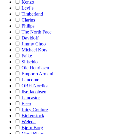
Kenzo
Levi´s
Timberland
Clarins
Philips
The North Face
Davidoff
Jimmy Choo
Michael Kors
Falke
Shiseido
Ole Henriksen
Emporio Armani
Lancome
OBH Nordica
Ilse Jacobsen
Lancaster
Ecco
Juicy Couture
Birkenstock
Weleda
Bjørn Borg
Mont Blanc