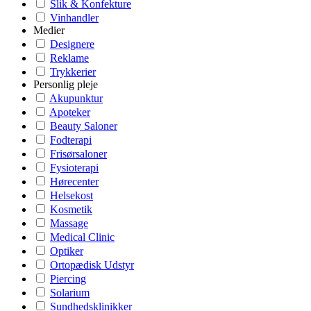
Slik & Konfekture
Vinhandler
Medier
Designere
Reklame
Trykkerier
Personlig pleje
Akupunktur
Apoteker
Beauty Saloner
Fodterapi
Frisørsaloner
Fysioterapi
Hørecenter
Helsekost
Kosmetik
Massage
Medical Clinic
Optiker
Ortopædisk Udstyr
Piercing
Solarium
Sundhedsklinikker