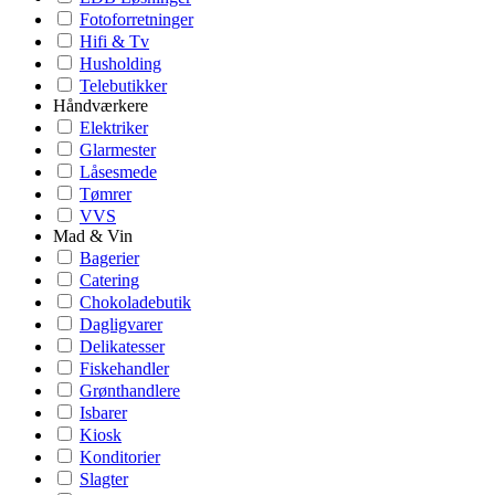
Fotoforretninger
Hifi & Tv
Husholding
Telebutikker
Håndværkere
Elektriker
Glarmester
Låsesmede
Tømrer
VVS
Mad & Vin
Bagerier
Catering
Chokoladebutik
Dagligvarer
Delikatesser
Fiskehandler
Grønthandlere
Isbarer
Kiosk
Konditorier
Slagter