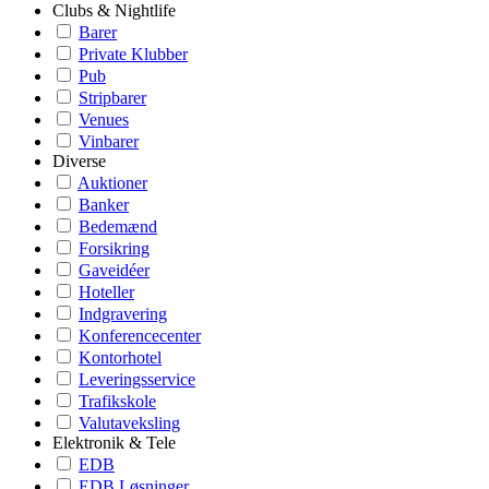
Clubs & Nightlife
Barer
Private Klubber
Pub
Stripbarer
Venues
Vinbarer
Diverse
Auktioner
Banker
Bedemænd
Forsikring
Gaveidéer
Hoteller
Indgravering
Konferencecenter
Kontorhotel
Leveringsservice
Trafikskole
Valutaveksling
Elektronik & Tele
EDB
EDB Løsninger