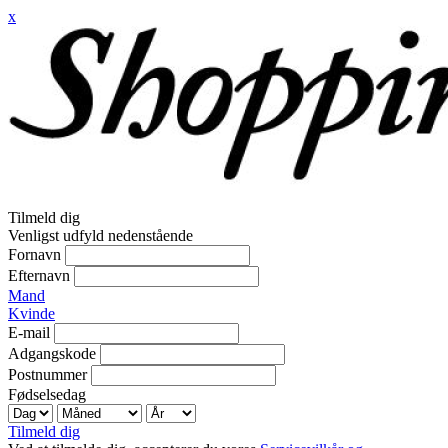
x
Tilmeld dig
Venligst udfyld nedenstående
Fornavn
Efternavn
Mand
Kvinde
E-mail
Adgangskode
Postnummer
Fødselsedag
Tilmeld dig