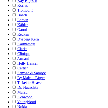
Kay Bojesen
Korres
Tromborg
Bosch
Lanvin
Kähler
Ganni
Redken
Dyrberg Kern
Karmameju
Clarks
Clinique
Armani
Helly Hansen
Cartier
Samsøe & Samsøe
By Malene Birger
Ticket to Heaven
Dr. Hauschka
Murad
Kenwood
Youngblood
Nokia