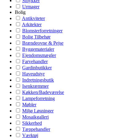
Smykker
Urmager
Bolig
Antikviteter
Arkitekter
Blomsterforretninger
Bolig Tilbehør
Brændeovne & Pejse
Byggematerialer
Ejendomsmægler
Farvehandler
Gardinbutikker
Haveudstyr
Indretningsbutik
Isenkræmmer
Køkken/Badeværelse
Lampeforretning
Møbler
Miljø Løsninger
Mosaikgalleri
Sikkerhed
Tæppehandler
Værktøj