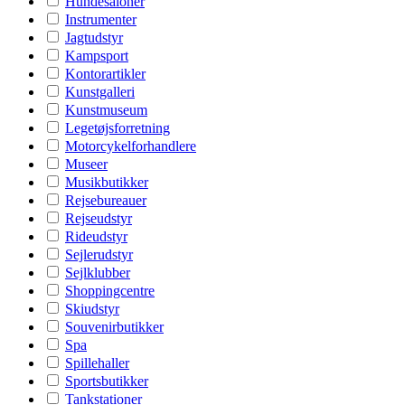
Hundesaloner
Instrumenter
Jagtudstyr
Kampsport
Kontorartikler
Kunstgalleri
Kunstmuseum
Legetøjsforretning
Motorcykelforhandlere
Museer
Musikbutikker
Rejsebureauer
Rejseudstyr
Rideudstyr
Sejlerudstyr
Sejlklubber
Shoppingcentre
Skiudstyr
Souvenirbutikker
Spa
Spillehaller
Sportsbutikker
Tankstationer