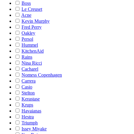
Boss
Le Creuset
Acne
Kevin Murphy
Fred Perry
Oakley
Persol
Hummel
KitchenAid
Rains
Nina Ricci
Cacharel
Nomess Copenhagen
Carrera
Casio
Stelton
Kerastase
Krups
Havaianas
Hestra
Triumph
Issey Miyake