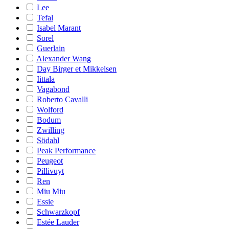
Lee
Tefal
Isabel Marant
Sorel
Guerlain
Alexander Wang
Day Birger et Mikkelsen
Iittala
Vagabond
Roberto Cavalli
Wolford
Bodum
Zwilling
Södahl
Peak Performance
Peugeot
Pillivuyt
Ren
Miu Miu
Essie
Schwarzkopf
Estée Lauder