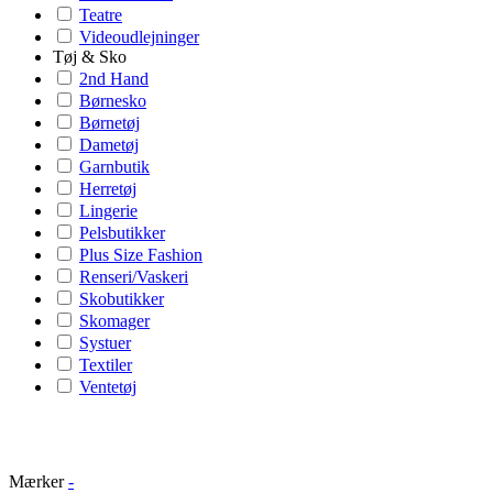
Teatre
Videoudlejninger
Tøj & Sko
2nd Hand
Børnesko
Børnetøj
Dametøj
Garnbutik
Herretøj
Lingerie
Pelsbutikker
Plus Size Fashion
Renseri/Vaskeri
Skobutikker
Skomager
Systuer
Textiler
Ventetøj
Mærker
-