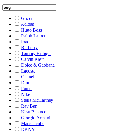
Gucci
Adidas
Hugo Boss
Ralph Lauren
Prada
Burberry
Tommy Hilfiger
Calvin Klein
Dolce & Gabbana
Lacoste
Chanel
Dior
Puma
Nike
Stella McCartney
Ray Ban
New Balance
Giorgio Armani
Marc Jacobs
DKNY