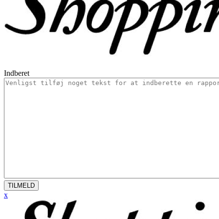
Indberet
TILMELD
x