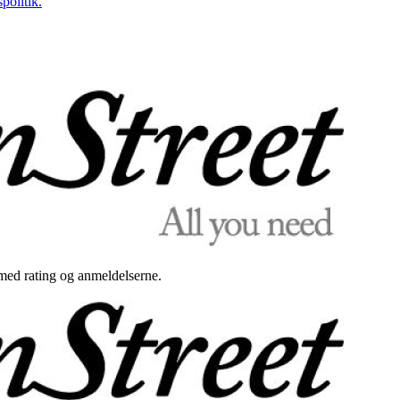
politik.
med rating og anmeldelserne.