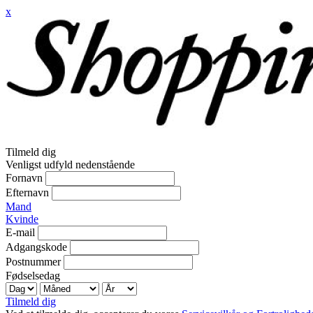
x
Tilmeld dig
Venligst udfyld nedenstående
Fornavn
Efternavn
Mand
Kvinde
E-mail
Adgangskode
Postnummer
Fødselsedag
Tilmeld dig