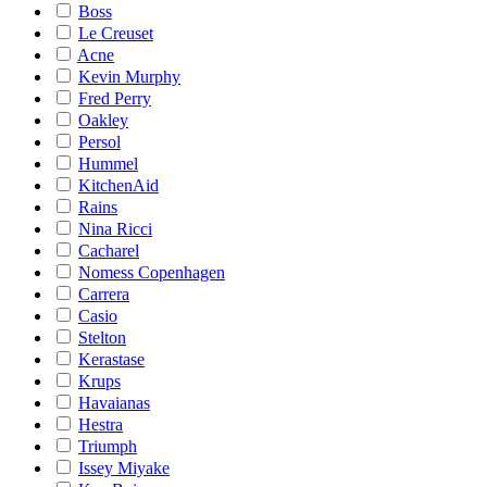
Boss
Le Creuset
Acne
Kevin Murphy
Fred Perry
Oakley
Persol
Hummel
KitchenAid
Rains
Nina Ricci
Cacharel
Nomess Copenhagen
Carrera
Casio
Stelton
Kerastase
Krups
Havaianas
Hestra
Triumph
Issey Miyake