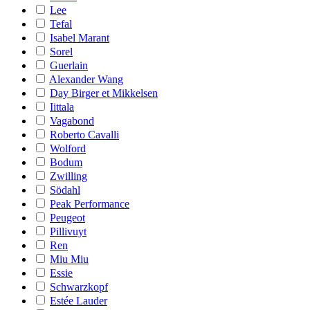
Lee
Tefal
Isabel Marant
Sorel
Guerlain
Alexander Wang
Day Birger et Mikkelsen
Iittala
Vagabond
Roberto Cavalli
Wolford
Bodum
Zwilling
Södahl
Peak Performance
Peugeot
Pillivuyt
Ren
Miu Miu
Essie
Schwarzkopf
Estée Lauder