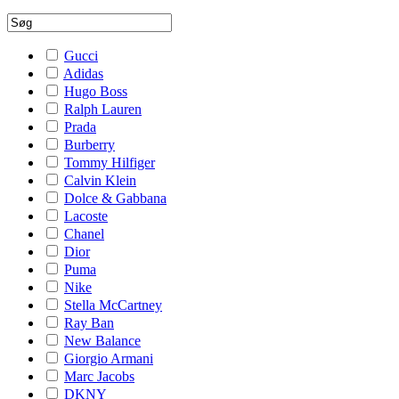
Gucci
Adidas
Hugo Boss
Ralph Lauren
Prada
Burberry
Tommy Hilfiger
Calvin Klein
Dolce & Gabbana
Lacoste
Chanel
Dior
Puma
Nike
Stella McCartney
Ray Ban
New Balance
Giorgio Armani
Marc Jacobs
DKNY