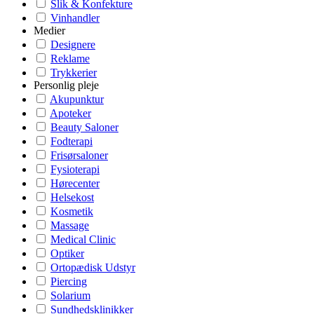
Slik & Konfekture
Vinhandler
Medier
Designere
Reklame
Trykkerier
Personlig pleje
Akupunktur
Apoteker
Beauty Saloner
Fodterapi
Frisørsaloner
Fysioterapi
Hørecenter
Helsekost
Kosmetik
Massage
Medical Clinic
Optiker
Ortopædisk Udstyr
Piercing
Solarium
Sundhedsklinikker