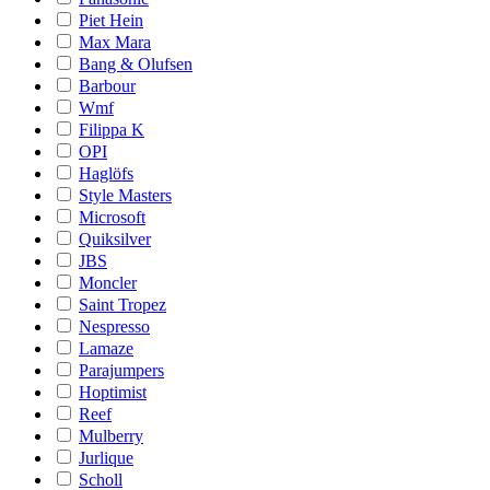
Piet Hein
Max Mara
Bang & Olufsen
Barbour
Wmf
Filippa K
OPI
Haglöfs
Style Masters
Microsoft
Quiksilver
JBS
Moncler
Saint Tropez
Nespresso
Lamaze
Parajumpers
Hoptimist
Reef
Mulberry
Jurlique
Scholl