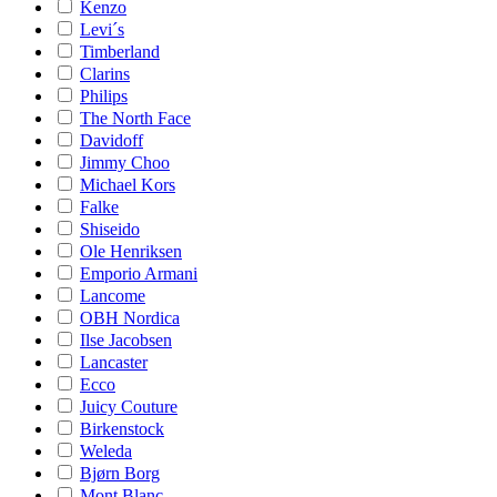
Kenzo
Levi´s
Timberland
Clarins
Philips
The North Face
Davidoff
Jimmy Choo
Michael Kors
Falke
Shiseido
Ole Henriksen
Emporio Armani
Lancome
OBH Nordica
Ilse Jacobsen
Lancaster
Ecco
Juicy Couture
Birkenstock
Weleda
Bjørn Borg
Mont Blanc