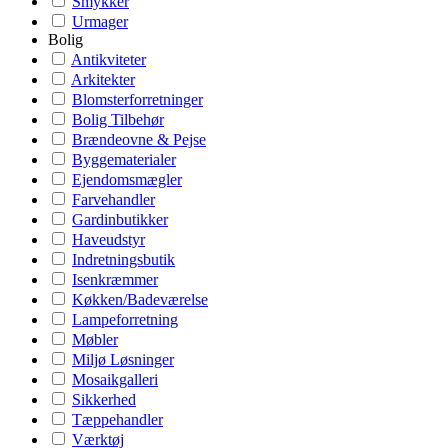
Smykker
Urmager
Bolig
Antikviteter
Arkitekter
Blomsterforretninger
Bolig Tilbehør
Brændeovne & Pejse
Byggematerialer
Ejendomsmægler
Farvehandler
Gardinbutikker
Haveudstyr
Indretningsbutik
Isenkræmmer
Køkken/Badeværelse
Lampeforretning
Møbler
Miljø Løsninger
Mosaikgalleri
Sikkerhed
Tæppehandler
Værktøj