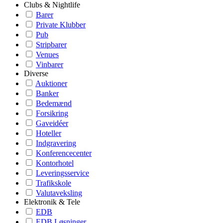
Clubs & Nightlife
Barer
Private Klubber
Pub
Stripbarer
Venues
Vinbarer
Diverse
Auktioner
Banker
Bedemænd
Forsikring
Gaveidéer
Hoteller
Indgravering
Konferencecenter
Kontorhotel
Leveringsservice
Trafikskole
Valutaveksling
Elektronik & Tele
EDB
EDB Løsninger