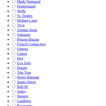
Mads Nørgaard
Holmegaard
Wella
St. Tropez
Helmut Lang
Teva
Armani Jeans
Salomon
Bruuns Bazaar
French Connection
Omega
Canon
Hay
Eva Solo
Hunter
Trip Trap
Pierre Balmain
Jamie Oliver
Billi Bi
Sisley
Skagen
Lindberg
Panasonic