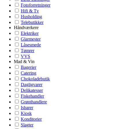
Fotoforretninger
Hifi & Tv
Husholding
Telebutikker
Håndværkere
Elektriker
Glarmester
Låsesmede
Tømrer
VVS
Mad & Vin
Bagerier
Catering
Chokoladebutik
Dagligvarer
Delikatesser
Fiskehandler
Grønthandlere
Isbarer
Kiosk
Konditorier
Slagter