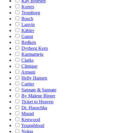
Kay Bojesen
Korres
Tromborg
Bosch
Lanvin
Kähler
Ganni
Redken
Dyrberg Kern
Karmameju
Clarks
Clinique
Armani
Helly Hansen
Cartier
Samsøe & Samsøe
By Malene Birger
Ticket to Heaven
Dr. Hauschka
Murad
Kenwood
Youngblood
Nokia