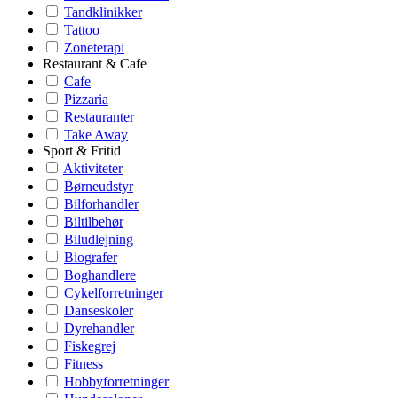
Tandklinikker
Tattoo
Zoneterapi
Restaurant & Cafe
Cafe
Pizzaria
Restauranter
Take Away
Sport & Fritid
Aktiviteter
Børneudstyr
Bilforhandler
Biltilbehør
Biludlejning
Biografer
Boghandlere
Cykelforretninger
Danseskoler
Dyrehandler
Fiskegrej
Fitness
Hobbyforretninger