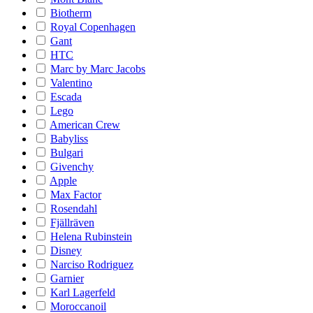
Biotherm
Royal Copenhagen
Gant
HTC
Marc by Marc Jacobs
Valentino
Escada
Lego
American Crew
Babyliss
Bulgari
Givenchy
Apple
Max Factor
Rosendahl
Fjällräven
Helena Rubinstein
Disney
Narciso Rodriguez
Garnier
Karl Lagerfeld
Moroccanoil