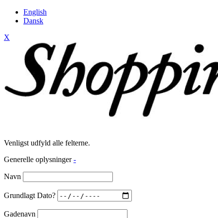
English
Dansk
X
Venligst udfyld alle felterne.
Generelle oplysninger
-
Navn
Grundlagt Dato?
Gadenavn