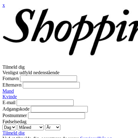
x
Tilmeld dig
Venligst udfyld nedenstående
Fornavn
Efternavn
Mand
Kvinde
E-mail
Adgangskode
Postnummer
Fødselsedag
Tilmeld dig