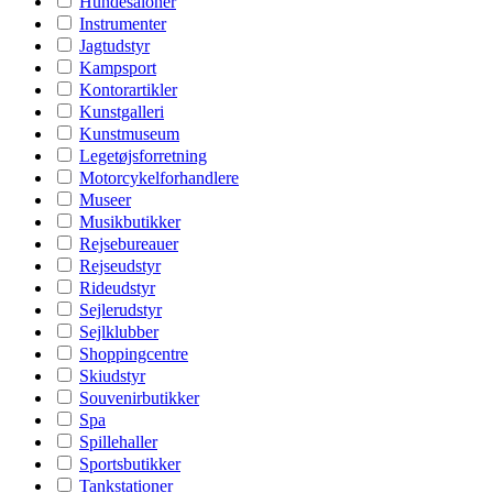
Hundesaloner
Instrumenter
Jagtudstyr
Kampsport
Kontorartikler
Kunstgalleri
Kunstmuseum
Legetøjsforretning
Motorcykelforhandlere
Museer
Musikbutikker
Rejsebureauer
Rejseudstyr
Rideudstyr
Sejlerudstyr
Sejlklubber
Shoppingcentre
Skiudstyr
Souvenirbutikker
Spa
Spillehaller
Sportsbutikker
Tankstationer