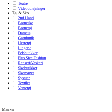
Teatre
Videoudlejninger
Tøj & Sko
2nd Hand
Børnesko
Børnetøj
Dametøj
Garnbutik
Herretøj
Lingerie
Pelsbutikker
Plus Size Fashion
Renseri/Vaskeri
Skobutikker
Skomager
Systuer
Textiler
Ventetøj
Mærker
-