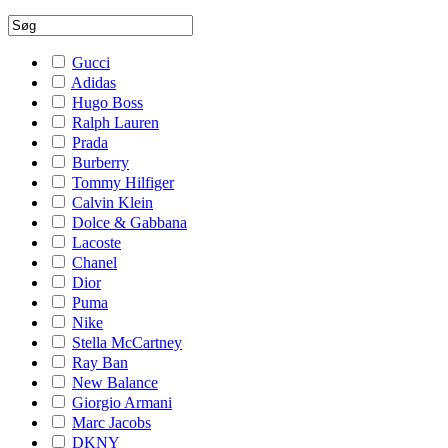
Gucci
Adidas
Hugo Boss
Ralph Lauren
Prada
Burberry
Tommy Hilfiger
Calvin Klein
Dolce & Gabbana
Lacoste
Chanel
Dior
Puma
Nike
Stella McCartney
Ray Ban
New Balance
Giorgio Armani
Marc Jacobs
DKNY