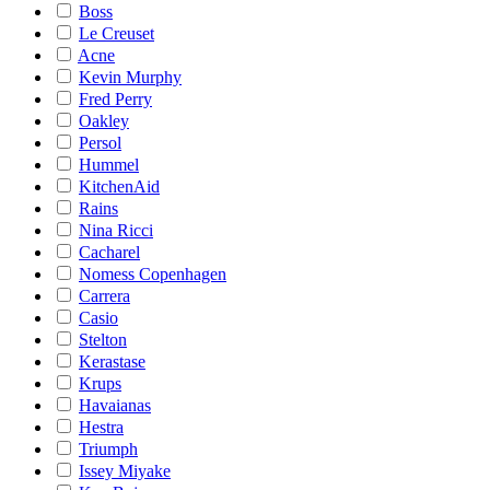
Boss
Le Creuset
Acne
Kevin Murphy
Fred Perry
Oakley
Persol
Hummel
KitchenAid
Rains
Nina Ricci
Cacharel
Nomess Copenhagen
Carrera
Casio
Stelton
Kerastase
Krups
Havaianas
Hestra
Triumph
Issey Miyake