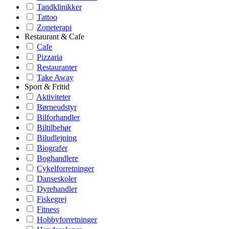
Tandklinikker
Tattoo
Zoneterapi
Restaurant & Cafe
Cafe
Pizzaria
Restauranter
Take Away
Sport & Fritid
Aktiviteter
Børneudstyr
Bilforhandler
Biltilbehør
Biludlejning
Biografer
Boghandlere
Cykelforretninger
Danseskoler
Dyrehandler
Fiskegrej
Fitness
Hobbyforretninger