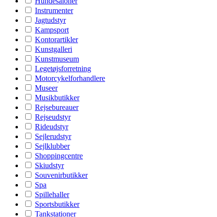
Hundesaloner
Instrumenter
Jagtudstyr
Kampsport
Kontorartikler
Kunstgalleri
Kunstmuseum
Legetøjsforretning
Motorcykelforhandlere
Museer
Musikbutikker
Rejsebureauer
Rejseudstyr
Rideudstyr
Sejlerudstyr
Sejlklubber
Shoppingcentre
Skiudstyr
Souvenirbutikker
Spa
Spillehaller
Sportsbutikker
Tankstationer