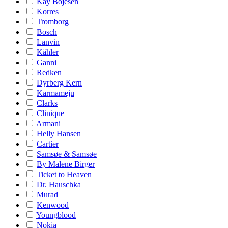
Kay Bojesen
Korres
Tromborg
Bosch
Lanvin
Kähler
Ganni
Redken
Dyrberg Kern
Karmameju
Clarks
Clinique
Armani
Helly Hansen
Cartier
Samsøe & Samsøe
By Malene Birger
Ticket to Heaven
Dr. Hauschka
Murad
Kenwood
Youngblood
Nokia