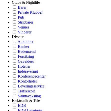
Clubs & Nightlife
Barer
Private Klubber
Pub
Stripbarer
Venues
Vinbarer
Diverse
Auktioner
Banker
Bedemænd
Forsikring
Gaveidéer
Hoteller
Indgravering
Konferencecenter
Kontorhotel
Leveringsservice
Trafikskole
Valutaveksling
Elektronik & Tele
EDB
EDB Løsninger