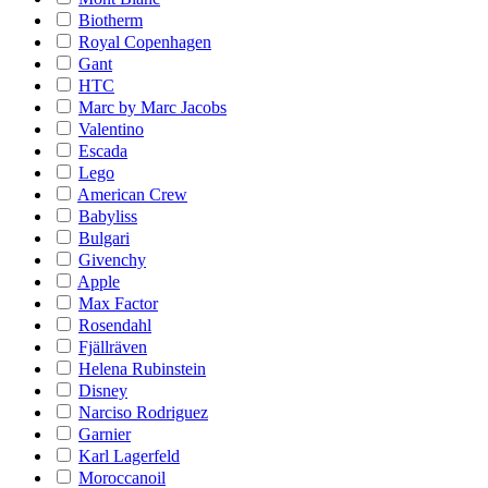
Biotherm
Royal Copenhagen
Gant
HTC
Marc by Marc Jacobs
Valentino
Escada
Lego
American Crew
Babyliss
Bulgari
Givenchy
Apple
Max Factor
Rosendahl
Fjällräven
Helena Rubinstein
Disney
Narciso Rodriguez
Garnier
Karl Lagerfeld
Moroccanoil