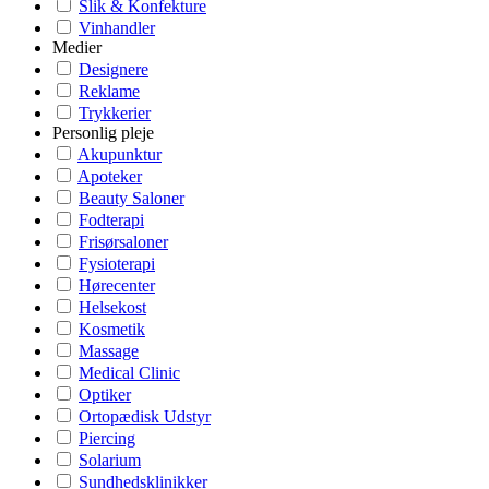
Slik & Konfekture
Vinhandler
Medier
Designere
Reklame
Trykkerier
Personlig pleje
Akupunktur
Apoteker
Beauty Saloner
Fodterapi
Frisørsaloner
Fysioterapi
Hørecenter
Helsekost
Kosmetik
Massage
Medical Clinic
Optiker
Ortopædisk Udstyr
Piercing
Solarium
Sundhedsklinikker