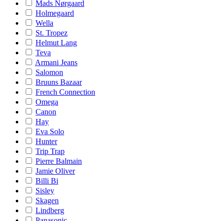
Mads Nørgaard
Holmegaard
Wella
St. Tropez
Helmut Lang
Teva
Armani Jeans
Salomon
Bruuns Bazaar
French Connection
Omega
Canon
Hay
Eva Solo
Hunter
Trip Trap
Pierre Balmain
Jamie Oliver
Billi Bi
Sisley
Skagen
Lindberg
Panasonic