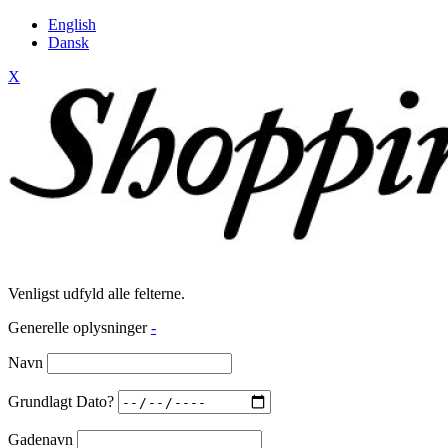
English
Dansk
X
Venligst udfyld alle felterne.
Generelle oplysninger
-
Navn
Grundlagt Dato?
Gadenavn