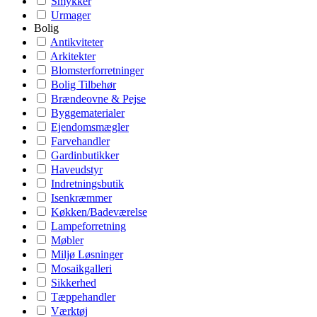
Smykker
Urmager
Bolig
Antikviteter
Arkitekter
Blomsterforretninger
Bolig Tilbehør
Brændeovne & Pejse
Byggematerialer
Ejendomsmægler
Farvehandler
Gardinbutikker
Haveudstyr
Indretningsbutik
Isenkræmmer
Køkken/Badeværelse
Lampeforretning
Møbler
Miljø Løsninger
Mosaikgalleri
Sikkerhed
Tæppehandler
Værktøj