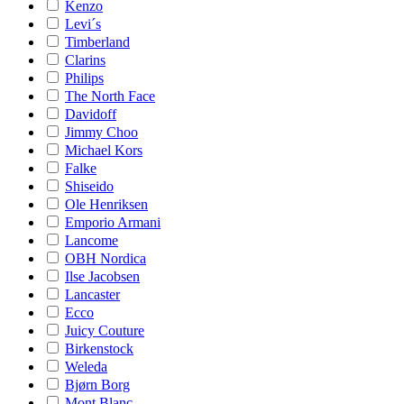
Kenzo
Levi´s
Timberland
Clarins
Philips
The North Face
Davidoff
Jimmy Choo
Michael Kors
Falke
Shiseido
Ole Henriksen
Emporio Armani
Lancome
OBH Nordica
Ilse Jacobsen
Lancaster
Ecco
Juicy Couture
Birkenstock
Weleda
Bjørn Borg
Mont Blanc