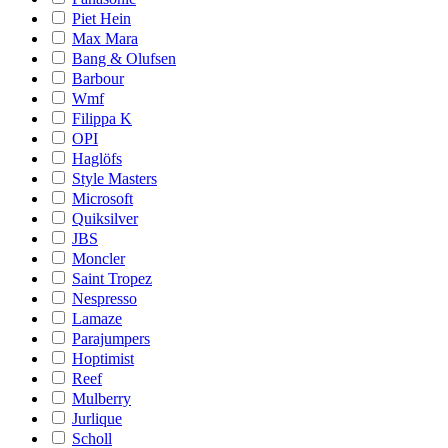
Piet Hein
Max Mara
Bang & Olufsen
Barbour
Wmf
Filippa K
OPI
Haglöfs
Style Masters
Microsoft
Quiksilver
JBS
Moncler
Saint Tropez
Nespresso
Lamaze
Parajumpers
Hoptimist
Reef
Mulberry
Jurlique
Scholl