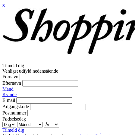
x
Tilmeld dig
Venligst udfyld nedenstående
Fornavn
Efternavn
Mand
Kvinde
E-mail
Adgangskode
Postnummer
Fødselsedag
Tilmeld dig