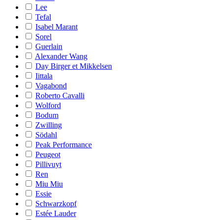
Lee
Tefal
Isabel Marant
Sorel
Guerlain
Alexander Wang
Day Birger et Mikkelsen
Iittala
Vagabond
Roberto Cavalli
Wolford
Bodum
Zwilling
Södahl
Peak Performance
Peugeot
Pillivuyt
Ren
Miu Miu
Essie
Schwarzkopf
Estée Lauder