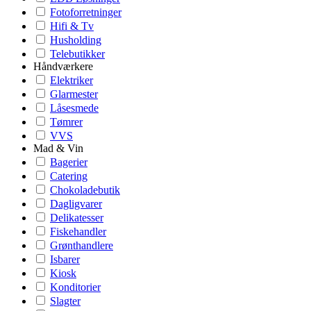
Fotoforretninger
Hifi & Tv
Husholding
Telebutikker
Håndværkere
Elektriker
Glarmester
Låsesmede
Tømrer
VVS
Mad & Vin
Bagerier
Catering
Chokoladebutik
Dagligvarer
Delikatesser
Fiskehandler
Grønthandlere
Isbarer
Kiosk
Konditorier
Slagter