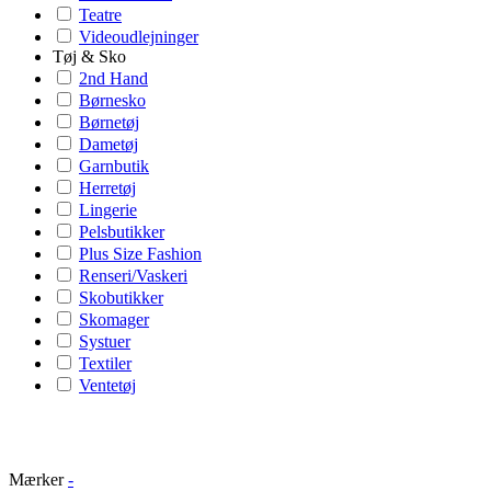
Teatre
Videoudlejninger
Tøj & Sko
2nd Hand
Børnesko
Børnetøj
Dametøj
Garnbutik
Herretøj
Lingerie
Pelsbutikker
Plus Size Fashion
Renseri/Vaskeri
Skobutikker
Skomager
Systuer
Textiler
Ventetøj
Mærker
-