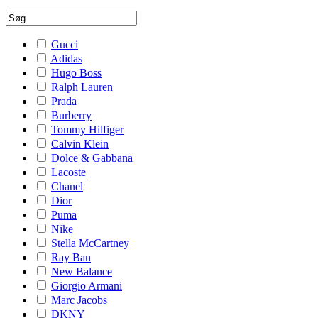
Gucci
Adidas
Hugo Boss
Ralph Lauren
Prada
Burberry
Tommy Hilfiger
Calvin Klein
Dolce & Gabbana
Lacoste
Chanel
Dior
Puma
Nike
Stella McCartney
Ray Ban
New Balance
Giorgio Armani
Marc Jacobs
DKNY