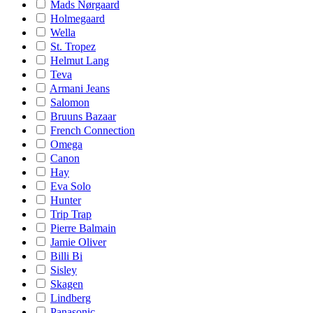
Mads Nørgaard
Holmegaard
Wella
St. Tropez
Helmut Lang
Teva
Armani Jeans
Salomon
Bruuns Bazaar
French Connection
Omega
Canon
Hay
Eva Solo
Hunter
Trip Trap
Pierre Balmain
Jamie Oliver
Billi Bi
Sisley
Skagen
Lindberg
Panasonic