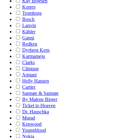
Kay Bojesen
Korres
Tromborg
Bosch
Lanvin
Kähler
Ganni
Redken
Dyrberg Kern
Karmameju
Clarks
Clinique
Armani
Helly Hansen
Cartier
Samsøe & Samsøe
By Malene Birger
Ticket to Heaven
Dr. Hauschka
Murad
Kenwood
Youngblood
Nokia