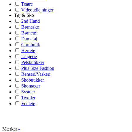
Teatre
Videoudlejninger
Tøj & Sko
2nd Hand
Børnesko
Børnetøj
Dametøj
Garnbutik
Herretøj
Lingerie
Pelsbutikker
Plus Size Fashion
Renseri/Vaskeri
Skobutikker
Skomager
Systuer
Textiler
Ventetøj
Mærker
-