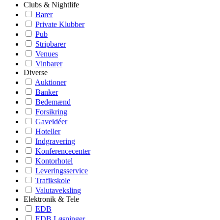
Clubs & Nightlife
Barer
Private Klubber
Pub
Stripbarer
Venues
Vinbarer
Diverse
Auktioner
Banker
Bedemænd
Forsikring
Gaveidéer
Hoteller
Indgravering
Konferencecenter
Kontorhotel
Leveringsservice
Trafikskole
Valutaveksling
Elektronik & Tele
EDB
EDB Løsninger