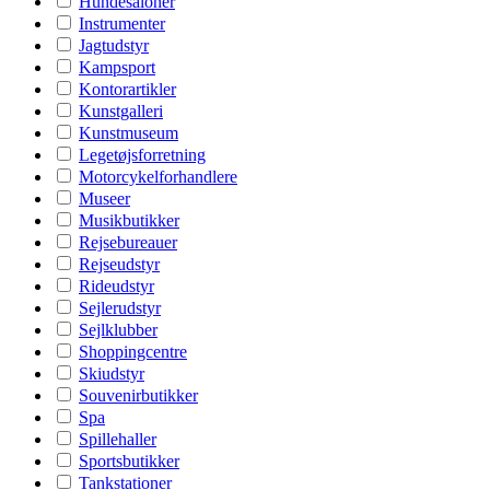
Hundesaloner
Instrumenter
Jagtudstyr
Kampsport
Kontorartikler
Kunstgalleri
Kunstmuseum
Legetøjsforretning
Motorcykelforhandlere
Museer
Musikbutikker
Rejsebureauer
Rejseudstyr
Rideudstyr
Sejlerudstyr
Sejlklubber
Shoppingcentre
Skiudstyr
Souvenirbutikker
Spa
Spillehaller
Sportsbutikker
Tankstationer