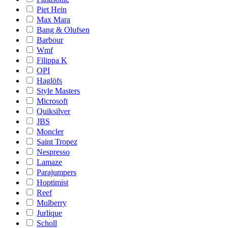
Piet Hein
Max Mara
Bang & Olufsen
Barbour
Wmf
Filippa K
OPI
Haglöfs
Style Masters
Microsoft
Quiksilver
JBS
Moncler
Saint Tropez
Nespresso
Lamaze
Parajumpers
Hoptimist
Reef
Mulberry
Jurlique
Scholl