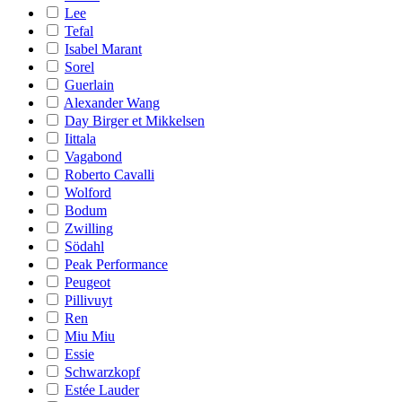
Lee
Tefal
Isabel Marant
Sorel
Guerlain
Alexander Wang
Day Birger et Mikkelsen
Iittala
Vagabond
Roberto Cavalli
Wolford
Bodum
Zwilling
Södahl
Peak Performance
Peugeot
Pillivuyt
Ren
Miu Miu
Essie
Schwarzkopf
Estée Lauder