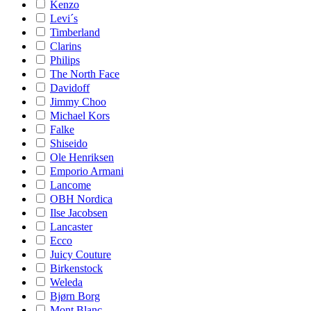
Kenzo
Levi´s
Timberland
Clarins
Philips
The North Face
Davidoff
Jimmy Choo
Michael Kors
Falke
Shiseido
Ole Henriksen
Emporio Armani
Lancome
OBH Nordica
Ilse Jacobsen
Lancaster
Ecco
Juicy Couture
Birkenstock
Weleda
Bjørn Borg
Mont Blanc