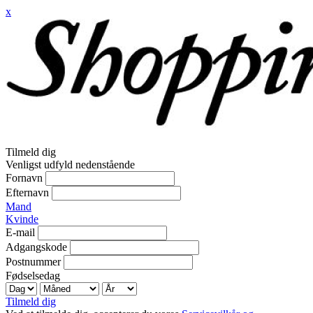
x
Tilmeld dig
Venligst udfyld nedenstående
Fornavn
Efternavn
Mand
Kvinde
E-mail
Adgangskode
Postnummer
Fødselsedag
Tilmeld dig