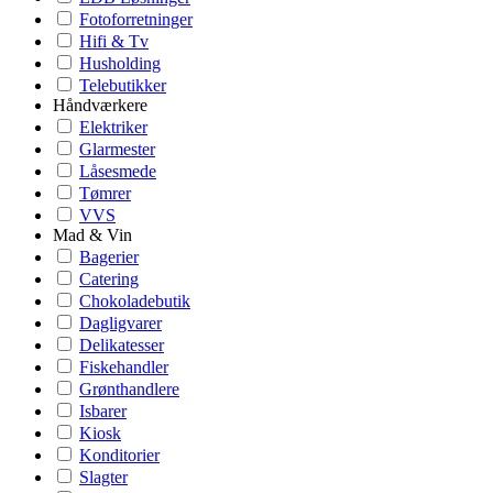
Fotoforretninger
Hifi & Tv
Husholding
Telebutikker
Håndværkere
Elektriker
Glarmester
Låsesmede
Tømrer
VVS
Mad & Vin
Bagerier
Catering
Chokoladebutik
Dagligvarer
Delikatesser
Fiskehandler
Grønthandlere
Isbarer
Kiosk
Konditorier
Slagter