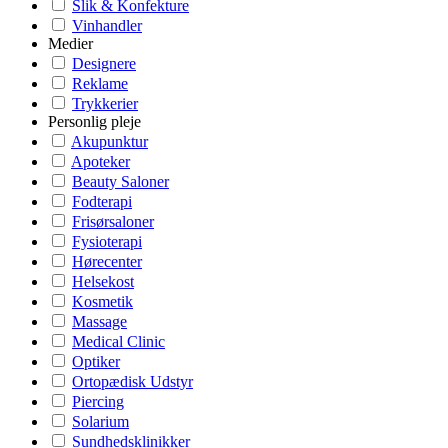
Slik & Konfekture
Vinhandler
Medier
Designere
Reklame
Trykkerier
Personlig pleje
Akupunktur
Apoteker
Beauty Saloner
Fodterapi
Frisørsaloner
Fysioterapi
Hørecenter
Helsekost
Kosmetik
Massage
Medical Clinic
Optiker
Ortopædisk Udstyr
Piercing
Solarium
Sundhedsklinikker