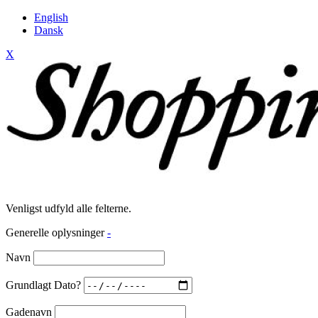
English
Dansk
X
Venligst udfyld alle felterne.
Generelle oplysninger
-
Navn
Grundlagt Dato?
Gadenavn