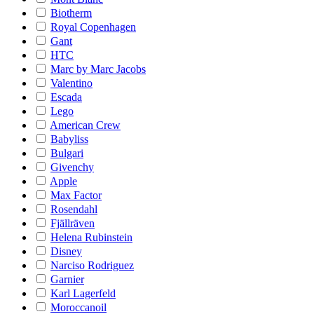
Biotherm
Royal Copenhagen
Gant
HTC
Marc by Marc Jacobs
Valentino
Escada
Lego
American Crew
Babyliss
Bulgari
Givenchy
Apple
Max Factor
Rosendahl
Fjällräven
Helena Rubinstein
Disney
Narciso Rodriguez
Garnier
Karl Lagerfeld
Moroccanoil