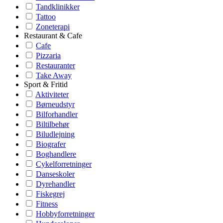
Tandklinikker
Tattoo
Zoneterapi
Restaurant & Cafe
Cafe
Pizzaria
Restauranter
Take Away
Sport & Fritid
Aktiviteter
Børneudstyr
Bilforhandler
Biltilbehør
Biludlejning
Biografer
Boghandlere
Cykelforretninger
Danseskoler
Dyrehandler
Fiskegrej
Fitness
Hobbyforretninger