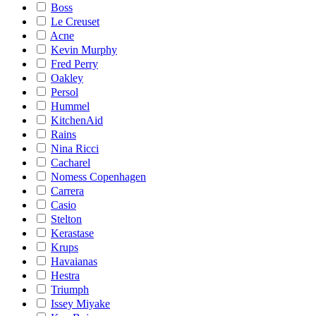
Boss
Le Creuset
Acne
Kevin Murphy
Fred Perry
Oakley
Persol
Hummel
KitchenAid
Rains
Nina Ricci
Cacharel
Nomess Copenhagen
Carrera
Casio
Stelton
Kerastase
Krups
Havaianas
Hestra
Triumph
Issey Miyake