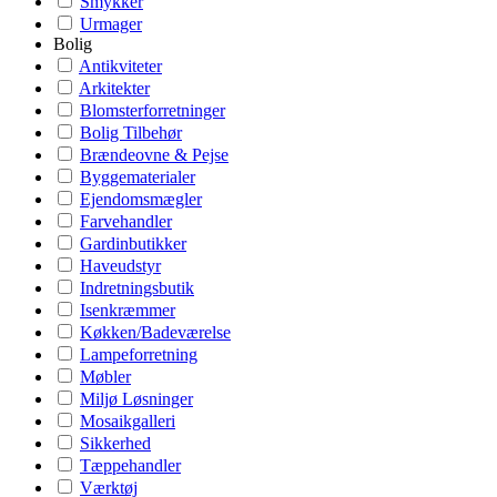
Smykker
Urmager
Bolig
Antikviteter
Arkitekter
Blomsterforretninger
Bolig Tilbehør
Brændeovne & Pejse
Byggematerialer
Ejendomsmægler
Farvehandler
Gardinbutikker
Haveudstyr
Indretningsbutik
Isenkræmmer
Køkken/Badeværelse
Lampeforretning
Møbler
Miljø Løsninger
Mosaikgalleri
Sikkerhed
Tæppehandler
Værktøj