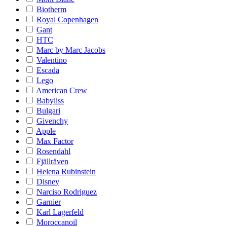
Biotherm
Royal Copenhagen
Gant
HTC
Marc by Marc Jacobs
Valentino
Escada
Lego
American Crew
Babyliss
Bulgari
Givenchy
Apple
Max Factor
Rosendahl
Fjällräven
Helena Rubinstein
Disney
Narciso Rodriguez
Garnier
Karl Lagerfeld
Moroccanoil