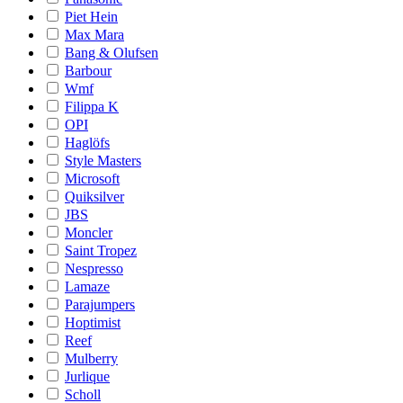
Piet Hein
Max Mara
Bang & Olufsen
Barbour
Wmf
Filippa K
OPI
Haglöfs
Style Masters
Microsoft
Quiksilver
JBS
Moncler
Saint Tropez
Nespresso
Lamaze
Parajumpers
Hoptimist
Reef
Mulberry
Jurlique
Scholl