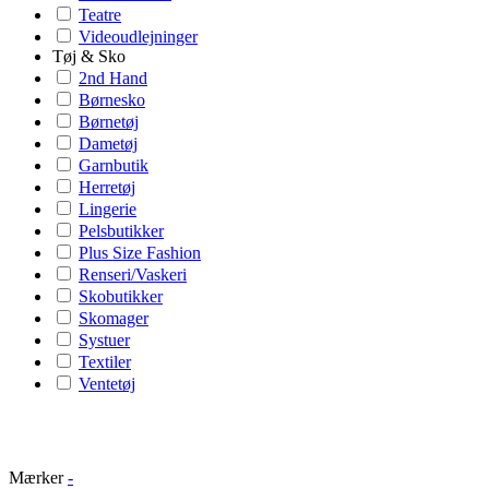
Teatre
Videoudlejninger
Tøj & Sko
2nd Hand
Børnesko
Børnetøj
Dametøj
Garnbutik
Herretøj
Lingerie
Pelsbutikker
Plus Size Fashion
Renseri/Vaskeri
Skobutikker
Skomager
Systuer
Textiler
Ventetøj
Mærker
-