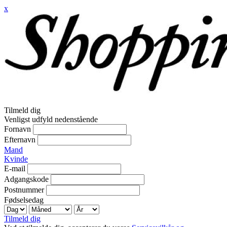
x
Tilmeld dig
Venligst udfyld nedenstående
Fornavn
Efternavn
Mand
Kvinde
E-mail
Adgangskode
Postnummer
Fødselsedag
Tilmeld dig