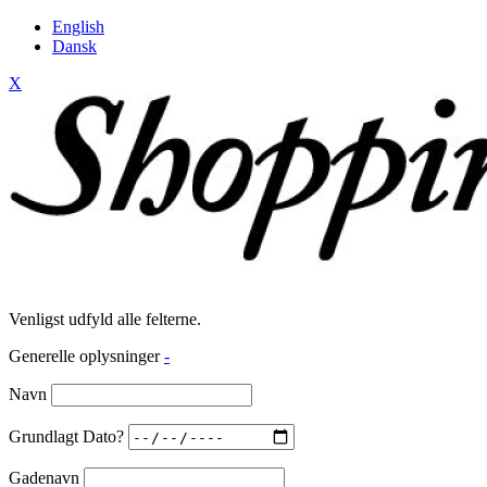
English
Dansk
X
Venligst udfyld alle felterne.
Generelle oplysninger
-
Navn
Grundlagt Dato?
Gadenavn