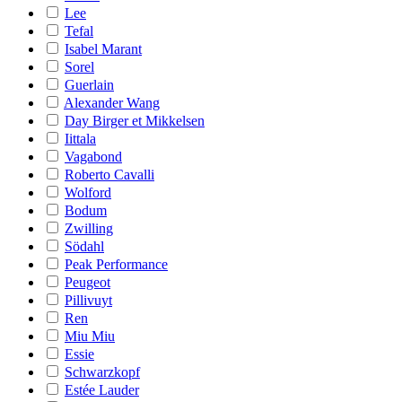
Lee
Tefal
Isabel Marant
Sorel
Guerlain
Alexander Wang
Day Birger et Mikkelsen
Iittala
Vagabond
Roberto Cavalli
Wolford
Bodum
Zwilling
Södahl
Peak Performance
Peugeot
Pillivuyt
Ren
Miu Miu
Essie
Schwarzkopf
Estée Lauder