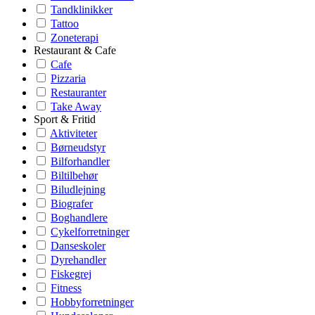
Tandklinikker
Tattoo
Zoneterapi
Restaurant & Cafe
Cafe
Pizzaria
Restauranter
Take Away
Sport & Fritid
Aktiviteter
Børneudstyr
Bilforhandler
Biltilbehør
Biludlejning
Biografer
Boghandlere
Cykelforretninger
Danseskoler
Dyrehandler
Fiskegrej
Fitness
Hobbyforretninger