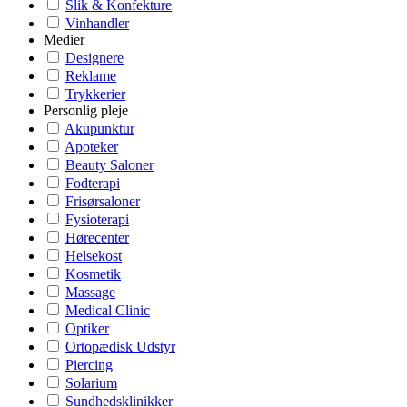
Slik & Konfekture
Vinhandler
Medier
Designere
Reklame
Trykkerier
Personlig pleje
Akupunktur
Apoteker
Beauty Saloner
Fodterapi
Frisørsaloner
Fysioterapi
Hørecenter
Helsekost
Kosmetik
Massage
Medical Clinic
Optiker
Ortopædisk Udstyr
Piercing
Solarium
Sundhedsklinikker