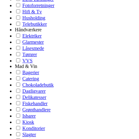
Fotoforretninger
Hifi & Tv
Husholding
Telebutikker
Håndværkere
Elektriker
Glarmester
Låsesmede
Tømrer
VVS
Mad & Vin
Bagerier
Catering
Chokoladebutik
Dagligvarer
Delikatesser
Fiskehandler
Grønthandlere
Isbarer
Kiosk
Konditorier
Slagter