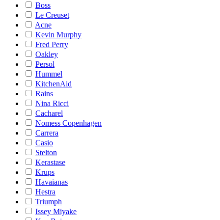
Boss
Le Creuset
Acne
Kevin Murphy
Fred Perry
Oakley
Persol
Hummel
KitchenAid
Rains
Nina Ricci
Cacharel
Nomess Copenhagen
Carrera
Casio
Stelton
Kerastase
Krups
Havaianas
Hestra
Triumph
Issey Miyake