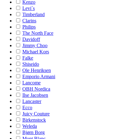
Kenzo
Levi´s
Timberland
Clarins
Philips
The North Face
Davidoff
Jimmy Choo
Michael Kors
Falke
Shiseido
Ole Henriksen
Emporio Armani
Lancome
OBH Nordica
Ilse Jacobsen
Lancaster
Ecco
Juicy Couture
Birkenstock
Weleda
Bjørn Borg
Mont Blanc