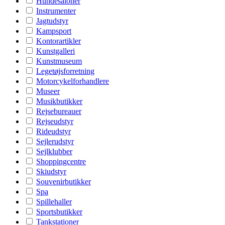
Hundesaloner
Instrumenter
Jagtudstyr
Kampsport
Kontorartikler
Kunstgalleri
Kunstmuseum
Legetøjsforretning
Motorcykelforhandlere
Museer
Musikbutikker
Rejsebureauer
Rejseudstyr
Rideudstyr
Sejlerudstyr
Sejlklubber
Shoppingcentre
Skiudstyr
Souvenirbutikker
Spa
Spillehaller
Sportsbutikker
Tankstationer