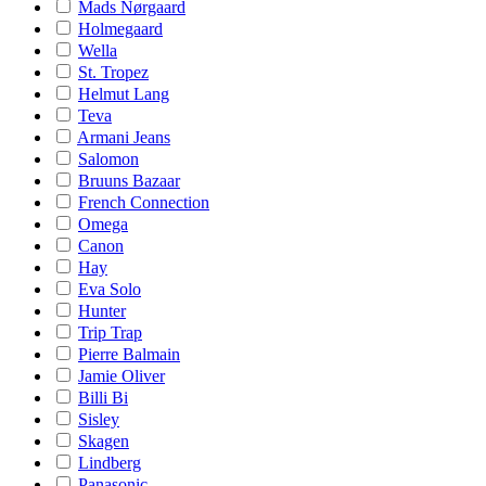
Mads Nørgaard
Holmegaard
Wella
St. Tropez
Helmut Lang
Teva
Armani Jeans
Salomon
Bruuns Bazaar
French Connection
Omega
Canon
Hay
Eva Solo
Hunter
Trip Trap
Pierre Balmain
Jamie Oliver
Billi Bi
Sisley
Skagen
Lindberg
Panasonic