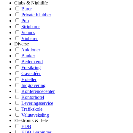
Clubs & Nightlife
Barer
Private Klubber
Pub
Stripbarer
Venues
Vinbarer
Diverse
Auktioner
Banker
Bedemænd
Forsikring
Gaveidéer
Hoteller
Indgravering
Konferencecenter
Kontorhotel
Leveringsservice
Trafikskole
Valutaveksling
Elektronik & Tele
EDB
EDB Løsninger