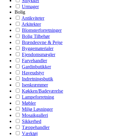
Smykker
Urmager
Bolig
Antikviteter
Arkitekter
Blomsterforretninger
Bolig Tilbehør
Brændeovne & Pejse
Byggematerialer
Ejendomsmægler
Farvehandler
Gardinbutikker
Haveudstyr
Indretningsbutik
Isenkræmmer
Køkken/Badeværelse
Lampeforretning
Møbler
Miljø Løsninger
Mosaikgalleri
Sikkerhed
Tæppehandler
Værktøj