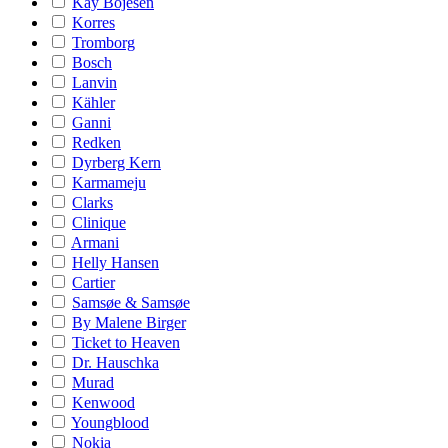
Kay Bojesen
Korres
Tromborg
Bosch
Lanvin
Kähler
Ganni
Redken
Dyrberg Kern
Karmameju
Clarks
Clinique
Armani
Helly Hansen
Cartier
Samsøe & Samsøe
By Malene Birger
Ticket to Heaven
Dr. Hauschka
Murad
Kenwood
Youngblood
Nokia