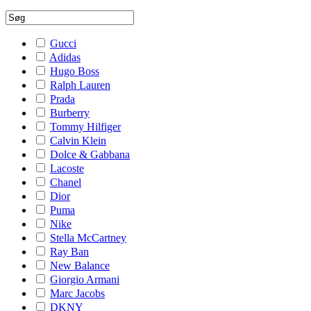
Gucci
Adidas
Hugo Boss
Ralph Lauren
Prada
Burberry
Tommy Hilfiger
Calvin Klein
Dolce & Gabbana
Lacoste
Chanel
Dior
Puma
Nike
Stella McCartney
Ray Ban
New Balance
Giorgio Armani
Marc Jacobs
DKNY