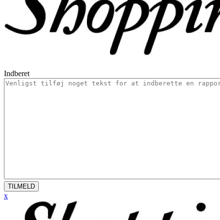
Indberet
TILMELD
x