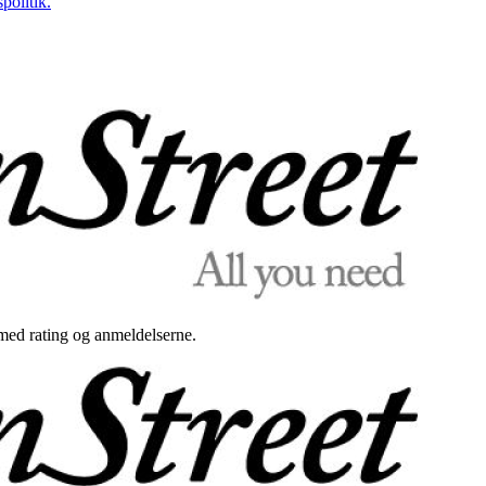
politik.
med rating og anmeldelserne.