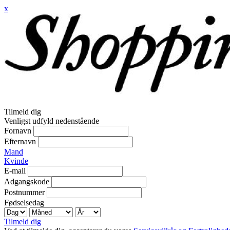
x
Tilmeld dig
Venligst udfyld nedenstående
Fornavn
Efternavn
Mand
Kvinde
E-mail
Adgangskode
Postnummer
Fødselsedag
Tilmeld dig