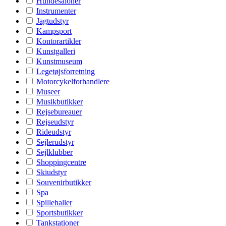
Hundesaloner
Instrumenter
Jagtudstyr
Kampsport
Kontorartikler
Kunstgalleri
Kunstmuseum
Legetøjsforretning
Motorcykelforhandlere
Museer
Musikbutikker
Rejsebureauer
Rejseudstyr
Rideudstyr
Sejlerudstyr
Sejlklubber
Shoppingcentre
Skiudstyr
Souvenirbutikker
Spa
Spillehaller
Sportsbutikker
Tankstationer