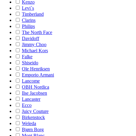
Kenzo
Levi´s
Timberland
Clarins
Philips
The North Face
Davidoff
Jimmy Choo
Michael Kors
Falke
Shiseido
Ole Henriksen
Emporio Armani
Lancome
OBH Nordica
Ilse Jacobsen
Lancaster
Ecco
Juicy Couture
Birkenstock
Weleda
Bjørn Borg
Mont Blanc