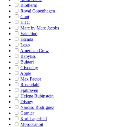
Biotherm
Royal Copenhagen
Gant
HTC
Marc by Marc Jacobs
Valentino
Escada
Lego
American Crew
Babyliss
Bulgari
Givenchy
Apple
Max Factor
Rosendahl
Fjällräven
Helena Rubinstein
Disney
Narciso Rodriguez
Garnier
Karl Lagerfeld
Moroccanoil