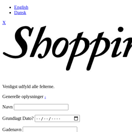
English
Dansk
X
Venligst udfyld alle felterne.
Generelle oplysninger
-
Navn
Grundlagt Dato?
Gadenavn