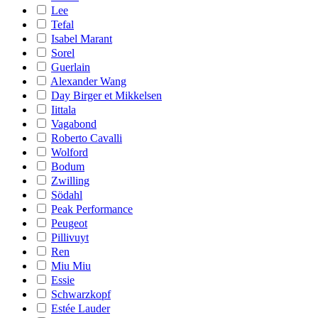
Lee
Tefal
Isabel Marant
Sorel
Guerlain
Alexander Wang
Day Birger et Mikkelsen
Iittala
Vagabond
Roberto Cavalli
Wolford
Bodum
Zwilling
Södahl
Peak Performance
Peugeot
Pillivuyt
Ren
Miu Miu
Essie
Schwarzkopf
Estée Lauder