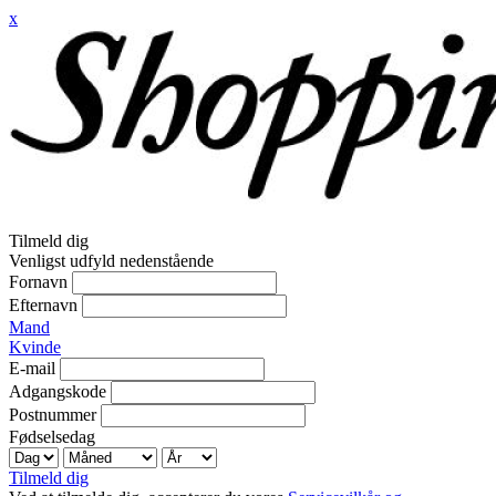
x
Tilmeld dig
Venligst udfyld nedenstående
Fornavn
Efternavn
Mand
Kvinde
E-mail
Adgangskode
Postnummer
Fødselsedag
Tilmeld dig