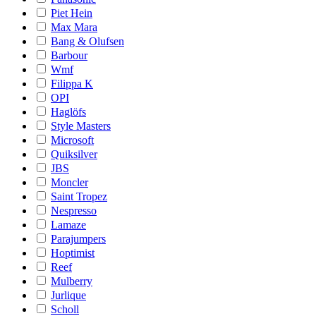
Piet Hein
Max Mara
Bang & Olufsen
Barbour
Wmf
Filippa K
OPI
Haglöfs
Style Masters
Microsoft
Quiksilver
JBS
Moncler
Saint Tropez
Nespresso
Lamaze
Parajumpers
Hoptimist
Reef
Mulberry
Jurlique
Scholl