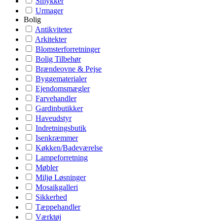
Smykker
Urmager
Bolig
Antikviteter
Arkitekter
Blomsterforretninger
Bolig Tilbehør
Brændeovne & Pejse
Byggematerialer
Ejendomsmægler
Farvehandler
Gardinbutikker
Haveudstyr
Indretningsbutik
Isenkræmmer
Køkken/Badeværelse
Lampeforretning
Møbler
Miljø Løsninger
Mosaikgalleri
Sikkerhed
Tæppehandler
Værktøj