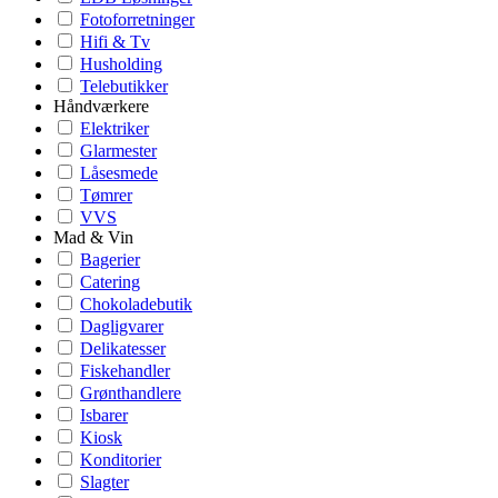
Fotoforretninger
Hifi & Tv
Husholding
Telebutikker
Håndværkere
Elektriker
Glarmester
Låsesmede
Tømrer
VVS
Mad & Vin
Bagerier
Catering
Chokoladebutik
Dagligvarer
Delikatesser
Fiskehandler
Grønthandlere
Isbarer
Kiosk
Konditorier
Slagter