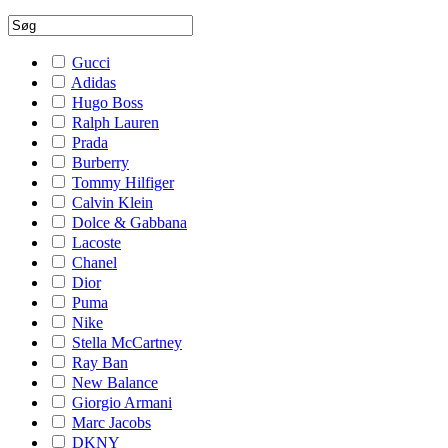
Gucci
Adidas
Hugo Boss
Ralph Lauren
Prada
Burberry
Tommy Hilfiger
Calvin Klein
Dolce & Gabbana
Lacoste
Chanel
Dior
Puma
Nike
Stella McCartney
Ray Ban
New Balance
Giorgio Armani
Marc Jacobs
DKNY