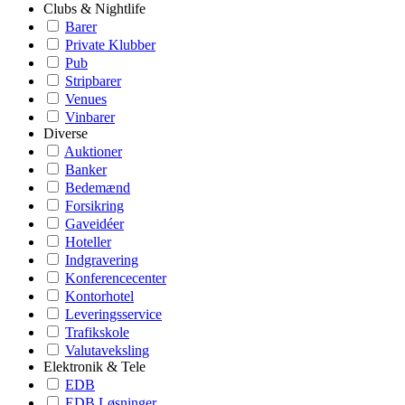
Clubs & Nightlife
Barer
Private Klubber
Pub
Stripbarer
Venues
Vinbarer
Diverse
Auktioner
Banker
Bedemænd
Forsikring
Gaveidéer
Hoteller
Indgravering
Konferencecenter
Kontorhotel
Leveringsservice
Trafikskole
Valutaveksling
Elektronik & Tele
EDB
EDB Løsninger