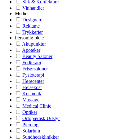
Slik & Konfekture
Vinhandler
Medier
Designere
Reklame
Trykkerier
Personlig pleje
Akupunktur
Apoteker
Beauty Saloner
Fodterapi
Frisørsaloner
Fysioterapi
Hørecenter
Helsekost
Kosmetik
Massage
Medical Clinic
Optiker
Ortopædisk Udstyr
Piercing
Solarium
Sundhedsklinikker