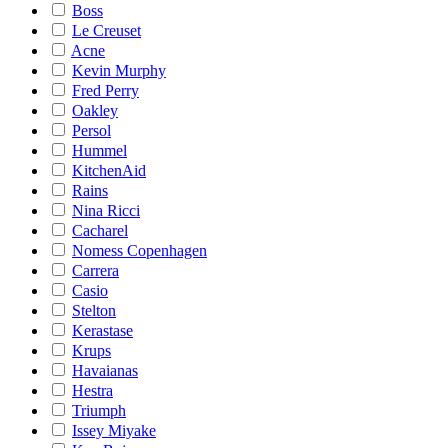
Boss
Le Creuset
Acne
Kevin Murphy
Fred Perry
Oakley
Persol
Hummel
KitchenAid
Rains
Nina Ricci
Cacharel
Nomess Copenhagen
Carrera
Casio
Stelton
Kerastase
Krups
Havaianas
Hestra
Triumph
Issey Miyake