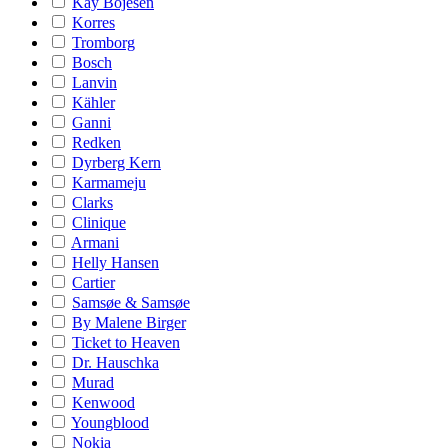
Kay Bojesen
Korres
Tromborg
Bosch
Lanvin
Kähler
Ganni
Redken
Dyrberg Kern
Karmameju
Clarks
Clinique
Armani
Helly Hansen
Cartier
Samsøe & Samsøe
By Malene Birger
Ticket to Heaven
Dr. Hauschka
Murad
Kenwood
Youngblood
Nokia