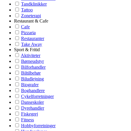
Tandklinikker
Tattoo
Zoneterapi
Restaurant & Cafe
Cafe
Pizzaria
Restauranter
Take Away
Sport & Fritid
Aktiviteter
Børneudstyr
Bilforhandler
Biltilbehør
Biludlejning
Biografer
Boghandlere
Cykelforretninger
Danseskoler
Dyrehandler
Fiskegrej
Fitness
Hobbyforretninger