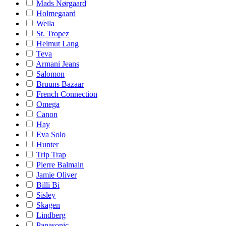
Mads Nørgaard
Holmegaard
Wella
St. Tropez
Helmut Lang
Teva
Armani Jeans
Salomon
Bruuns Bazaar
French Connection
Omega
Canon
Hay
Eva Solo
Hunter
Trip Trap
Pierre Balmain
Jamie Oliver
Billi Bi
Sisley
Skagen
Lindberg
Panasonic