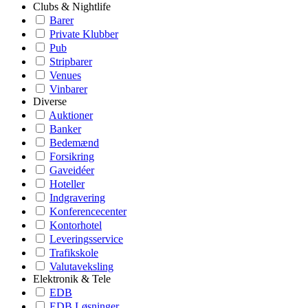
Clubs & Nightlife
Barer
Private Klubber
Pub
Stripbarer
Venues
Vinbarer
Diverse
Auktioner
Banker
Bedemænd
Forsikring
Gaveidéer
Hoteller
Indgravering
Konferencecenter
Kontorhotel
Leveringsservice
Trafikskole
Valutaveksling
Elektronik & Tele
EDB
EDB Løsninger