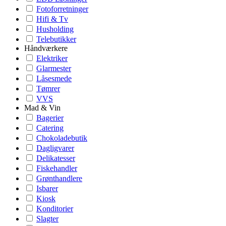
Fotoforretninger
Hifi & Tv
Husholding
Telebutikker
Håndværkere
Elektriker
Glarmester
Låsesmede
Tømrer
VVS
Mad & Vin
Bagerier
Catering
Chokoladebutik
Dagligvarer
Delikatesser
Fiskehandler
Grønthandlere
Isbarer
Kiosk
Konditorier
Slagter