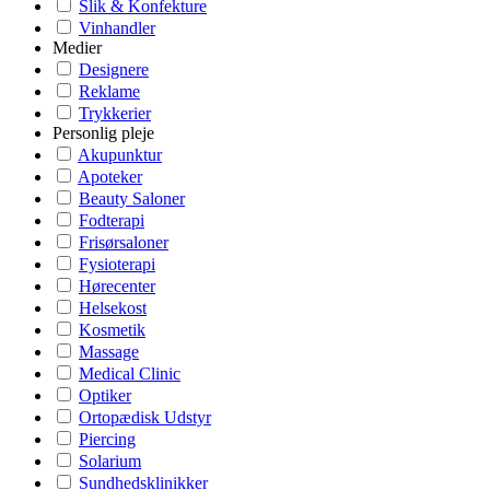
Slik & Konfekture
Vinhandler
Medier
Designere
Reklame
Trykkerier
Personlig pleje
Akupunktur
Apoteker
Beauty Saloner
Fodterapi
Frisørsaloner
Fysioterapi
Hørecenter
Helsekost
Kosmetik
Massage
Medical Clinic
Optiker
Ortopædisk Udstyr
Piercing
Solarium
Sundhedsklinikker