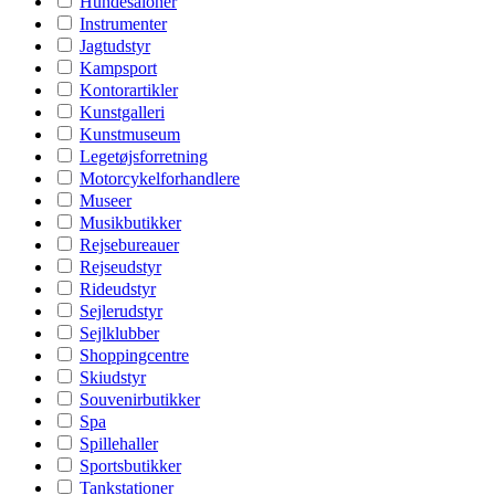
Hundesaloner
Instrumenter
Jagtudstyr
Kampsport
Kontorartikler
Kunstgalleri
Kunstmuseum
Legetøjsforretning
Motorcykelforhandlere
Museer
Musikbutikker
Rejsebureauer
Rejseudstyr
Rideudstyr
Sejlerudstyr
Sejlklubber
Shoppingcentre
Skiudstyr
Souvenirbutikker
Spa
Spillehaller
Sportsbutikker
Tankstationer