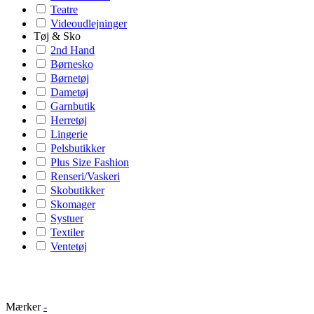
Teatre
Videoudlejninger
Tøj & Sko
2nd Hand
Børnesko
Børnetøj
Dametøj
Garnbutik
Herretøj
Lingerie
Pelsbutikker
Plus Size Fashion
Renseri/Vaskeri
Skobutikker
Skomager
Systuer
Textiler
Ventetøj
Mærker
-