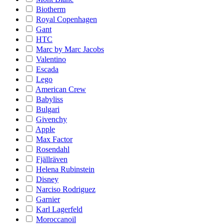
Biotherm
Royal Copenhagen
Gant
HTC
Marc by Marc Jacobs
Valentino
Escada
Lego
American Crew
Babyliss
Bulgari
Givenchy
Apple
Max Factor
Rosendahl
Fjällräven
Helena Rubinstein
Disney
Narciso Rodriguez
Garnier
Karl Lagerfeld
Moroccanoil