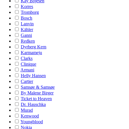
Kay Bojesen
Korres
Tromborg
Bosch
Lanvin
Kähler
Ganni
Redken
Dyrberg Kern
Karmameju
Clarks
Clinique
Armani
Helly Hansen
Cartier
Samsøe & Samsøe
By Malene Birger
Ticket to Heaven
Dr. Hauschka
Murad
Kenwood
Youngblood
Nokia