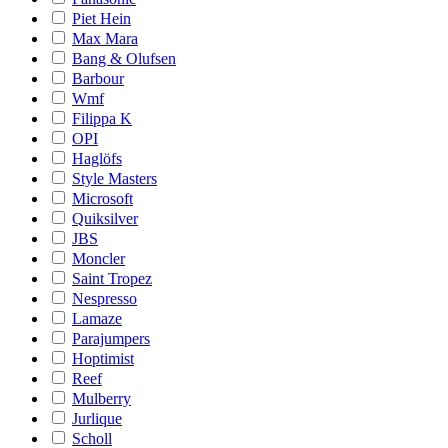
Piet Hein
Max Mara
Bang & Olufsen
Barbour
Wmf
Filippa K
OPI
Haglöfs
Style Masters
Microsoft
Quiksilver
JBS
Moncler
Saint Tropez
Nespresso
Lamaze
Parajumpers
Hoptimist
Reef
Mulberry
Jurlique
Scholl