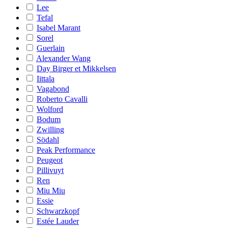
Lee
Tefal
Isabel Marant
Sorel
Guerlain
Alexander Wang
Day Birger et Mikkelsen
Iittala
Vagabond
Roberto Cavalli
Wolford
Bodum
Zwilling
Södahl
Peak Performance
Peugeot
Pillivuyt
Ren
Miu Miu
Essie
Schwarzkopf
Estée Lauder