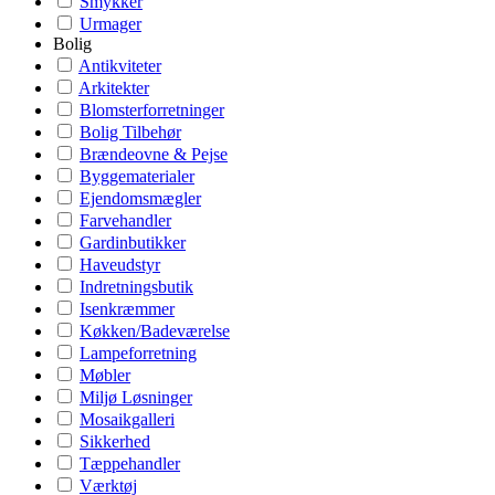
Smykker
Urmager
Bolig
Antikviteter
Arkitekter
Blomsterforretninger
Bolig Tilbehør
Brændeovne & Pejse
Byggematerialer
Ejendomsmægler
Farvehandler
Gardinbutikker
Haveudstyr
Indretningsbutik
Isenkræmmer
Køkken/Badeværelse
Lampeforretning
Møbler
Miljø Løsninger
Mosaikgalleri
Sikkerhed
Tæppehandler
Værktøj