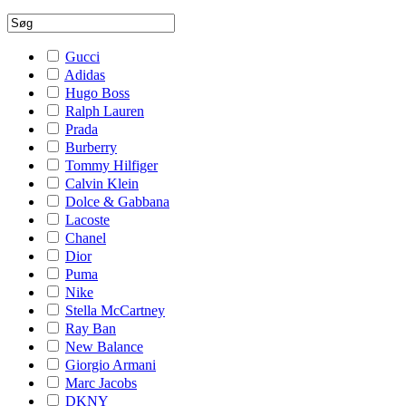
Gucci
Adidas
Hugo Boss
Ralph Lauren
Prada
Burberry
Tommy Hilfiger
Calvin Klein
Dolce & Gabbana
Lacoste
Chanel
Dior
Puma
Nike
Stella McCartney
Ray Ban
New Balance
Giorgio Armani
Marc Jacobs
DKNY