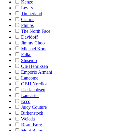
Kenzo
Levi´s
Timberland
Clarins
Philips
The North Face
Davidoff
Jimmy Choo
Michael Kors
Falke
Shiseido
Ole Henriksen
Emporio Armani
Lancome
OBH Nordica
Ilse Jacobsen
Lancaster
Ecco
Juicy Couture
Birkenstock
Weleda
Bjørn Borg
Mont Blanc