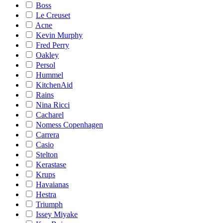
Boss
Le Creuset
Acne
Kevin Murphy
Fred Perry
Oakley
Persol
Hummel
KitchenAid
Rains
Nina Ricci
Cacharel
Nomess Copenhagen
Carrera
Casio
Stelton
Kerastase
Krups
Havaianas
Hestra
Triumph
Issey Miyake