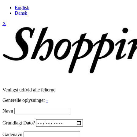
English
Dansk
X
Venligst udfyld alle felterne.
Generelle oplysninger
-
Navn
Grundlagt Dato?
Gadenavn