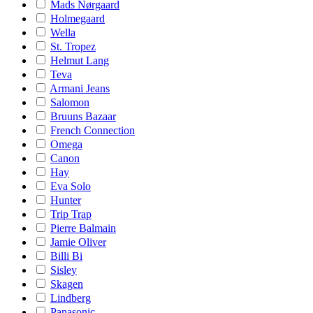
Mads Nørgaard
Holmegaard
Wella
St. Tropez
Helmut Lang
Teva
Armani Jeans
Salomon
Bruuns Bazaar
French Connection
Omega
Canon
Hay
Eva Solo
Hunter
Trip Trap
Pierre Balmain
Jamie Oliver
Billi Bi
Sisley
Skagen
Lindberg
Panasonic