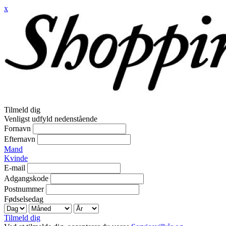
x
Tilmeld dig
Venligst udfyld nedenstående
Fornavn
Efternavn
Mand
Kvinde
E-mail
Adgangskode
Postnummer
Fødselsedag
Tilmeld dig