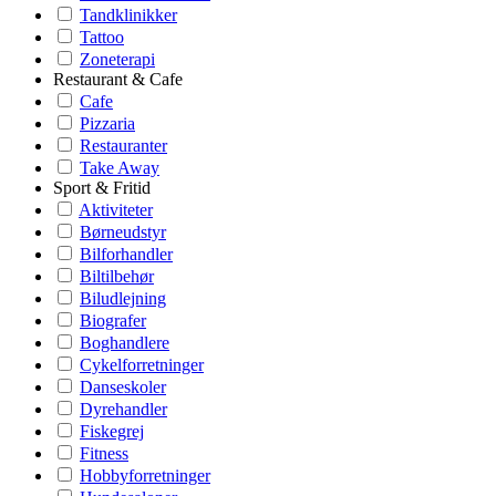
Tandklinikker
Tattoo
Zoneterapi
Restaurant & Cafe
Cafe
Pizzaria
Restauranter
Take Away
Sport & Fritid
Aktiviteter
Børneudstyr
Bilforhandler
Biltilbehør
Biludlejning
Biografer
Boghandlere
Cykelforretninger
Danseskoler
Dyrehandler
Fiskegrej
Fitness
Hobbyforretninger