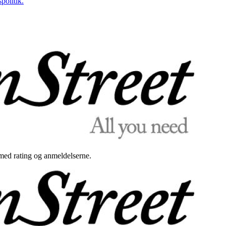
politik.
med rating og anmeldelserne.