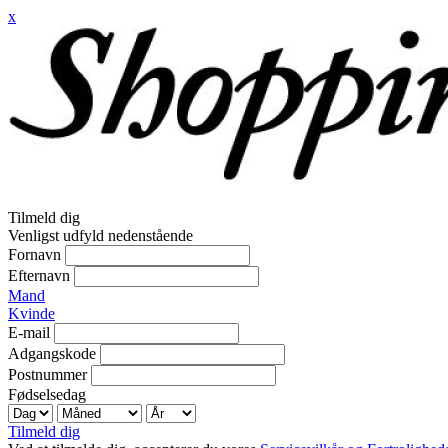
x
Tilmeld dig
Venligst udfyld nedenstående
Fornavn
Efternavn
Mand
Kvinde
E-mail
Adgangskode
Postnummer
Fødselsedag
Tilmeld dig