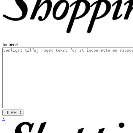
Indberet
TILMELD
x