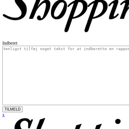
Indberet
TILMELD
x