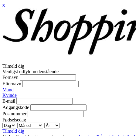
x
Tilmeld dig
Venligst udfyld nedenstående
Fornavn
Efternavn
Mand
Kvinde
E-mail
Adgangskode
Postnummer
Fødselsedag
Tilmeld dig