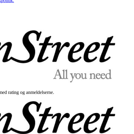
politik.
med rating og anmeldelserne.