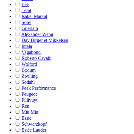
Lee
Tefal
Isabel Marant
Sorel
Guerlain
Alexander Wang
Day Birger et Mikkelsen
Iittala
Vagabond
Roberto Cavalli
Wolford
Bodum
Zwilling
Södahl
Peak Performance
Peugeot
Pillivuyt
Ren
Miu Miu
Essie
Schwarzkopf
Estée Lauder