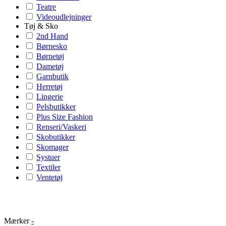
Teatre
Videoudlejninger
Tøj & Sko
2nd Hand
Børnesko
Børnetøj
Dametøj
Garnbutik
Herretøj
Lingerie
Pelsbutikker
Plus Size Fashion
Renseri/Vaskeri
Skobutikker
Skomager
Systuer
Textiler
Ventetøj
Mærker
-