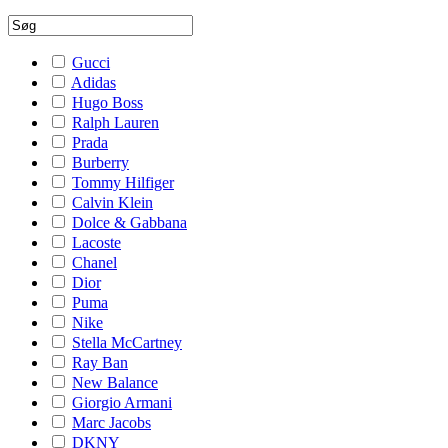
Gucci
Adidas
Hugo Boss
Ralph Lauren
Prada
Burberry
Tommy Hilfiger
Calvin Klein
Dolce & Gabbana
Lacoste
Chanel
Dior
Puma
Nike
Stella McCartney
Ray Ban
New Balance
Giorgio Armani
Marc Jacobs
DKNY