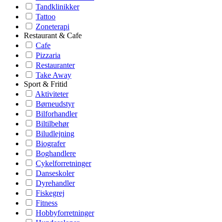
Tandklinikker
Tattoo
Zoneterapi
Restaurant & Cafe
Cafe
Pizzaria
Restauranter
Take Away
Sport & Fritid
Aktiviteter
Børneudstyr
Bilforhandler
Biltilbehør
Biludlejning
Biografer
Boghandlere
Cykelforretninger
Danseskoler
Dyrehandler
Fiskegrej
Fitness
Hobbyforretninger