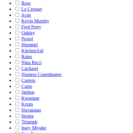
Boss
Le Creuset
Acne
Kevin Murphy
Fred Perry
Oakley
Persol
Hummel
KitchenAid
Rains
Nina Ricci
Cacharel
Nomess Copenhagen
Carrera
Casio
Stelton
Kerastase
Krups
Havaianas
Hestra
Triumph
Issey Miyake