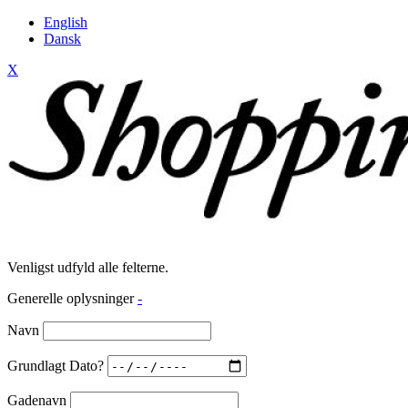
English
Dansk
X
Venligst udfyld alle felterne.
Generelle oplysninger
-
Navn
Grundlagt Dato?
Gadenavn