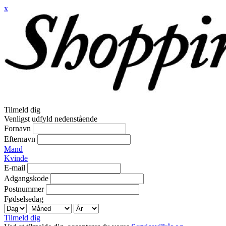
x
Tilmeld dig
Venligst udfyld nedenstående
Fornavn
Efternavn
Mand
Kvinde
E-mail
Adgangskode
Postnummer
Fødselsedag
Tilmeld dig