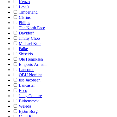
Kenzo
Levi´s
Timberland
Clarins
Philips
The North Face
Davidoff
Jimmy Choo
Michael Kors
Falke
Shiseido
Ole Henriksen
Emporio Armani
Lancome
OBH Nordica
Ilse Jacobsen
Lancaster
Ecco
Juicy Couture
Birkenstock
Weleda
Bjørn Borg
Mont Blanc