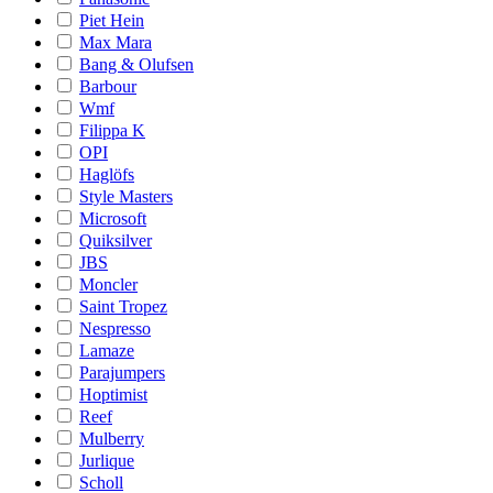
Piet Hein
Max Mara
Bang & Olufsen
Barbour
Wmf
Filippa K
OPI
Haglöfs
Style Masters
Microsoft
Quiksilver
JBS
Moncler
Saint Tropez
Nespresso
Lamaze
Parajumpers
Hoptimist
Reef
Mulberry
Jurlique
Scholl