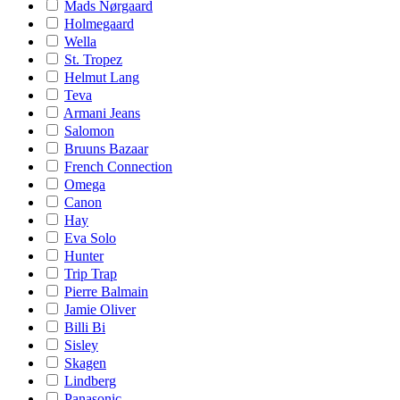
Mads Nørgaard
Holmegaard
Wella
St. Tropez
Helmut Lang
Teva
Armani Jeans
Salomon
Bruuns Bazaar
French Connection
Omega
Canon
Hay
Eva Solo
Hunter
Trip Trap
Pierre Balmain
Jamie Oliver
Billi Bi
Sisley
Skagen
Lindberg
Panasonic