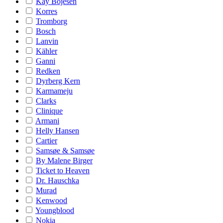
Kay Bojesen
Korres
Tromborg
Bosch
Lanvin
Kähler
Ganni
Redken
Dyrberg Kern
Karmameju
Clarks
Clinique
Armani
Helly Hansen
Cartier
Samsøe & Samsøe
By Malene Birger
Ticket to Heaven
Dr. Hauschka
Murad
Kenwood
Youngblood
Nokia