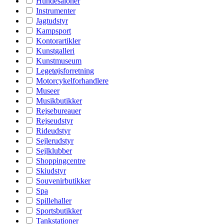
Hundesaloner
Instrumenter
Jagtudstyr
Kampsport
Kontorartikler
Kunstgalleri
Kunstmuseum
Legetøjsforretning
Motorcykelforhandlere
Museer
Musikbutikker
Rejsebureauer
Rejseudstyr
Rideudstyr
Sejlerudstyr
Sejlklubber
Shoppingcentre
Skiudstyr
Souvenirbutikker
Spa
Spillehaller
Sportsbutikker
Tankstationer