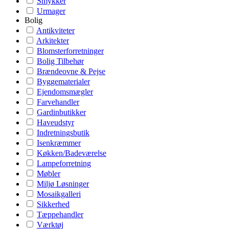
Smykker
Urmager
Bolig
Antikviteter
Arkitekter
Blomsterforretninger
Bolig Tilbehør
Brændeovne & Pejse
Byggematerialer
Ejendomsmægler
Farvehandler
Gardinbutikker
Haveudstyr
Indretningsbutik
Isenkræmmer
Køkken/Badeværelse
Lampeforretning
Møbler
Miljø Løsninger
Mosaikgalleri
Sikkerhed
Tæppehandler
Værktøj