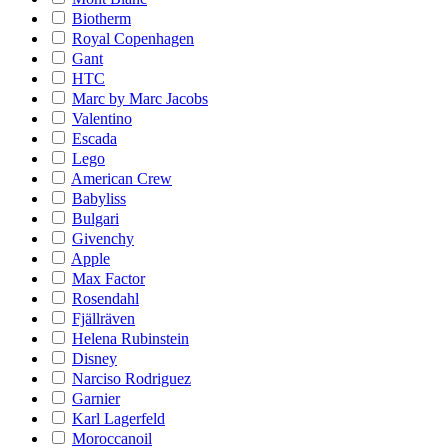
Biotherm
Royal Copenhagen
Gant
HTC
Marc by Marc Jacobs
Valentino
Escada
Lego
American Crew
Babyliss
Bulgari
Givenchy
Apple
Max Factor
Rosendahl
Fjällräven
Helena Rubinstein
Disney
Narciso Rodriguez
Garnier
Karl Lagerfeld
Moroccanoil