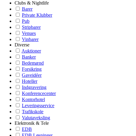
Clubs & Nightlife
Barer
Private Klubber
Pub
Stripbarer
Venues
Vinbarer
Diverse
Auktioner
Banker
Bedemænd
Forsikring
Gaveidéer
Hoteller
Indgravering
Konferencecenter
Kontorhotel
Leveringsservice
Trafikskole
Valutaveksling
Elektronik & Tele
EDB
EDB Løsninger