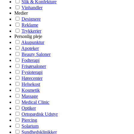
Slik & Konfekture
Vinhandler
Medier
Designere
Reklame
Trykkerier
Personlig pleje
Akupunktur
Apoteker
Beauty Saloner
Fodterapi
Frisørsaloner
Fysioterapi
Hørecenter
Helsekost
Kosmetik
Massage
Medical Clinic
Optiker
Ortopædisk Udstyr
Piercing
Solarium
Sundhedsklinikker