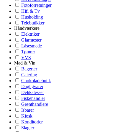
Fotoforretninger
Hifi & Tv
Husholding
Telebutikker
Håndværkere
Elektriker
Glarmester
Låsesmede
Tømrer
VVS
Mad & Vin
Bagerier
Catering
Chokoladebutik
Dagligvarer
Delikatesser
Fiskehandler
Grønthandlere
Isbarer
Kiosk
Konditorier
Slagter