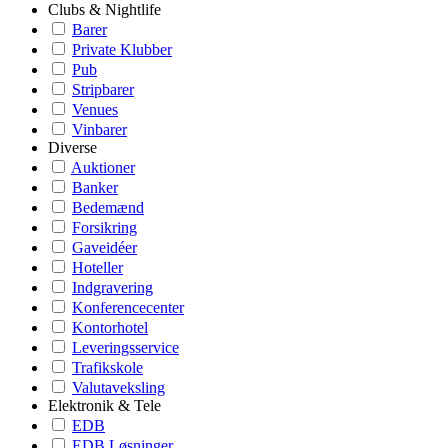
Clubs & Nightlife
Barer
Private Klubber
Pub
Stripbarer
Venues
Vinbarer
Diverse
Auktioner
Banker
Bedemænd
Forsikring
Gaveidéer
Hoteller
Indgravering
Konferencecenter
Kontorhotel
Leveringsservice
Trafikskole
Valutaveksling
Elektronik & Tele
EDB
EDB Løsninger