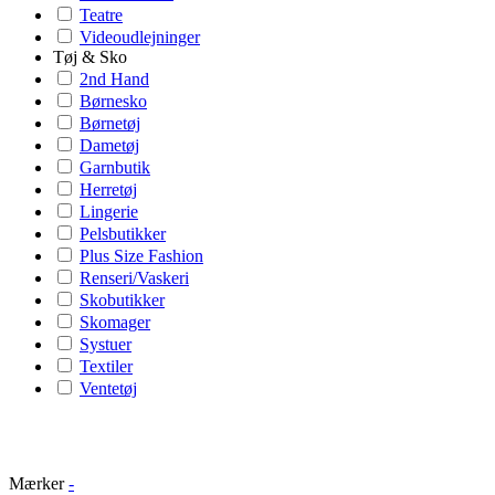
Teatre
Videoudlejninger
Tøj & Sko
2nd Hand
Børnesko
Børnetøj
Dametøj
Garnbutik
Herretøj
Lingerie
Pelsbutikker
Plus Size Fashion
Renseri/Vaskeri
Skobutikker
Skomager
Systuer
Textiler
Ventetøj
Mærker
-