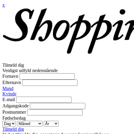
x
Tilmeld dig
Venligst udfyld nedenstående
Fornavn
Efternavn
Mand
Kvinde
E-mail
Adgangskode
Postnummer
Fødselsedag
Tilmeld dig