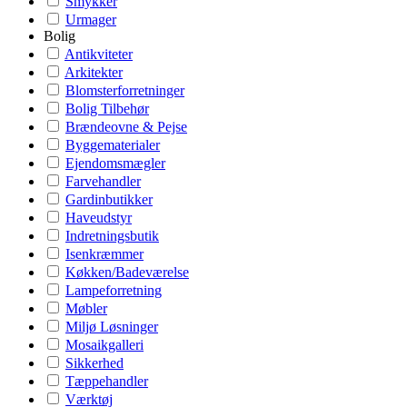
Smykker
Urmager
Bolig
Antikviteter
Arkitekter
Blomsterforretninger
Bolig Tilbehør
Brændeovne & Pejse
Byggematerialer
Ejendomsmægler
Farvehandler
Gardinbutikker
Haveudstyr
Indretningsbutik
Isenkræmmer
Køkken/Badeværelse
Lampeforretning
Møbler
Miljø Løsninger
Mosaikgalleri
Sikkerhed
Tæppehandler
Værktøj