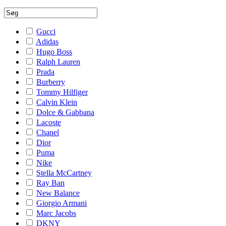
Gucci
Adidas
Hugo Boss
Ralph Lauren
Prada
Burberry
Tommy Hilfiger
Calvin Klein
Dolce & Gabbana
Lacoste
Chanel
Dior
Puma
Nike
Stella McCartney
Ray Ban
New Balance
Giorgio Armani
Marc Jacobs
DKNY