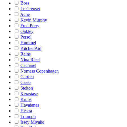
Boss
Le Creuset
Acne
Kevin Murphy
Fred Perry
Oakley
Persol
Hummel
KitchenAid
Rains
Nina Ricci
Cacharel
Nomess Copenhagen
Carrera
Casio
Stelton
Kerastase
Krups
Havaianas
Hestra
Triumph
Issey Miyake