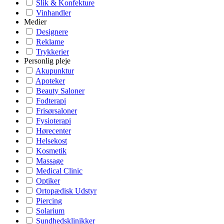
Slik & Konfekture
Vinhandler
Medier
Designere
Reklame
Trykkerier
Personlig pleje
Akupunktur
Apoteker
Beauty Saloner
Fodterapi
Frisørsaloner
Fysioterapi
Hørecenter
Helsekost
Kosmetik
Massage
Medical Clinic
Optiker
Ortopædisk Udstyr
Piercing
Solarium
Sundhedsklinikker