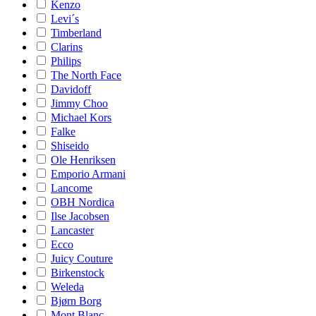
Kenzo
Levi´s
Timberland
Clarins
Philips
The North Face
Davidoff
Jimmy Choo
Michael Kors
Falke
Shiseido
Ole Henriksen
Emporio Armani
Lancome
OBH Nordica
Ilse Jacobsen
Lancaster
Ecco
Juicy Couture
Birkenstock
Weleda
Bjørn Borg
Mont Blanc