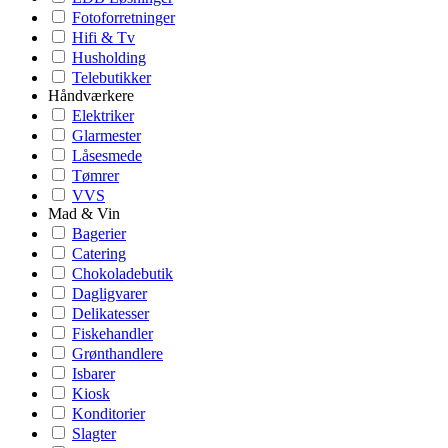
Fotoforretninger
Hifi & Tv
Husholding
Telebutikker
Håndværkere
Elektriker
Glarmester
Låsesmede
Tømrer
VVS
Mad & Vin
Bagerier
Catering
Chokoladebutik
Dagligvarer
Delikatesser
Fiskehandler
Grønthandlere
Isbarer
Kiosk
Konditorier
Slagter