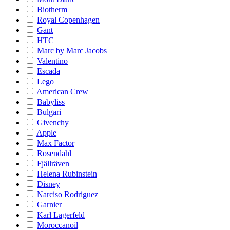
Biotherm
Royal Copenhagen
Gant
HTC
Marc by Marc Jacobs
Valentino
Escada
Lego
American Crew
Babyliss
Bulgari
Givenchy
Apple
Max Factor
Rosendahl
Fjällräven
Helena Rubinstein
Disney
Narciso Rodriguez
Garnier
Karl Lagerfeld
Moroccanoil