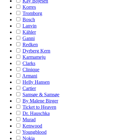
Kay Bojesen
Korres
Tromborg
Bosch
Lanvin
Kähler
Ganni
Redken
Dyrberg Kern
Karmameju
Clarks
Clinique
Armani
Helly Hansen
Cartier
Samsøe & Samsøe
By Malene Birger
Ticket to Heaven
Dr. Hauschka
Murad
Kenwood
Youngblood
Nokia