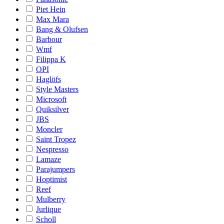
Piet Hein
Max Mara
Bang & Olufsen
Barbour
Wmf
Filippa K
OPI
Haglöfs
Style Masters
Microsoft
Quiksilver
JBS
Moncler
Saint Tropez
Nespresso
Lamaze
Parajumpers
Hoptimist
Reef
Mulberry
Jurlique
Scholl