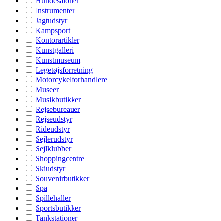
Hundesaloner
Instrumenter
Jagtudstyr
Kampsport
Kontorartikler
Kunstgalleri
Kunstmuseum
Legetøjsforretning
Motorcykelforhandlere
Museer
Musikbutikker
Rejsebureauer
Rejseudstyr
Rideudstyr
Sejlerudstyr
Sejlklubber
Shoppingcentre
Skiudstyr
Souvenirbutikker
Spa
Spillehaller
Sportsbutikker
Tankstationer