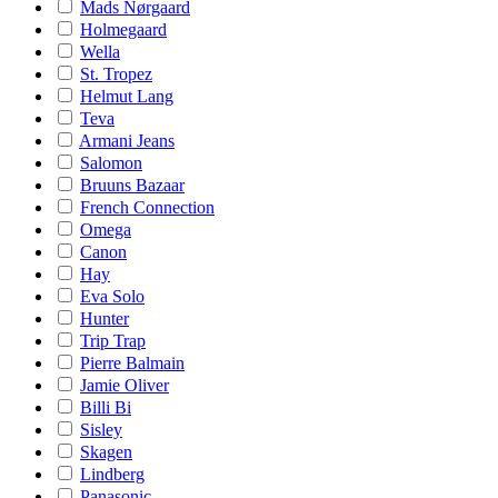
Mads Nørgaard
Holmegaard
Wella
St. Tropez
Helmut Lang
Teva
Armani Jeans
Salomon
Bruuns Bazaar
French Connection
Omega
Canon
Hay
Eva Solo
Hunter
Trip Trap
Pierre Balmain
Jamie Oliver
Billi Bi
Sisley
Skagen
Lindberg
Panasonic