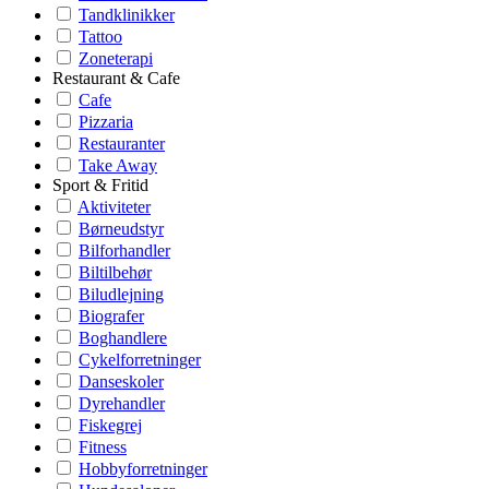
Tandklinikker
Tattoo
Zoneterapi
Restaurant & Cafe
Cafe
Pizzaria
Restauranter
Take Away
Sport & Fritid
Aktiviteter
Børneudstyr
Bilforhandler
Biltilbehør
Biludlejning
Biografer
Boghandlere
Cykelforretninger
Danseskoler
Dyrehandler
Fiskegrej
Fitness
Hobbyforretninger