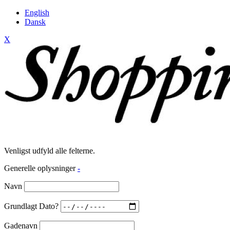
English
Dansk
X
Venligst udfyld alle felterne.
Generelle oplysninger
-
Navn
Grundlagt Dato?
Gadenavn