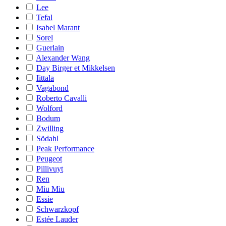
Lee
Tefal
Isabel Marant
Sorel
Guerlain
Alexander Wang
Day Birger et Mikkelsen
Iittala
Vagabond
Roberto Cavalli
Wolford
Bodum
Zwilling
Södahl
Peak Performance
Peugeot
Pillivuyt
Ren
Miu Miu
Essie
Schwarzkopf
Estée Lauder