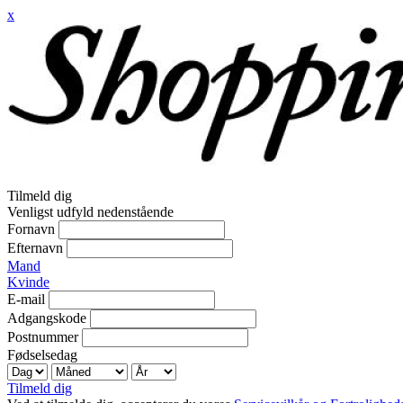
x
Tilmeld dig
Venligst udfyld nedenstående
Fornavn
Efternavn
Mand
Kvinde
E-mail
Adgangskode
Postnummer
Fødselsedag
Tilmeld dig