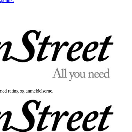
politik.
med rating og anmeldelserne.