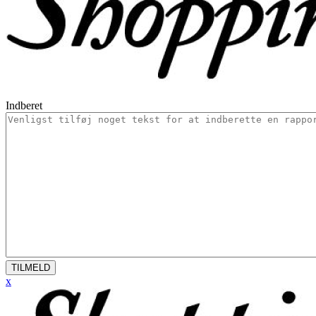
Indberet
TILMELD
x