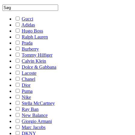
Gucci
Adidas
Hugo Boss
Ralph Lauren
Prada
Burberry
Tommy Hilfiger
Calvin Klein
Dolce & Gabbana
Lacoste
Chanel
Dior
Puma
Nike
Stella McCartney
Ray Ban
New Balance
Giorgio Armani
Marc Jacobs
DKNY