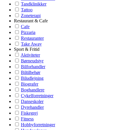
Tandklinikker
Tattoo
Zoneterapi
Restaurant & Cafe
Cafe
Pizzaria
Restauranter
Take Away
Sport & Fritid
Aktiviteter
Børneudstyr
Bilforhandler
Biltilbehør
Biludlejning
Biografer
Boghandlere
Cykelforretninger
Danseskoler
Dyrehandler
Fiskegrej
Fitness
Hobbyforretninger