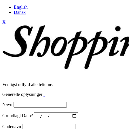
English
Dansk
X
Venligst udfyld alle felterne.
Generelle oplysninger
-
Navn
Grundlagt Dato?
Gadenavn