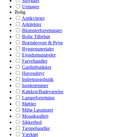
Smykker
Urmager
Bolig
Antikviteter
Arkitekter
Blomsterforretninger
Bolig Tilbehør
Brændeovne & Pejse
Byggematerialer
Ejendomsmægler
Farvehandler
Gardinbutikker
Haveudstyr
Indretningsbutik
Isenkræmmer
Køkken/Badeværelse
Lampeforretning
Møbler
Miljø Løsninger
Mosaikgalleri
Sikkerhed
Tæppehandler
Værktøj