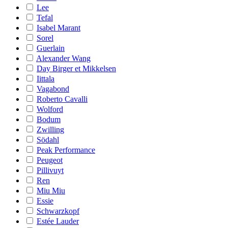
Lee
Tefal
Isabel Marant
Sorel
Guerlain
Alexander Wang
Day Birger et Mikkelsen
Iittala
Vagabond
Roberto Cavalli
Wolford
Bodum
Zwilling
Södahl
Peak Performance
Peugeot
Pillivuyt
Ren
Miu Miu
Essie
Schwarzkopf
Estée Lauder