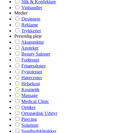
Slik & Konfekture
Vinhandler
Medier
Designere
Reklame
Trykkerier
Personlig pleje
Akupunktur
Apoteker
Beauty Saloner
Fodterapi
Frisørsaloner
Fysioterapi
Hørecenter
Helsekost
Kosmetik
Massage
Medical Clinic
Optiker
Ortopædisk Udstyr
Piercing
Solarium
Sundhedsklinikker