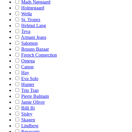
Mads Nørgaard
Holmegaard
Wella
St. Tropez
Helmut Lang
Teva
Armani Jeans
Salomon
Bruuns Bazaar
French Connection
Omega
Canon
Hay
Eva Solo
Hunter
Trip Trap
Pierre Balmain
Jamie Oliver
Billi Bi
Sisley
Skagen
Lindberg
Panasonic