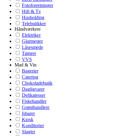
Fotoforretninger
Hifi & Tv
Husholding
Telebutikker
Håndværkere
Elektriker
Glarmester
Låsesmede
Tømrer
VVS
Mad & Vin
Bagerier
Catering
Chokoladebutik
Dagligvarer
Delikatesser
Fiskehandler
Grønthandlere
Isbarer
Kiosk
Konditorier
Slagter