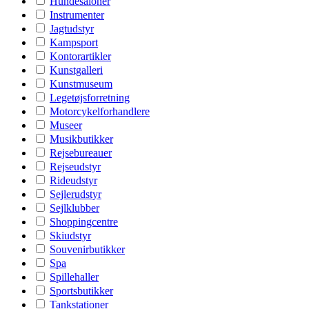
Hundesaloner
Instrumenter
Jagtudstyr
Kampsport
Kontorartikler
Kunstgalleri
Kunstmuseum
Legetøjsforretning
Motorcykelforhandlere
Museer
Musikbutikker
Rejsebureauer
Rejseudstyr
Rideudstyr
Sejlerudstyr
Sejlklubber
Shoppingcentre
Skiudstyr
Souvenirbutikker
Spa
Spillehaller
Sportsbutikker
Tankstationer