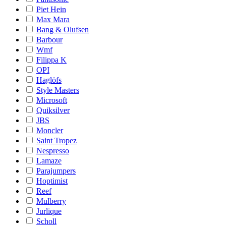
Piet Hein
Max Mara
Bang & Olufsen
Barbour
Wmf
Filippa K
OPI
Haglöfs
Style Masters
Microsoft
Quiksilver
JBS
Moncler
Saint Tropez
Nespresso
Lamaze
Parajumpers
Hoptimist
Reef
Mulberry
Jurlique
Scholl