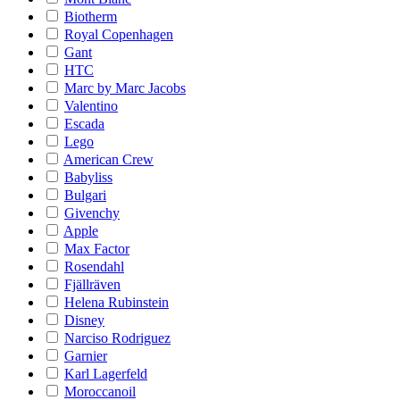
Biotherm
Royal Copenhagen
Gant
HTC
Marc by Marc Jacobs
Valentino
Escada
Lego
American Crew
Babyliss
Bulgari
Givenchy
Apple
Max Factor
Rosendahl
Fjällräven
Helena Rubinstein
Disney
Narciso Rodriguez
Garnier
Karl Lagerfeld
Moroccanoil