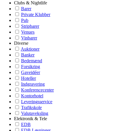
Clubs & Nightlife
Barer
Private Klubber
Pub
Stripbarer
Venues
Vinbarer
Diverse
Auktioner
Banker
Bedemænd
Forsikring
Gaveidéer
Hoteller
Indgravering
Konferencecenter
Kontorhotel
Leveringsservice
Trafikskole
Valutaveksling
Elektronik & Tele
EDB
EDB Løsninger