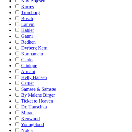
Kay Bojesen
Korres
Tromborg
Bosch
Lanvin
Kähler
Ganni
Redken
Dyrberg Kern
Karmameju
Clarks
Clinique
Armani
Helly Hansen
Cartier
Samsøe & Samsøe
By Malene Birger
Ticket to Heaven
Dr. Hauschka
Murad
Kenwood
Youngblood
Nokia