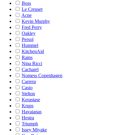
Boss
Le Creuset
Acne
Kevin Murphy
Fred Perry
Oakley
Persol
Hummel
KitchenAid
Rains
Nina Ricci
Cacharel
Nomess Copenhagen
Carrera
Casio
Stelton
Kerastase
Krups
Havaianas
Hestra
Triumph
Issey Miyake