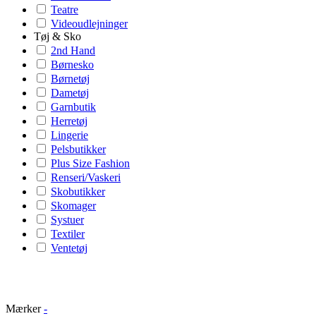
Teatre
Videoudlejninger
Tøj & Sko
2nd Hand
Børnesko
Børnetøj
Dametøj
Garnbutik
Herretøj
Lingerie
Pelsbutikker
Plus Size Fashion
Renseri/Vaskeri
Skobutikker
Skomager
Systuer
Textiler
Ventetøj
Mærker
-