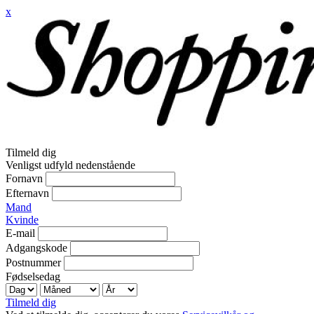
x
Tilmeld dig
Venligst udfyld nedenstående
Fornavn
Efternavn
Mand
Kvinde
E-mail
Adgangskode
Postnummer
Fødselsedag
Tilmeld dig