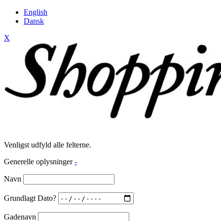
English
Dansk
X
Venligst udfyld alle felterne.
Generelle oplysninger
-
Navn
Grundlagt Dato?
Gadenavn