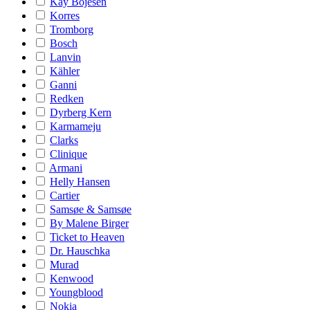
Kay Bojesen
Korres
Tromborg
Bosch
Lanvin
Kähler
Ganni
Redken
Dyrberg Kern
Karmameju
Clarks
Clinique
Armani
Helly Hansen
Cartier
Samsøe & Samsøe
By Malene Birger
Ticket to Heaven
Dr. Hauschka
Murad
Kenwood
Youngblood
Nokia