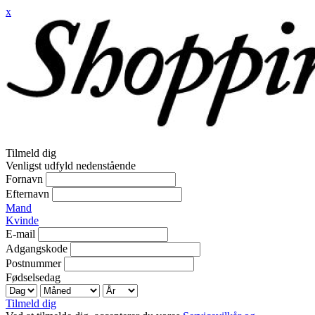
x
Tilmeld dig
Venligst udfyld nedenstående
Fornavn
Efternavn
Mand
Kvinde
E-mail
Adgangskode
Postnummer
Fødselsedag
Tilmeld dig