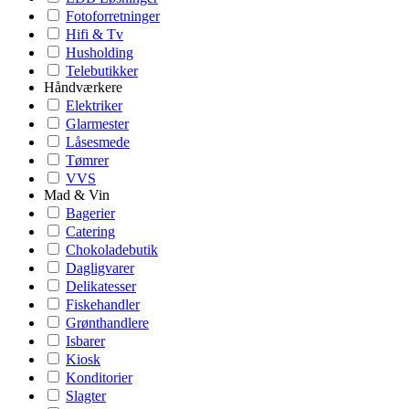
Fotoforretninger
Hifi & Tv
Husholding
Telebutikker
Håndværkere
Elektriker
Glarmester
Låsesmede
Tømrer
VVS
Mad & Vin
Bagerier
Catering
Chokoladebutik
Dagligvarer
Delikatesser
Fiskehandler
Grønthandlere
Isbarer
Kiosk
Konditorier
Slagter