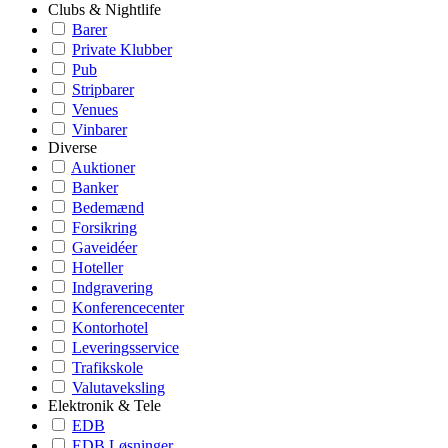
Clubs & Nightlife
Barer
Private Klubber
Pub
Stripbarer
Venues
Vinbarer
Diverse
Auktioner
Banker
Bedemænd
Forsikring
Gaveidéer
Hoteller
Indgravering
Konferencecenter
Kontorhotel
Leveringsservice
Trafikskole
Valutaveksling
Elektronik & Tele
EDB
EDB Løsninger