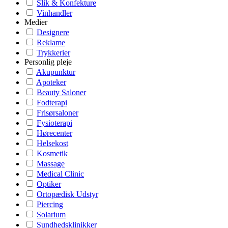
Slik & Konfekture
Vinhandler
Medier
Designere
Reklame
Trykkerier
Personlig pleje
Akupunktur
Apoteker
Beauty Saloner
Fodterapi
Frisørsaloner
Fysioterapi
Hørecenter
Helsekost
Kosmetik
Massage
Medical Clinic
Optiker
Ortopædisk Udstyr
Piercing
Solarium
Sundhedsklinikker