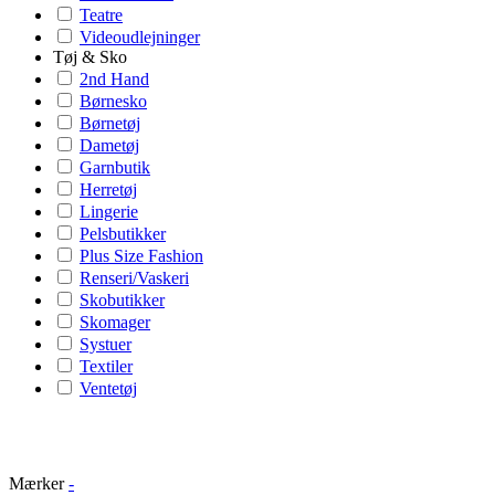
Teatre
Videoudlejninger
Tøj & Sko
2nd Hand
Børnesko
Børnetøj
Dametøj
Garnbutik
Herretøj
Lingerie
Pelsbutikker
Plus Size Fashion
Renseri/Vaskeri
Skobutikker
Skomager
Systuer
Textiler
Ventetøj
Mærker
-