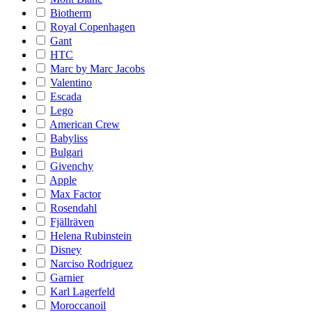
Biotherm
Royal Copenhagen
Gant
HTC
Marc by Marc Jacobs
Valentino
Escada
Lego
American Crew
Babyliss
Bulgari
Givenchy
Apple
Max Factor
Rosendahl
Fjällräven
Helena Rubinstein
Disney
Narciso Rodriguez
Garnier
Karl Lagerfeld
Moroccanoil