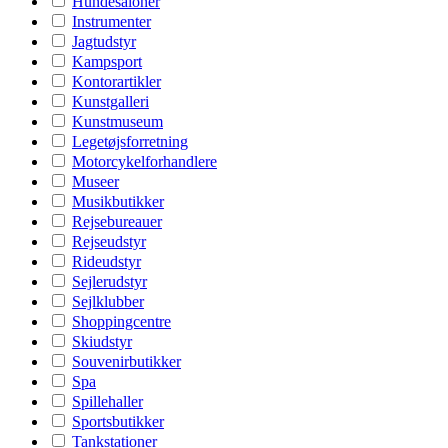
Hundesaloner
Instrumenter
Jagtudstyr
Kampsport
Kontorartikler
Kunstgalleri
Kunstmuseum
Legetøjsforretning
Motorcykelforhandlere
Museer
Musikbutikker
Rejsebureauer
Rejseudstyr
Rideudstyr
Sejlerudstyr
Sejlklubber
Shoppingcentre
Skiudstyr
Souvenirbutikker
Spa
Spillehaller
Sportsbutikker
Tankstationer