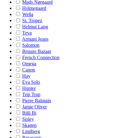
Mads Nørgaard
Holmegaard
Wella
St. Tropez
Helmut Lang
Teva
Armani Jeans
Salomon
Bruuns Bazaar
French Connection
Omega
Canon
Hay
Eva Solo
Hunter
Trip Trap
Pierre Balmain
Jamie Oliver
Billi Bi
Sisley
Skagen
Lindberg
Panasonic