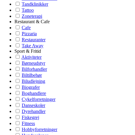
Tandklinikker
Tattoo
Zoneterapi
Restaurant & Cafe
Cafe
Pizzaria
Restauranter
Take Away
Sport & Fritid
Aktiviteter
Børneudstyr
Bilforhandler
Biltilbehør
Biludlejning
Biografer
Boghandlere
Cykelforretninger
Danseskoler
Dyrehandler
Fiskegrej
Fitness
Hobbyforretninger