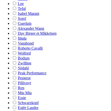
Lee
Tefal
Isabel Marant
Sorel
Guerlain
Alexander Wang
Day Birger et Mikkelsen
Iittala
Vagabond
Roberto Cavalli
Wolford
Bodum
Zwilling
Södahl
Peak Performance
Peugeot
Pillivuyt
Ren
Miu Miu
Essie
Schwarzkopf
Estée Lauder