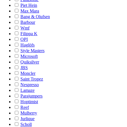
Piet Hein
Max Mara
Bang & Olufsen
Barbour
Wmf
Filippa K
OPI
Haglöfs
Style Masters
Microsoft
Quiksilver
JBS
Moncler
Saint Tropez
Nespresso
Lamaze
Parajumpers
Hoptimist
Reef
Mulberry
Jurlique
Scholl