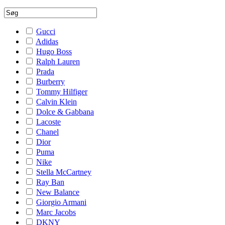
Gucci
Adidas
Hugo Boss
Ralph Lauren
Prada
Burberry
Tommy Hilfiger
Calvin Klein
Dolce & Gabbana
Lacoste
Chanel
Dior
Puma
Nike
Stella McCartney
Ray Ban
New Balance
Giorgio Armani
Marc Jacobs
DKNY