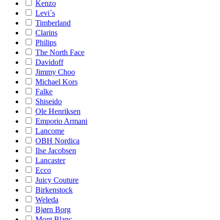
Kenzo
Levi´s
Timberland
Clarins
Philips
The North Face
Davidoff
Jimmy Choo
Michael Kors
Falke
Shiseido
Ole Henriksen
Emporio Armani
Lancome
OBH Nordica
Ilse Jacobsen
Lancaster
Ecco
Juicy Couture
Birkenstock
Weleda
Bjørn Borg
Mont Blanc