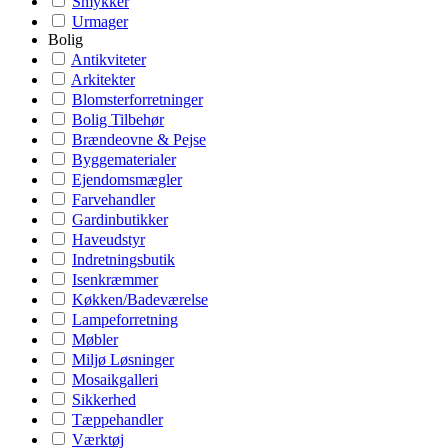
Smykker
Urmager
Bolig
Antikviteter
Arkitekter
Blomsterforretninger
Bolig Tilbehør
Brændeovne & Pejse
Byggematerialer
Ejendomsmægler
Farvehandler
Gardinbutikker
Haveudstyr
Indretningsbutik
Isenkræmmer
Køkken/Badeværelse
Lampeforretning
Møbler
Miljø Løsninger
Mosaikgalleri
Sikkerhed
Tæppehandler
Værktøj