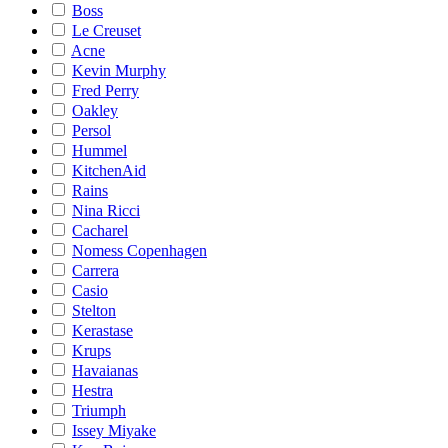
Boss
Le Creuset
Acne
Kevin Murphy
Fred Perry
Oakley
Persol
Hummel
KitchenAid
Rains
Nina Ricci
Cacharel
Nomess Copenhagen
Carrera
Casio
Stelton
Kerastase
Krups
Havaianas
Hestra
Triumph
Issey Miyake