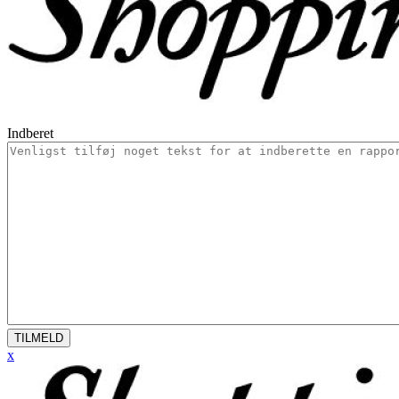
Indberet
TILMELD
x