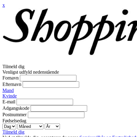
x
Tilmeld dig
Venligst udfyld nedenstående
Fornavn
Efternavn
Mand
Kvinde
E-mail
Adgangskode
Postnummer
Fødselsedag
Tilmeld dig