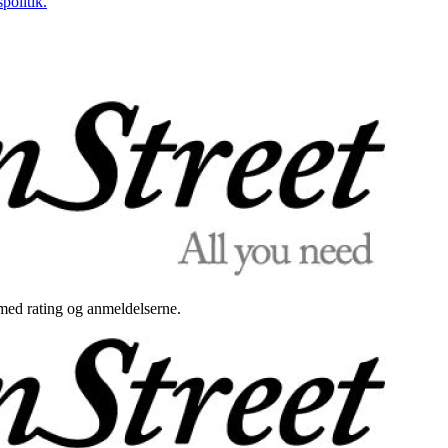
politik.
med rating og anmeldelserne.