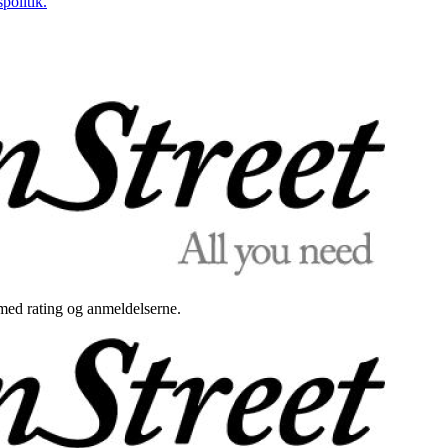
politik.
med rating og anmeldelserne.