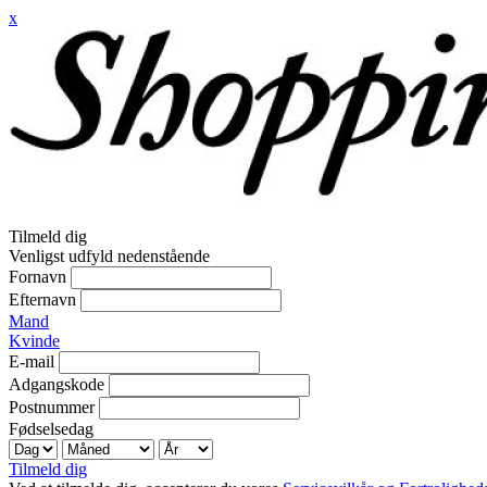
x
Tilmeld dig
Venligst udfyld nedenstående
Fornavn
Efternavn
Mand
Kvinde
E-mail
Adgangskode
Postnummer
Fødselsedag
Tilmeld dig