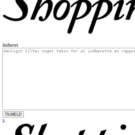
Indberet
TILMELD
x