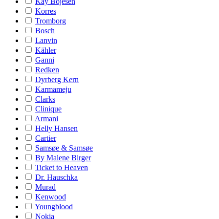
Kay Bojesen
Korres
Tromborg
Bosch
Lanvin
Kähler
Ganni
Redken
Dyrberg Kern
Karmameju
Clarks
Clinique
Armani
Helly Hansen
Cartier
Samsøe & Samsøe
By Malene Birger
Ticket to Heaven
Dr. Hauschka
Murad
Kenwood
Youngblood
Nokia