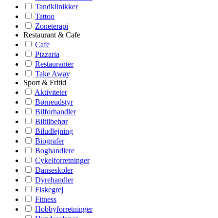
Tandklinikker
Tattoo
Zoneterapi
Restaurant & Cafe
Cafe
Pizzaria
Restauranter
Take Away
Sport & Fritid
Aktiviteter
Børneudstyr
Bilforhandler
Biltilbehør
Biludlejning
Biografer
Boghandlere
Cykelforretninger
Danseskoler
Dyrehandler
Fiskegrej
Fitness
Hobbyforretninger