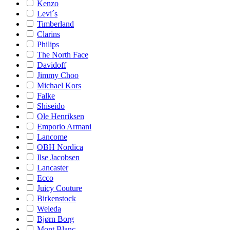
Kenzo
Levi´s
Timberland
Clarins
Philips
The North Face
Davidoff
Jimmy Choo
Michael Kors
Falke
Shiseido
Ole Henriksen
Emporio Armani
Lancome
OBH Nordica
Ilse Jacobsen
Lancaster
Ecco
Juicy Couture
Birkenstock
Weleda
Bjørn Borg
Mont Blanc