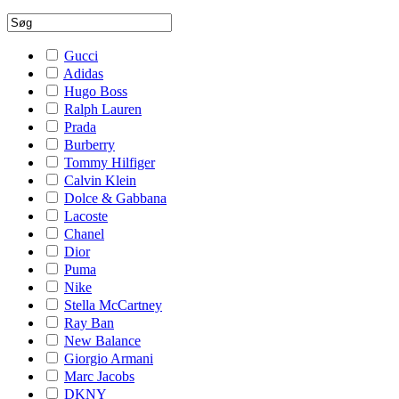
Gucci
Adidas
Hugo Boss
Ralph Lauren
Prada
Burberry
Tommy Hilfiger
Calvin Klein
Dolce & Gabbana
Lacoste
Chanel
Dior
Puma
Nike
Stella McCartney
Ray Ban
New Balance
Giorgio Armani
Marc Jacobs
DKNY