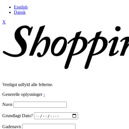
English
Dansk
X
Venligst udfyld alle felterne.
Generelle oplysninger
-
Navn
Grundlagt Dato?
Gadenavn