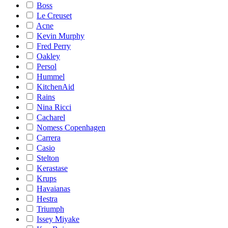
Boss
Le Creuset
Acne
Kevin Murphy
Fred Perry
Oakley
Persol
Hummel
KitchenAid
Rains
Nina Ricci
Cacharel
Nomess Copenhagen
Carrera
Casio
Stelton
Kerastase
Krups
Havaianas
Hestra
Triumph
Issey Miyake