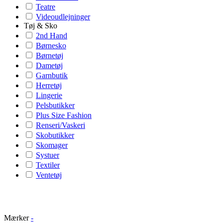
Teatre
Videoudlejninger
Tøj & Sko
2nd Hand
Børnesko
Børnetøj
Dametøj
Garnbutik
Herretøj
Lingerie
Pelsbutikker
Plus Size Fashion
Renseri/Vaskeri
Skobutikker
Skomager
Systuer
Textiler
Ventetøj
Mærker
-