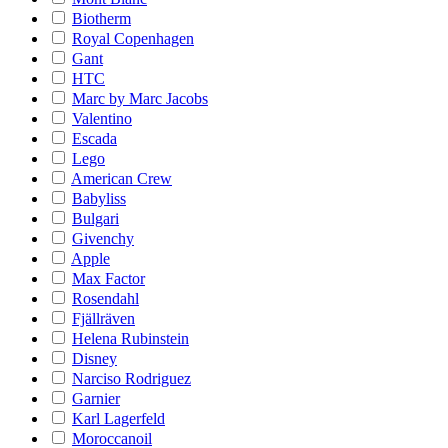
Biotherm
Royal Copenhagen
Gant
HTC
Marc by Marc Jacobs
Valentino
Escada
Lego
American Crew
Babyliss
Bulgari
Givenchy
Apple
Max Factor
Rosendahl
Fjällräven
Helena Rubinstein
Disney
Narciso Rodriguez
Garnier
Karl Lagerfeld
Moroccanoil