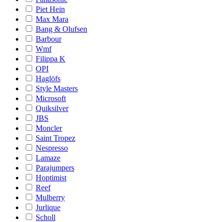
Piet Hein
Max Mara
Bang & Olufsen
Barbour
Wmf
Filippa K
OPI
Haglöfs
Style Masters
Microsoft
Quiksilver
JBS
Moncler
Saint Tropez
Nespresso
Lamaze
Parajumpers
Hoptimist
Reef
Mulberry
Jurlique
Scholl