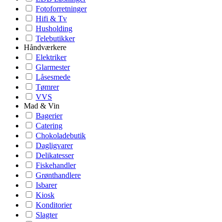
Fotoforretninger
Hifi & Tv
Husholding
Telebutikker
Håndværkere
Elektriker
Glarmester
Låsesmede
Tømrer
VVS
Mad & Vin
Bagerier
Catering
Chokoladebutik
Dagligvarer
Delikatesser
Fiskehandler
Grønthandlere
Isbarer
Kiosk
Konditorier
Slagter