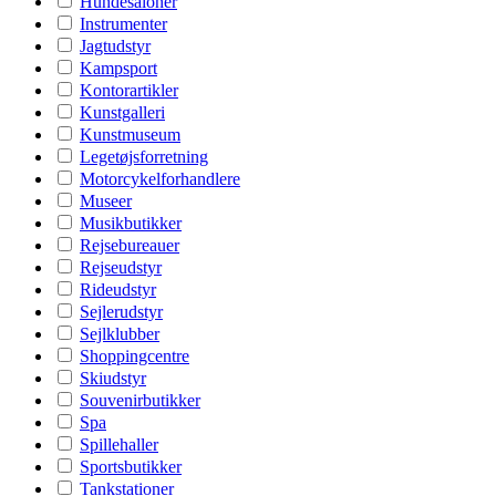
Hundesaloner
Instrumenter
Jagtudstyr
Kampsport
Kontorartikler
Kunstgalleri
Kunstmuseum
Legetøjsforretning
Motorcykelforhandlere
Museer
Musikbutikker
Rejsebureauer
Rejseudstyr
Rideudstyr
Sejlerudstyr
Sejlklubber
Shoppingcentre
Skiudstyr
Souvenirbutikker
Spa
Spillehaller
Sportsbutikker
Tankstationer