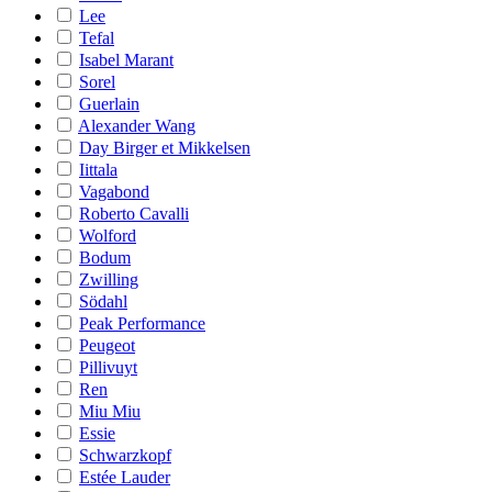
Lee
Tefal
Isabel Marant
Sorel
Guerlain
Alexander Wang
Day Birger et Mikkelsen
Iittala
Vagabond
Roberto Cavalli
Wolford
Bodum
Zwilling
Södahl
Peak Performance
Peugeot
Pillivuyt
Ren
Miu Miu
Essie
Schwarzkopf
Estée Lauder