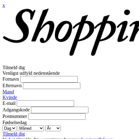
x
Tilmeld dig
Venligst udfyld nedenstående
Fornavn
Efternavn
Mand
Kvinde
E-mail
Adgangskode
Postnummer
Fødselsedag
Tilmeld dig