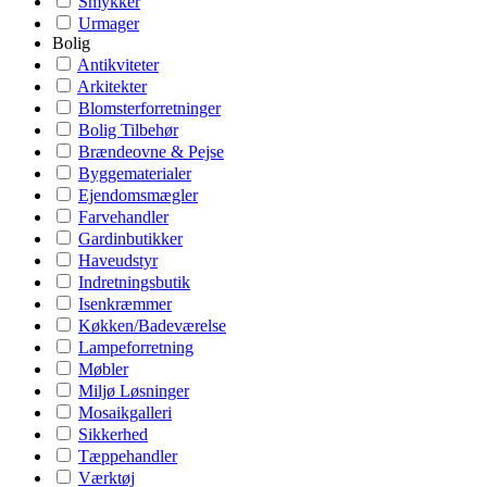
Smykker
Urmager
Bolig
Antikviteter
Arkitekter
Blomsterforretninger
Bolig Tilbehør
Brændeovne & Pejse
Byggematerialer
Ejendomsmægler
Farvehandler
Gardinbutikker
Haveudstyr
Indretningsbutik
Isenkræmmer
Køkken/Badeværelse
Lampeforretning
Møbler
Miljø Løsninger
Mosaikgalleri
Sikkerhed
Tæppehandler
Værktøj