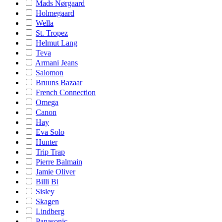
Mads Nørgaard
Holmegaard
Wella
St. Tropez
Helmut Lang
Teva
Armani Jeans
Salomon
Bruuns Bazaar
French Connection
Omega
Canon
Hay
Eva Solo
Hunter
Trip Trap
Pierre Balmain
Jamie Oliver
Billi Bi
Sisley
Skagen
Lindberg
Panasonic