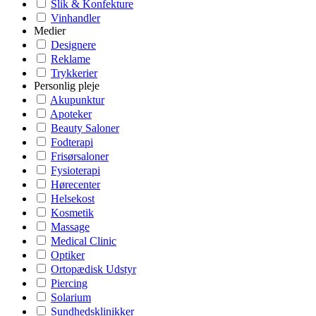
Slik & Konfekture
Vinhandler
Medier
Designere
Reklame
Trykkerier
Personlig pleje
Akupunktur
Apoteker
Beauty Saloner
Fodterapi
Frisørsaloner
Fysioterapi
Hørecenter
Helsekost
Kosmetik
Massage
Medical Clinic
Optiker
Ortopædisk Udstyr
Piercing
Solarium
Sundhedsklinikker