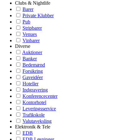
Clubs & Nightlife
Barer
Private Klubber
Pub
Stripbarer
Venues
Vinbarer
Diverse
Auktioner
Banker
Bedemænd
Forsikring
Gaveidéer
Hoteller
Indgravering
Konferencecenter
Kontorhotel
Leveringsservice
Trafikskole
Valutaveksling
Elektronik & Tele
EDB
EDB Løsninger