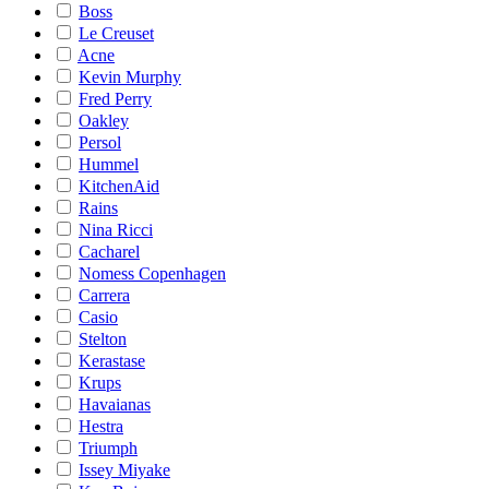
Boss
Le Creuset
Acne
Kevin Murphy
Fred Perry
Oakley
Persol
Hummel
KitchenAid
Rains
Nina Ricci
Cacharel
Nomess Copenhagen
Carrera
Casio
Stelton
Kerastase
Krups
Havaianas
Hestra
Triumph
Issey Miyake