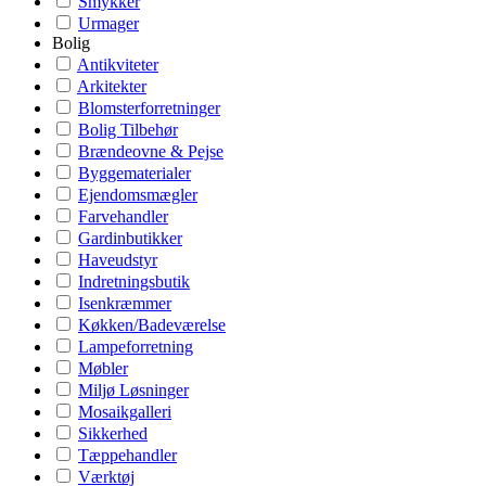
Smykker
Urmager
Bolig
Antikviteter
Arkitekter
Blomsterforretninger
Bolig Tilbehør
Brændeovne & Pejse
Byggematerialer
Ejendomsmægler
Farvehandler
Gardinbutikker
Haveudstyr
Indretningsbutik
Isenkræmmer
Køkken/Badeværelse
Lampeforretning
Møbler
Miljø Løsninger
Mosaikgalleri
Sikkerhed
Tæppehandler
Værktøj