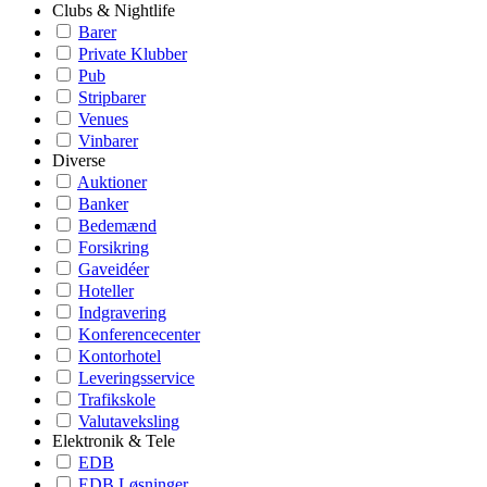
Clubs & Nightlife
Barer
Private Klubber
Pub
Stripbarer
Venues
Vinbarer
Diverse
Auktioner
Banker
Bedemænd
Forsikring
Gaveidéer
Hoteller
Indgravering
Konferencecenter
Kontorhotel
Leveringsservice
Trafikskole
Valutaveksling
Elektronik & Tele
EDB
EDB Løsninger