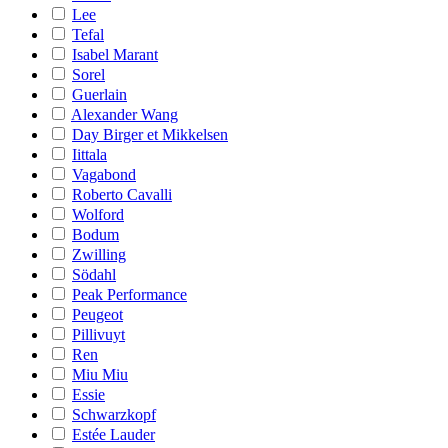
Lee
Tefal
Isabel Marant
Sorel
Guerlain
Alexander Wang
Day Birger et Mikkelsen
Iittala
Vagabond
Roberto Cavalli
Wolford
Bodum
Zwilling
Södahl
Peak Performance
Peugeot
Pillivuyt
Ren
Miu Miu
Essie
Schwarzkopf
Estée Lauder