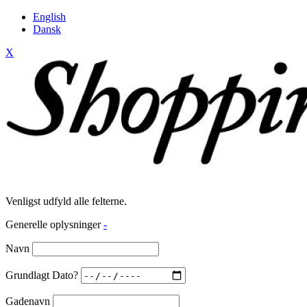
English
Dansk
X
Venligst udfyld alle felterne.
Generelle oplysninger
-
Navn
Grundlagt Dato?
Gadenavn