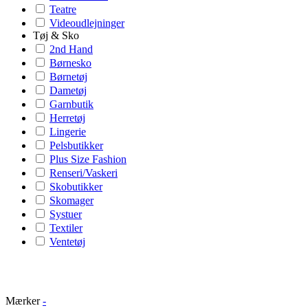
Teatre
Videoudlejninger
Tøj & Sko
2nd Hand
Børnesko
Børnetøj
Dametøj
Garnbutik
Herretøj
Lingerie
Pelsbutikker
Plus Size Fashion
Renseri/Vaskeri
Skobutikker
Skomager
Systuer
Textiler
Ventetøj
Mærker
-