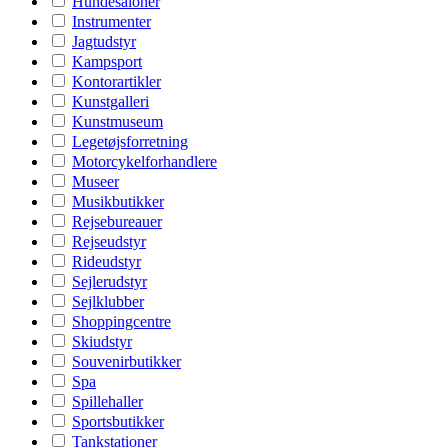
Hundesaloner
Instrumenter
Jagtudstyr
Kampsport
Kontorartikler
Kunstgalleri
Kunstmuseum
Legetøjsforretning
Motorcykelforhandlere
Museer
Musikbutikker
Rejsebureauer
Rejseudstyr
Rideudstyr
Sejlerudstyr
Sejlklubber
Shoppingcentre
Skiudstyr
Souvenirbutikker
Spa
Spillehaller
Sportsbutikker
Tankstationer