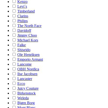
Kenzo
Levi´s
Timberland
Clarins
Philips
The North Face
Davidoff
Jimmy Choo
Michael Kors
Falke
Shiseido
Ole Henriksen
Emporio Armani
Lancome
OBH Nordica
Ilse Jacobsen
Lancaster
Ecco
Juicy Couture
Birkenstock
Weleda
Bjørn Borg
Mont Blanc