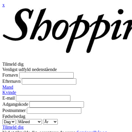
x
Tilmeld dig
Venligst udfyld nedenstående
Fornavn
Efternavn
Mand
Kvinde
E-mail
Adgangskode
Postnummer
Fødselsedag
Tilmeld dig