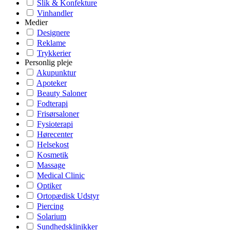
Slik & Konfekture
Vinhandler
Medier
Designere
Reklame
Trykkerier
Personlig pleje
Akupunktur
Apoteker
Beauty Saloner
Fodterapi
Frisørsaloner
Fysioterapi
Hørecenter
Helsekost
Kosmetik
Massage
Medical Clinic
Optiker
Ortopædisk Udstyr
Piercing
Solarium
Sundhedsklinikker