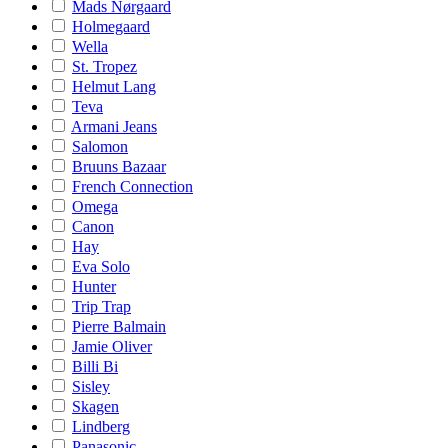
Mads Nørgaard
Holmegaard
Wella
St. Tropez
Helmut Lang
Teva
Armani Jeans
Salomon
Bruuns Bazaar
French Connection
Omega
Canon
Hay
Eva Solo
Hunter
Trip Trap
Pierre Balmain
Jamie Oliver
Billi Bi
Sisley
Skagen
Lindberg
Panasonic