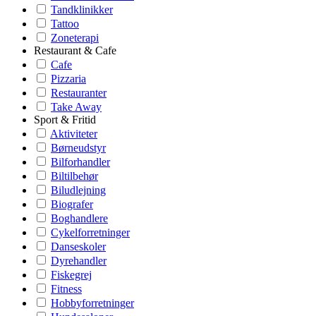
Tandklinikker
Tattoo
Zoneterapi
Restaurant & Cafe
Cafe
Pizzaria
Restauranter
Take Away
Sport & Fritid
Aktiviteter
Børneudstyr
Bilforhandler
Biltilbehør
Biludlejning
Biografer
Boghandlere
Cykelforretninger
Danseskoler
Dyrehandler
Fiskegrej
Fitness
Hobbyforretninger