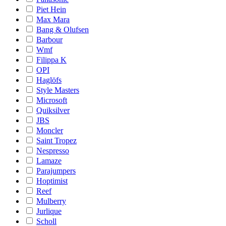
Piet Hein
Max Mara
Bang & Olufsen
Barbour
Wmf
Filippa K
OPI
Haglöfs
Style Masters
Microsoft
Quiksilver
JBS
Moncler
Saint Tropez
Nespresso
Lamaze
Parajumpers
Hoptimist
Reef
Mulberry
Jurlique
Scholl