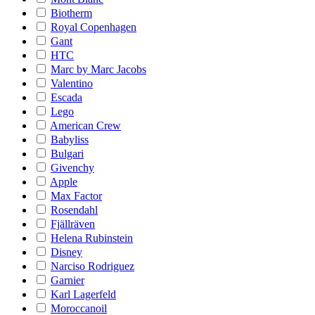
Biotherm
Royal Copenhagen
Gant
HTC
Marc by Marc Jacobs
Valentino
Escada
Lego
American Crew
Babyliss
Bulgari
Givenchy
Apple
Max Factor
Rosendahl
Fjällräven
Helena Rubinstein
Disney
Narciso Rodriguez
Garnier
Karl Lagerfeld
Moroccanoil