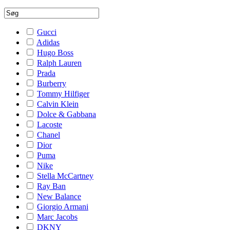
Gucci
Adidas
Hugo Boss
Ralph Lauren
Prada
Burberry
Tommy Hilfiger
Calvin Klein
Dolce & Gabbana
Lacoste
Chanel
Dior
Puma
Nike
Stella McCartney
Ray Ban
New Balance
Giorgio Armani
Marc Jacobs
DKNY