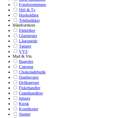
Fotoforretninger
Hifi & Tv
Husholding
Telebutikker
Håndværkere
Elektriker
Glarmester
Låsesmede
Tømrer
VVS
Mad & Vin
Bagerier
Catering
Chokoladebutik
Dagligvarer
Delikatesser
Fiskehandler
Grønthandlere
Isbarer
Kiosk
Konditorier
Slagter