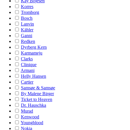
Kay Bojesen
Korres
Tromborg
Bosch
Lanvin
Kähler
Ganni
Redken
Dyrberg Kern
Karmameju
Clarks
Clinique
Armani
Helly Hansen
Cartier
Samsøe & Samsøe
By Malene Birger
Ticket to Heaven
Dr. Hauschka
Murad
Kenwood
Youngblood
Nokia