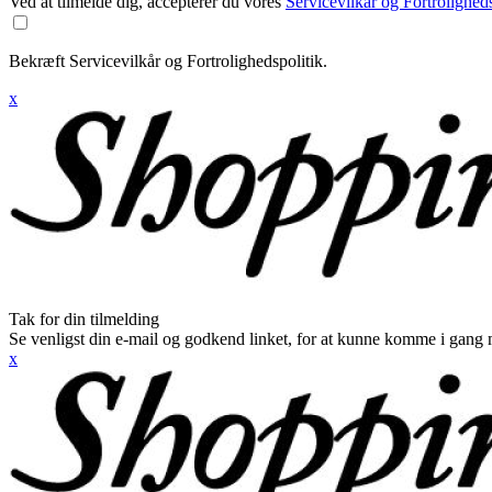
Ved at tilmelde dig, accepterer du vores
Servicevilkår og Fortroligheds
Bekræft Servicevilkår og Fortrolighedspolitik.
x
Tak for din tilmelding
Se venligst din e-mail og godkend linket, for at kunne komme i gang 
x