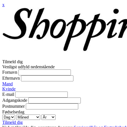
x
Tilmeld dig
Venligst udfyld nedenstående
Fornavn
Efternavn
Mand
Kvinde
E-mail
Adgangskode
Postnummer
Fødselsedag
Tilmeld dig