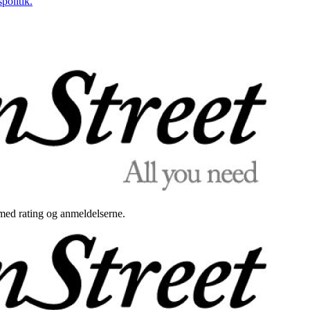
politik.
med rating og anmeldelserne.