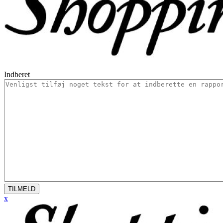
Indberet
TILMELD
x