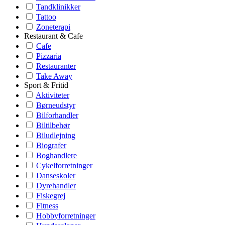
Tandklinikker
Tattoo
Zoneterapi
Restaurant & Cafe
Cafe
Pizzaria
Restauranter
Take Away
Sport & Fritid
Aktiviteter
Børneudstyr
Bilforhandler
Biltilbehør
Biludlejning
Biografer
Boghandlere
Cykelforretninger
Danseskoler
Dyrehandler
Fiskegrej
Fitness
Hobbyforretninger