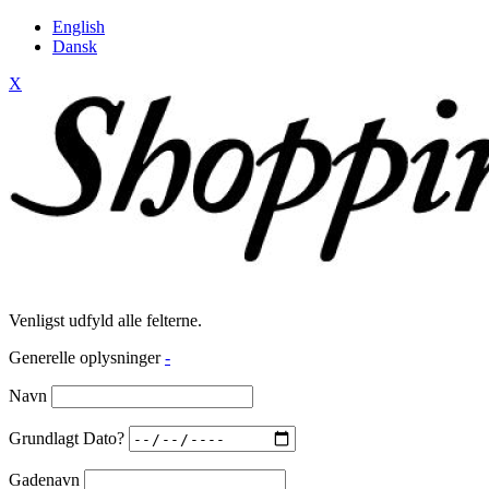
English
Dansk
X
Venligst udfyld alle felterne.
Generelle oplysninger
-
Navn
Grundlagt Dato?
Gadenavn