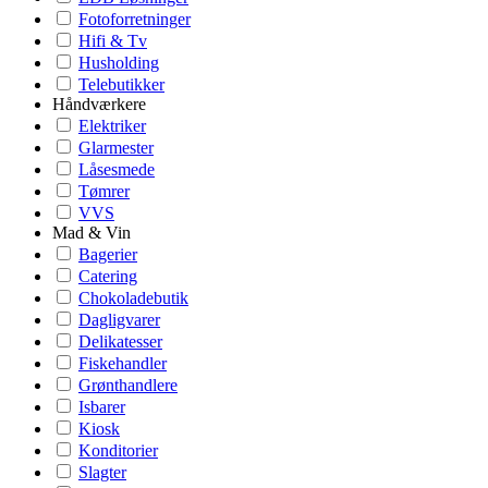
Fotoforretninger
Hifi & Tv
Husholding
Telebutikker
Håndværkere
Elektriker
Glarmester
Låsesmede
Tømrer
VVS
Mad & Vin
Bagerier
Catering
Chokoladebutik
Dagligvarer
Delikatesser
Fiskehandler
Grønthandlere
Isbarer
Kiosk
Konditorier
Slagter