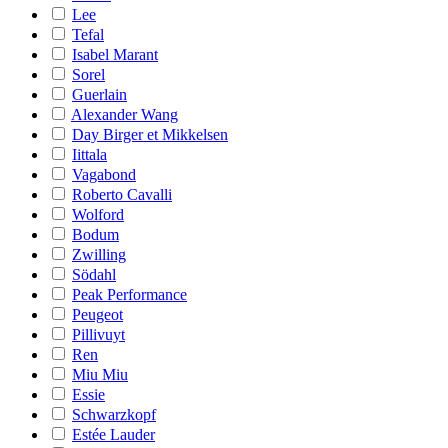
Lee
Tefal
Isabel Marant
Sorel
Guerlain
Alexander Wang
Day Birger et Mikkelsen
Iittala
Vagabond
Roberto Cavalli
Wolford
Bodum
Zwilling
Södahl
Peak Performance
Peugeot
Pillivuyt
Ren
Miu Miu
Essie
Schwarzkopf
Estée Lauder