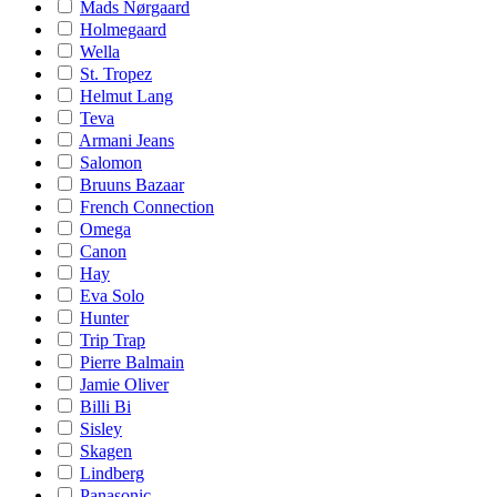
Mads Nørgaard
Holmegaard
Wella
St. Tropez
Helmut Lang
Teva
Armani Jeans
Salomon
Bruuns Bazaar
French Connection
Omega
Canon
Hay
Eva Solo
Hunter
Trip Trap
Pierre Balmain
Jamie Oliver
Billi Bi
Sisley
Skagen
Lindberg
Panasonic