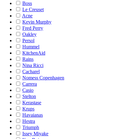
Boss
Le Creuset
Acne
Kevin Murphy
Fred Perry
Oakley
Persol
Hummel
KitchenAid
Rains
Nina Ricci
Cacharel
Nomess Copenhagen
Carrera
Casio
Stelton
Kerastase
Krups
Havaianas
Hestra
Triumph
Issey Miyake