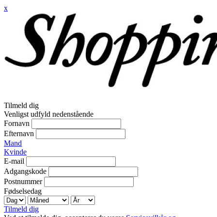
x
Tilmeld dig
Venligst udfyld nedenstående
Fornavn
Efternavn
Mand
Kvinde
E-mail
Adgangskode
Postnummer
Fødselsedag
Tilmeld dig