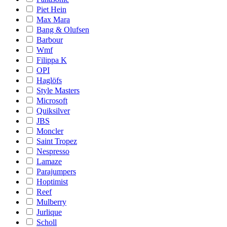
Piet Hein
Max Mara
Bang & Olufsen
Barbour
Wmf
Filippa K
OPI
Haglöfs
Style Masters
Microsoft
Quiksilver
JBS
Moncler
Saint Tropez
Nespresso
Lamaze
Parajumpers
Hoptimist
Reef
Mulberry
Jurlique
Scholl