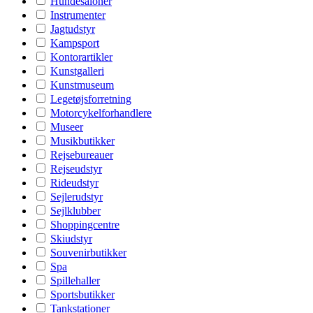
Hundesaloner
Instrumenter
Jagtudstyr
Kampsport
Kontorartikler
Kunstgalleri
Kunstmuseum
Legetøjsforretning
Motorcykelforhandlere
Museer
Musikbutikker
Rejsebureauer
Rejseudstyr
Rideudstyr
Sejlerudstyr
Sejlklubber
Shoppingcentre
Skiudstyr
Souvenirbutikker
Spa
Spillehaller
Sportsbutikker
Tankstationer