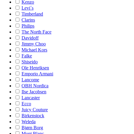
Kenzo
Levi´s
Timberland
Clarins
Philips
The North Face
Davidoff
Jimmy Choo
Michael Kors
Falke
Shiseido
Ole Henriksen
Emporio Armani
Lancome
OBH Nordica
Ilse Jacobsen
Lancaster
Ecco
Juicy Couture
Birkenstock
Weleda
Bjørn Borg
Mont Blanc