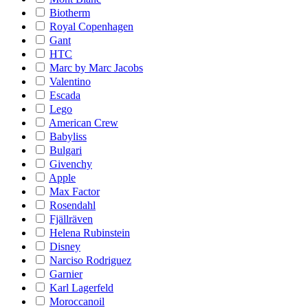
Biotherm
Royal Copenhagen
Gant
HTC
Marc by Marc Jacobs
Valentino
Escada
Lego
American Crew
Babyliss
Bulgari
Givenchy
Apple
Max Factor
Rosendahl
Fjällräven
Helena Rubinstein
Disney
Narciso Rodriguez
Garnier
Karl Lagerfeld
Moroccanoil