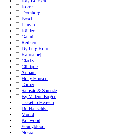
Kay Bojesen
Korres
Tromborg
Bosch
Lanvin
Kähler
Ganni
Redken
Dyrberg Kern
Karmameju
Clarks
Clinique
Armani
Helly Hansen
Cartier
Samsøe & Samsøe
By Malene Birger
Ticket to Heaven
Dr. Hauschka
Murad
Kenwood
Youngblood
Nokia