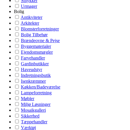
Smykker
Urmager
Bolig
Antikviteter
Arkitekter
Blomsterforretninger
Bolig Tilbehør
Brændeovne & Pejse
Byggematerialer
Ejendomsmægler
Farvehandler
Gardinbutikker
Haveudstyr
Indretningsbutik
Isenkræmmer
Køkken/Badeværelse
Lampeforretning
Møbler
Miljø Løsninger
Mosaikgalleri
Sikkerhed
Tæppehandler
Værktøj