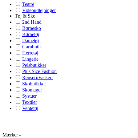
Teatre
Videoudlejninger
Tøj & Sko
2nd Hand
Børnesko
Børnetøj
Dametøj
Garnbutik
Herretøj
Lingerie
Pelsbutikker
Plus Size Fashion
Renseri/Vaskeri
Skobutikker
Skomager
Systuer
Textiler
Ventetøj
Mærker
-