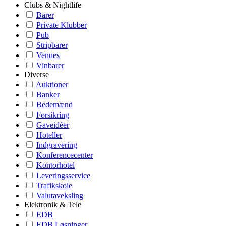
Clubs & Nightlife
Barer
Private Klubber
Pub
Stripbarer
Venues
Vinbarer
Diverse
Auktioner
Banker
Bedemænd
Forsikring
Gaveidéer
Hoteller
Indgravering
Konferencecenter
Kontorhotel
Leveringsservice
Trafikskole
Valutaveksling
Elektronik & Tele
EDB
EDB Løsninger