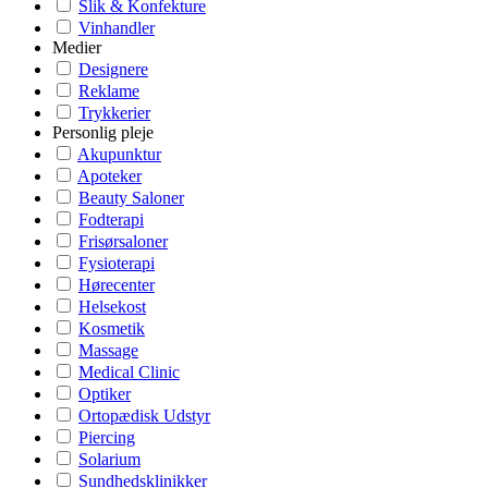
Slik & Konfekture
Vinhandler
Medier
Designere
Reklame
Trykkerier
Personlig pleje
Akupunktur
Apoteker
Beauty Saloner
Fodterapi
Frisørsaloner
Fysioterapi
Hørecenter
Helsekost
Kosmetik
Massage
Medical Clinic
Optiker
Ortopædisk Udstyr
Piercing
Solarium
Sundhedsklinikker