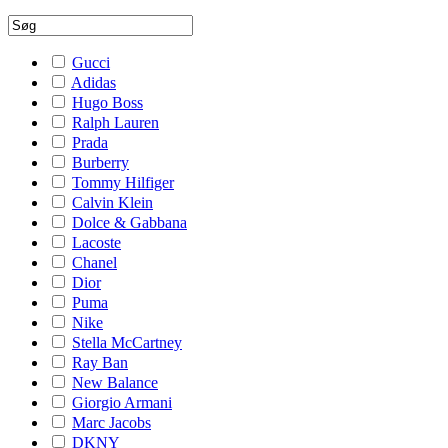
Gucci
Adidas
Hugo Boss
Ralph Lauren
Prada
Burberry
Tommy Hilfiger
Calvin Klein
Dolce & Gabbana
Lacoste
Chanel
Dior
Puma
Nike
Stella McCartney
Ray Ban
New Balance
Giorgio Armani
Marc Jacobs
DKNY