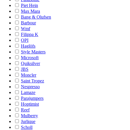
Piet Hein
Max Mara
Bang & Olufsen
Barbour
Wmf
Filippa K
OPI
Haglöfs
Style Masters
Microsoft
Quiksilver
JBS
Moncler
Saint Tropez
Nespresso
Lamaze
Parajumpers
Hoptimist
Reef
Mulberry
Jurlique
Scholl