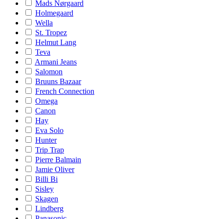
Mads Nørgaard
Holmegaard
Wella
St. Tropez
Helmut Lang
Teva
Armani Jeans
Salomon
Bruuns Bazaar
French Connection
Omega
Canon
Hay
Eva Solo
Hunter
Trip Trap
Pierre Balmain
Jamie Oliver
Billi Bi
Sisley
Skagen
Lindberg
Panasonic