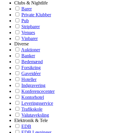
Clubs & Nightlife
Barer
Private Klubber
Pub
Stripbarer
Venues
Vinbarer
Diverse
Auktioner
Banker
Bedemænd
Forsikring
Gaveidéer
Hoteller
Indgravering
Konferencecenter
Kontorhotel
Leveringsservice
Trafikskole
Valutaveksling
Elektronik & Tele
EDB
EDB Løsninger