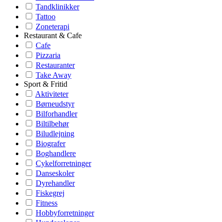
Tandklinikker
Tattoo
Zoneterapi
Restaurant & Cafe
Cafe
Pizzaria
Restauranter
Take Away
Sport & Fritid
Aktiviteter
Børneudstyr
Bilforhandler
Biltilbehør
Biludlejning
Biografer
Boghandlere
Cykelforretninger
Danseskoler
Dyrehandler
Fiskegrej
Fitness
Hobbyforretninger