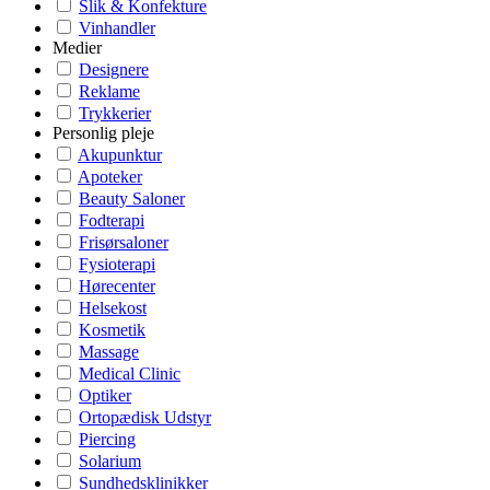
Slik & Konfekture
Vinhandler
Medier
Designere
Reklame
Trykkerier
Personlig pleje
Akupunktur
Apoteker
Beauty Saloner
Fodterapi
Frisørsaloner
Fysioterapi
Hørecenter
Helsekost
Kosmetik
Massage
Medical Clinic
Optiker
Ortopædisk Udstyr
Piercing
Solarium
Sundhedsklinikker