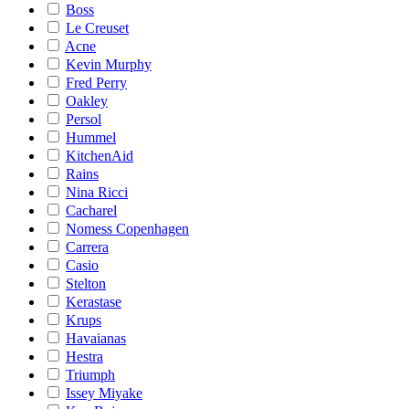
Boss
Le Creuset
Acne
Kevin Murphy
Fred Perry
Oakley
Persol
Hummel
KitchenAid
Rains
Nina Ricci
Cacharel
Nomess Copenhagen
Carrera
Casio
Stelton
Kerastase
Krups
Havaianas
Hestra
Triumph
Issey Miyake