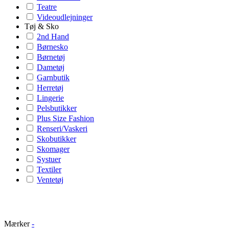
Teatre
Videoudlejninger
Tøj & Sko
2nd Hand
Børnesko
Børnetøj
Dametøj
Garnbutik
Herretøj
Lingerie
Pelsbutikker
Plus Size Fashion
Renseri/Vaskeri
Skobutikker
Skomager
Systuer
Textiler
Ventetøj
Mærker
-