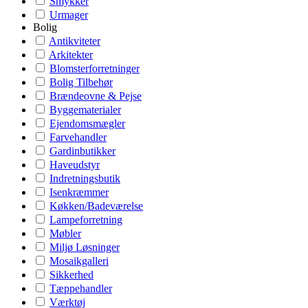
Smykker
Urmager
Bolig
Antikviteter
Arkitekter
Blomsterforretninger
Bolig Tilbehør
Brændeovne & Pejse
Byggematerialer
Ejendomsmægler
Farvehandler
Gardinbutikker
Haveudstyr
Indretningsbutik
Isenkræmmer
Køkken/Badeværelse
Lampeforretning
Møbler
Miljø Løsninger
Mosaikgalleri
Sikkerhed
Tæppehandler
Værktøj