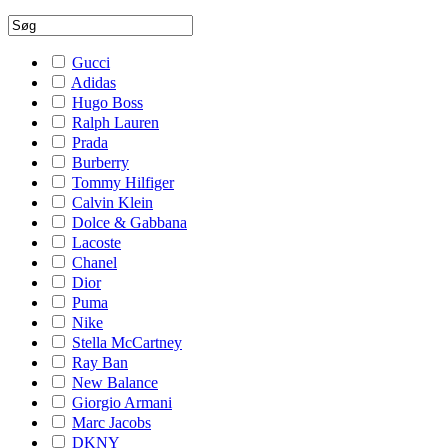
Gucci
Adidas
Hugo Boss
Ralph Lauren
Prada
Burberry
Tommy Hilfiger
Calvin Klein
Dolce & Gabbana
Lacoste
Chanel
Dior
Puma
Nike
Stella McCartney
Ray Ban
New Balance
Giorgio Armani
Marc Jacobs
DKNY