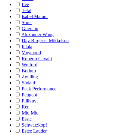
Lee
Tefal
Isabel Marant
Sorel
Guerlain
Alexander Wang
Day Birger et Mikkelsen
Iittala
Vagabond
Roberto Cavalli
Wolford
Bodum
Zwilling
Södahl
Peak Performance
Peugeot
Pillivuyt
Ren
Miu Miu
Essie
Schwarzkopf
Estée Lauder