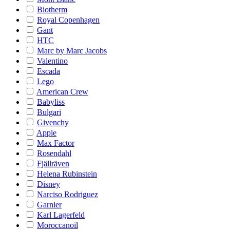
Biotherm
Royal Copenhagen
Gant
HTC
Marc by Marc Jacobs
Valentino
Escada
Lego
American Crew
Babyliss
Bulgari
Givenchy
Apple
Max Factor
Rosendahl
Fjällräven
Helena Rubinstein
Disney
Narciso Rodriguez
Garnier
Karl Lagerfeld
Moroccanoil