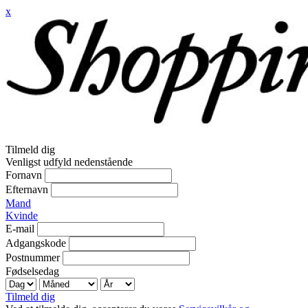
x
Tilmeld dig
Venligst udfyld nedenstående
Fornavn
Efternavn
Mand
Kvinde
E-mail
Adgangskode
Postnummer
Fødselsedag
Tilmeld dig