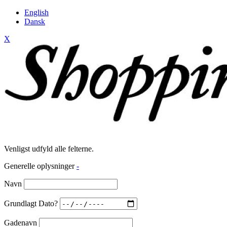
English
Dansk
X
Venligst udfyld alle felterne.
Generelle oplysninger
-
Navn
Grundlagt Dato?
Gadenavn