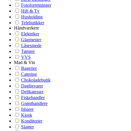
Fotoforretninger
Hifi & Tv
Husholding
Telebutikker
Håndværkere
Elektriker
Glarmester
Låsesmede
Tømrer
VVS
Mad & Vin
Bagerier
Catering
Chokoladebutik
Dagligvarer
Delikatesser
Fiskehandler
Grønthandlere
Isbarer
Kiosk
Konditorier
Slagter