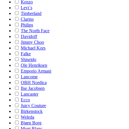
Kenzo
Levi´s
Timberland
Clarins
Philips
The North Face
Davidoff
Jimmy Choo
Michael Kors
Falke
Shiseido
Ole Henriksen
Emporio Armani
Lancome
OBH Nordica
Ilse Jacobsen
Lancaster
Ecco
Juicy Couture
Birkenstock
Weleda
Bjørn Borg
Mont Blanc