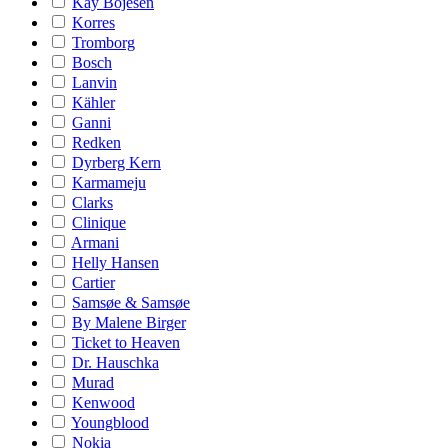
Kay Bojesen
Korres
Tromborg
Bosch
Lanvin
Kähler
Ganni
Redken
Dyrberg Kern
Karmameju
Clarks
Clinique
Armani
Helly Hansen
Cartier
Samsøe & Samsøe
By Malene Birger
Ticket to Heaven
Dr. Hauschka
Murad
Kenwood
Youngblood
Nokia