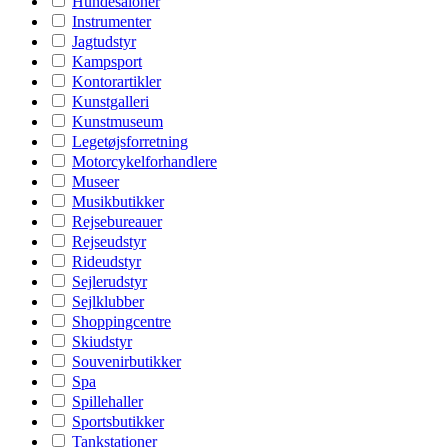
Hundesaloner
Instrumenter
Jagtudstyr
Kampsport
Kontorartikler
Kunstgalleri
Kunstmuseum
Legetøjsforretning
Motorcykelforhandlere
Museer
Musikbutikker
Rejsebureauer
Rejseudstyr
Rideudstyr
Sejlerudstyr
Sejlklubber
Shoppingcentre
Skiudstyr
Souvenirbutikker
Spa
Spillehaller
Sportsbutikker
Tankstationer