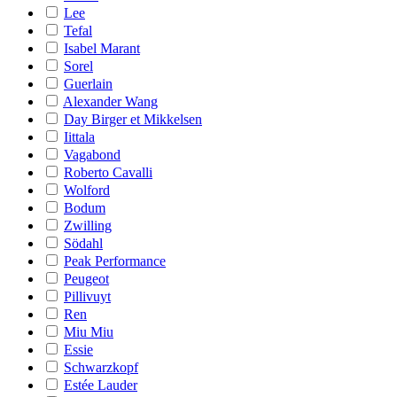
Lee
Tefal
Isabel Marant
Sorel
Guerlain
Alexander Wang
Day Birger et Mikkelsen
Iittala
Vagabond
Roberto Cavalli
Wolford
Bodum
Zwilling
Södahl
Peak Performance
Peugeot
Pillivuyt
Ren
Miu Miu
Essie
Schwarzkopf
Estée Lauder