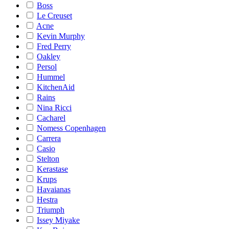
Boss
Le Creuset
Acne
Kevin Murphy
Fred Perry
Oakley
Persol
Hummel
KitchenAid
Rains
Nina Ricci
Cacharel
Nomess Copenhagen
Carrera
Casio
Stelton
Kerastase
Krups
Havaianas
Hestra
Triumph
Issey Miyake