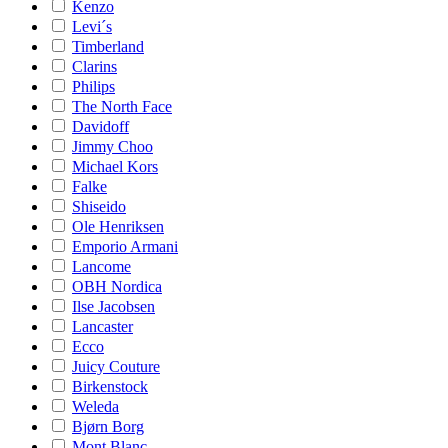
Kenzo
Levi´s
Timberland
Clarins
Philips
The North Face
Davidoff
Jimmy Choo
Michael Kors
Falke
Shiseido
Ole Henriksen
Emporio Armani
Lancome
OBH Nordica
Ilse Jacobsen
Lancaster
Ecco
Juicy Couture
Birkenstock
Weleda
Bjørn Borg
Mont Blanc