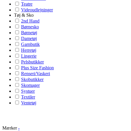
Teatre
Videoudlejninger
Tøj & Sko
2nd Hand
Børnesko
Børnetøj
Dametøj
Garnbutik
Herretøj
Lingerie
Pelsbutikker
Plus Size Fashion
Renseri/Vaskeri
Skobutikker
Skomager
Systuer
Textiler
Ventetøj
Mærker
-