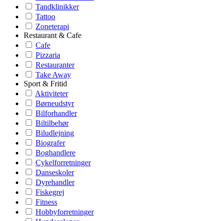
Tandklinikker
Tattoo
Zoneterapi
Restaurant & Cafe
Cafe
Pizzaria
Restauranter
Take Away
Sport & Fritid
Aktiviteter
Børneudstyr
Bilforhandler
Biltilbehør
Biludlejning
Biografer
Boghandlere
Cykelforretninger
Danseskoler
Dyrehandler
Fiskegrej
Fitness
Hobbyforretninger