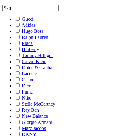
Gucci
Adidas
Hugo Boss
Ralph Lauren
Prada
Burberry
Tommy Hilfiger
Calvin Klein
Dolce & Gabbana
Lacoste
Chanel
Dior
Puma
Nike
Stella McCartney
Ray Ban
New Balance
Giorgio Armani
Marc Jacobs
DKNY