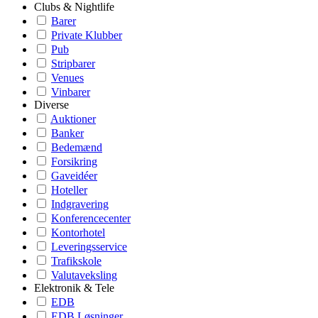
Clubs & Nightlife
Barer
Private Klubber
Pub
Stripbarer
Venues
Vinbarer
Diverse
Auktioner
Banker
Bedemænd
Forsikring
Gaveidéer
Hoteller
Indgravering
Konferencecenter
Kontorhotel
Leveringsservice
Trafikskole
Valutaveksling
Elektronik & Tele
EDB
EDB Løsninger