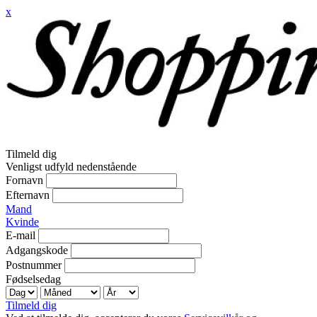
x
Tilmeld dig
Venligst udfyld nedenstående
Fornavn
Efternavn
Mand
Kvinde
E-mail
Adgangskode
Postnummer
Fødselsedag
Tilmeld dig