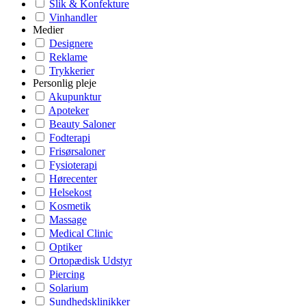
Slik & Konfekture
Vinhandler
Medier
Designere
Reklame
Trykkerier
Personlig pleje
Akupunktur
Apoteker
Beauty Saloner
Fodterapi
Frisørsaloner
Fysioterapi
Hørecenter
Helsekost
Kosmetik
Massage
Medical Clinic
Optiker
Ortopædisk Udstyr
Piercing
Solarium
Sundhedsklinikker