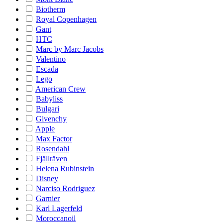
Biotherm
Royal Copenhagen
Gant
HTC
Marc by Marc Jacobs
Valentino
Escada
Lego
American Crew
Babyliss
Bulgari
Givenchy
Apple
Max Factor
Rosendahl
Fjällräven
Helena Rubinstein
Disney
Narciso Rodriguez
Garnier
Karl Lagerfeld
Moroccanoil