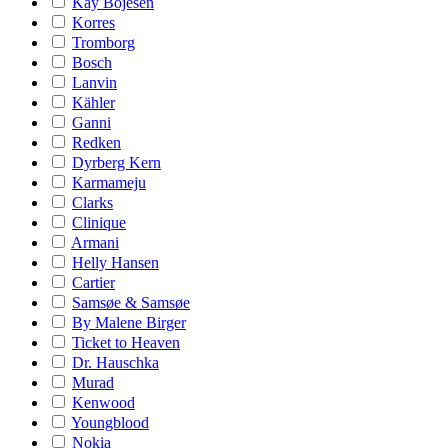
Kay Bojesen
Korres
Tromborg
Bosch
Lanvin
Kähler
Ganni
Redken
Dyrberg Kern
Karmameju
Clarks
Clinique
Armani
Helly Hansen
Cartier
Samsøe & Samsøe
By Malene Birger
Ticket to Heaven
Dr. Hauschka
Murad
Kenwood
Youngblood
Nokia