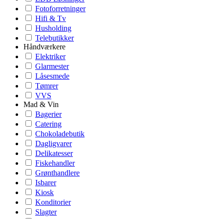
Fotoforretninger
Hifi & Tv
Husholding
Telebutikker
Håndværkere
Elektriker
Glarmester
Låsesmede
Tømrer
VVS
Mad & Vin
Bagerier
Catering
Chokoladebutik
Dagligvarer
Delikatesser
Fiskehandler
Grønthandlere
Isbarer
Kiosk
Konditorier
Slagter