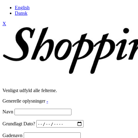
English
Dansk
X
Venligst udfyld alle felterne.
Generelle oplysninger
-
Navn
Grundlagt Dato?
Gadenavn