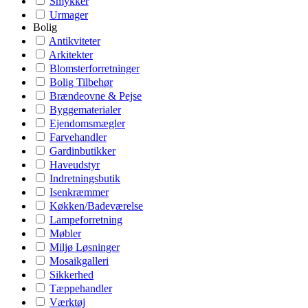
Smykker
Urmager
Bolig
Antikviteter
Arkitekter
Blomsterforretninger
Bolig Tilbehør
Brændeovne & Pejse
Byggematerialer
Ejendomsmægler
Farvehandler
Gardinbutikker
Haveudstyr
Indretningsbutik
Isenkræmmer
Køkken/Badeværelse
Lampeforretning
Møbler
Miljø Løsninger
Mosaikgalleri
Sikkerhed
Tæppehandler
Værktøj