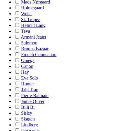
Mads Nørgaard
Holmegaard
Wella
St. Tropez
Helmut Lang
Teva
Armani Jeans
Salomon
Bruuns Bazaar
French Connection
Omega
Canon
Hay
Eva Solo
Hunter
Trip Trap
Pierre Balmain
Jamie Oliver
Billi Bi
Sisley
Skagen
Lindberg
Panasonic