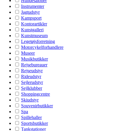
Hundesaloner
Instrumenter
Jagtudstyr
Kampsport
Kontorartikler
Kunstgalleri
Kunstmuseum
Legetøjsforretning
Motorcykelforhandlere
Museer
Musikbutikker
Rejsebureauer
Rejseudstyr
Rideudstyr
Sejlerudstyr
Sejlklubber
Shoppingcentre
Skiudstyr
Souvenirbutikker
Spa
Spillehaller
Sportsbutikker
Tankstationer