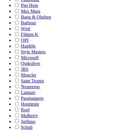
Piet Hein
Max Mara
Bang & Olufsen
Barbour
Wmf
Filippa K
OPI
Haglöfs
Style Masters
Microsoft
Quiksilver
JBS
Moncler
Saint Tropez
Nespresso
Lamaze
Parajumpers
Hoptimist
Reef
Mulberry
Jurlique
Scholl