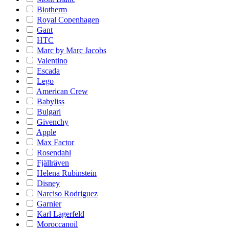
Biotherm
Royal Copenhagen
Gant
HTC
Marc by Marc Jacobs
Valentino
Escada
Lego
American Crew
Babyliss
Bulgari
Givenchy
Apple
Max Factor
Rosendahl
Fjällräven
Helena Rubinstein
Disney
Narciso Rodriguez
Garnier
Karl Lagerfeld
Moroccanoil