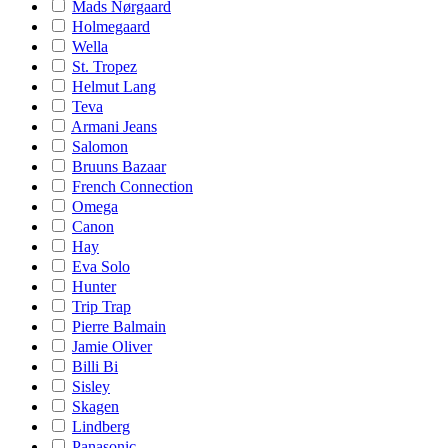
Mads Nørgaard
Holmegaard
Wella
St. Tropez
Helmut Lang
Teva
Armani Jeans
Salomon
Bruuns Bazaar
French Connection
Omega
Canon
Hay
Eva Solo
Hunter
Trip Trap
Pierre Balmain
Jamie Oliver
Billi Bi
Sisley
Skagen
Lindberg
Panasonic