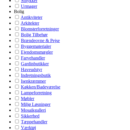
Smykker
Urmager
Bolig
Antikviteter
Arkitekter
Blomsterforretninger
Bolig Tilbehør
Brændeovne & Pejse
Byggematerialer
Ejendomsmægler
Farvehandler
Gardinbutikker
Haveudstyr
Indretningsbutik
Isenkræmmer
Køkken/Badeværelse
Lampeforretning
Møbler
Miljø Løsninger
Mosaikgalleri
Sikkerhed
Tæppehandler
Værktøj