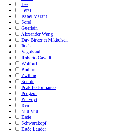
Lee
Tefal
Isabel Marant
Sorel
Guerlain
Alexander Wang
Day Birger et Mikkelsen
Iittala
Vagabond
Roberto Cavalli
Wolford
Bodum
Zwilling
Södahl
Peak Performance
Peugeot
Pillivuyt
Ren
Miu Miu
Essie
Schwarzkopf
Estée Lauder