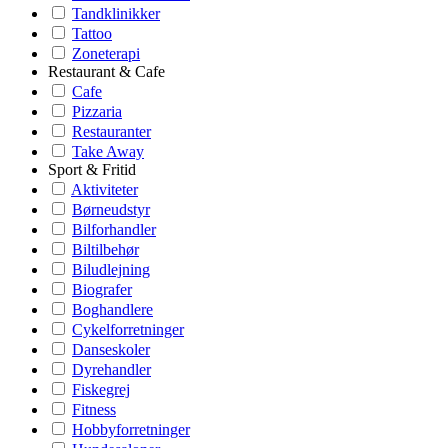
Tandklinikker
Tattoo
Zoneterapi
Restaurant & Cafe
Cafe
Pizzaria
Restauranter
Take Away
Sport & Fritid
Aktiviteter
Børneudstyr
Bilforhandler
Biltilbehør
Biludlejning
Biografer
Boghandlere
Cykelforretninger
Danseskoler
Dyrehandler
Fiskegrej
Fitness
Hobbyforretninger