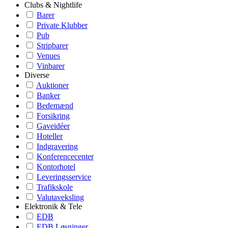
Clubs & Nightlife
Barer
Private Klubber
Pub
Stripbarer
Venues
Vinbarer
Diverse
Auktioner
Banker
Bedemænd
Forsikring
Gaveidéer
Hoteller
Indgravering
Konferencecenter
Kontorhotel
Leveringsservice
Trafikskole
Valutaveksling
Elektronik & Tele
EDB
EDB Løsninger