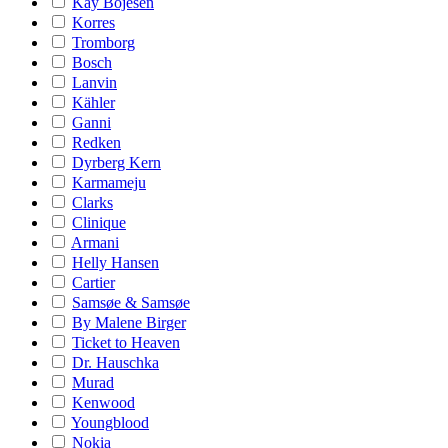
Kay Bojesen
Korres
Tromborg
Bosch
Lanvin
Kähler
Ganni
Redken
Dyrberg Kern
Karmameju
Clarks
Clinique
Armani
Helly Hansen
Cartier
Samsøe & Samsøe
By Malene Birger
Ticket to Heaven
Dr. Hauschka
Murad
Kenwood
Youngblood
Nokia