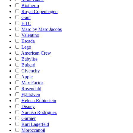
Biotherm
Royal Copenhagen
Gant
HTC
Marc by Marc Jacobs
Valentino
Escada
Lego
American Crew
Babyliss
Bulgari
Givenchy
Apple
Max Factor
Rosendahl
Fjällräven
Helena Rubinstein
Disney
Narciso Rodriguez
Garnier
Karl Lagerfeld
Moroccanoil