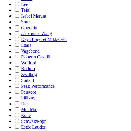
Lee
Tefal
Isabel Marant
Sorel
Guerlain
Alexander Wang
Day Birger et Mikkelsen
Iittala
Vagabond
Roberto Cavalli
Wolford
Bodum
Zwilling
Södahl
Peak Performance
Peugeot
Pillivuyt
Ren
Miu Miu
Essie
Schwarzkopf
Estée Lauder