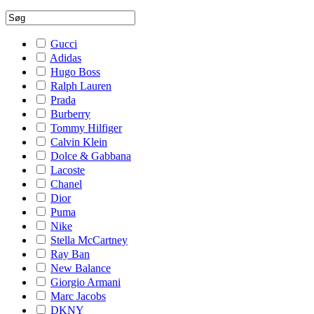
Gucci
Adidas
Hugo Boss
Ralph Lauren
Prada
Burberry
Tommy Hilfiger
Calvin Klein
Dolce & Gabbana
Lacoste
Chanel
Dior
Puma
Nike
Stella McCartney
Ray Ban
New Balance
Giorgio Armani
Marc Jacobs
DKNY