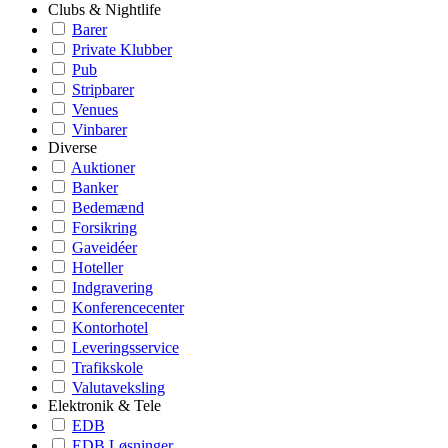
Clubs & Nightlife
Barer
Private Klubber
Pub
Stripbarer
Venues
Vinbarer
Diverse
Auktioner
Banker
Bedemænd
Forsikring
Gaveidéer
Hoteller
Indgravering
Konferencecenter
Kontorhotel
Leveringsservice
Trafikskole
Valutaveksling
Elektronik & Tele
EDB
EDB Løsninger