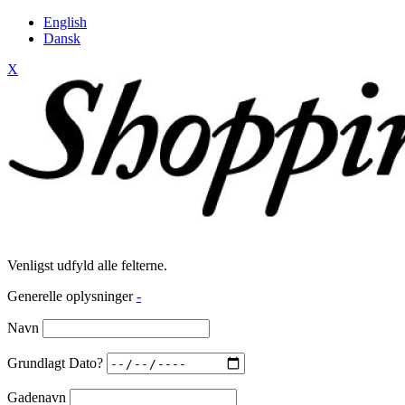
English
Dansk
X
Venligst udfyld alle felterne.
Generelle oplysninger
-
Navn
Grundlagt Dato?
Gadenavn