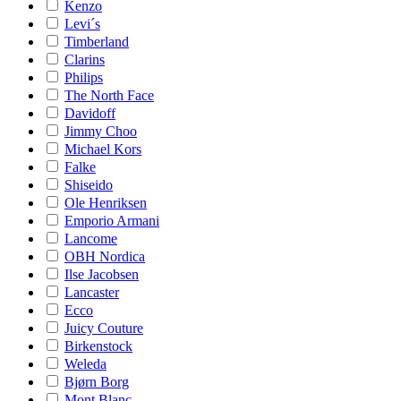
Kenzo
Levi´s
Timberland
Clarins
Philips
The North Face
Davidoff
Jimmy Choo
Michael Kors
Falke
Shiseido
Ole Henriksen
Emporio Armani
Lancome
OBH Nordica
Ilse Jacobsen
Lancaster
Ecco
Juicy Couture
Birkenstock
Weleda
Bjørn Borg
Mont Blanc