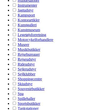
Hundesaloner
Instrumenter
Jagtudstyr
Kampsport
Kontorartikler
Kunstgalleri
Kunstmuseum
Legetøjsforretning
Motorcykelforhandlere
Museer
Musikbutikker
Rejsebureauer
Rejseudstyr
Rideudstyr
Sejlerudstyr
Sejlklubber
Shoppingcentre
Skiudstyr
Souvenirbutikker
Spa
Spillehaller
Sportsbutikker
Tankstationer