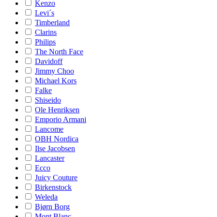
Kenzo
Levi´s
Timberland
Clarins
Philips
The North Face
Davidoff
Jimmy Choo
Michael Kors
Falke
Shiseido
Ole Henriksen
Emporio Armani
Lancome
OBH Nordica
Ilse Jacobsen
Lancaster
Ecco
Juicy Couture
Birkenstock
Weleda
Bjørn Borg
Mont Blanc