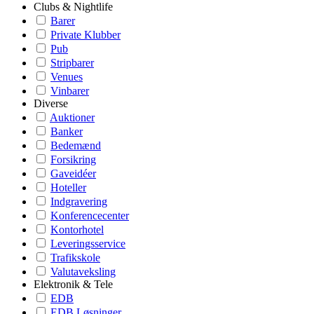
Clubs & Nightlife
Barer
Private Klubber
Pub
Stripbarer
Venues
Vinbarer
Diverse
Auktioner
Banker
Bedemænd
Forsikring
Gaveidéer
Hoteller
Indgravering
Konferencecenter
Kontorhotel
Leveringsservice
Trafikskole
Valutaveksling
Elektronik & Tele
EDB
EDB Løsninger