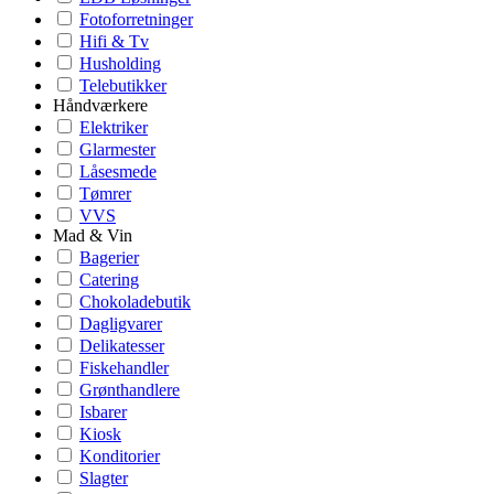
Fotoforretninger
Hifi & Tv
Husholding
Telebutikker
Håndværkere
Elektriker
Glarmester
Låsesmede
Tømrer
VVS
Mad & Vin
Bagerier
Catering
Chokoladebutik
Dagligvarer
Delikatesser
Fiskehandler
Grønthandlere
Isbarer
Kiosk
Konditorier
Slagter