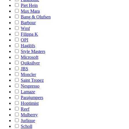
Piet Hein
Max Mara
Bang & Olufsen
Barbour
Wmf
Filippa K
OPI
Haglöfs
Style Masters
Microsoft
Quiksilver
JBS
Moncler
Saint Tropez
Nespresso
Lamaze
Parajumpers
Hoptimist
Reef
Mulberry
Jurlique
Scholl