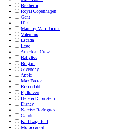
Biotherm
Royal Copenhagen
Gant
HTC
Marc by Marc Jacobs
Valentino
Escada
Lego
American Crew
Babyliss
Bulgari
Givenchy
Apple
Max Factor
Rosendahl
Fjällräven
Helena Rubinstein
Disney
Narciso Rodriguez
Garnier
Karl Lagerfeld
Moroccanoil