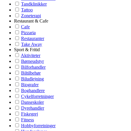
Tandklinikker
Tattoo
Zoneterapi
Restaurant & Cafe
Cafe
Pizzaria
Restauranter
Take Away
Sport & Fritid
Aktiviteter
Børneudstyr
Bilforhandler
Biltilbehør
Biludlejning
Biografer
Boghandlere
Cykelforretninger
Danseskoler
Dyrehandler
Fiskegrej
Fitness
Hobbyforretninger