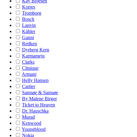
Kay Bojesen
Korres
Tromborg
Bosch
Lanvin
Kähler
Ganni
Redken
Dyrberg Kern
Karmameju
Clarks
Clinique
Armani
Helly Hansen
Cartier
Samsøe & Samsøe
By Malene Birger
Ticket to Heaven
Dr. Hauschka
Murad
Kenwood
Youngblood
Nokia