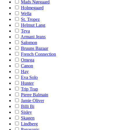
Mads Nørgaard
Holmegaard
Wella
St. Tropez
Helmut Lang
Teva
Armani Jeans
Salomon
Bruuns Bazaar
French Connection
Omega
Canon
Hay
Eva Solo
Hunter
Trip Trap
Pierre Balmain
Jamie Oliver
Billi Bi
Sisley
Skagen
Lindberg
Panasonic