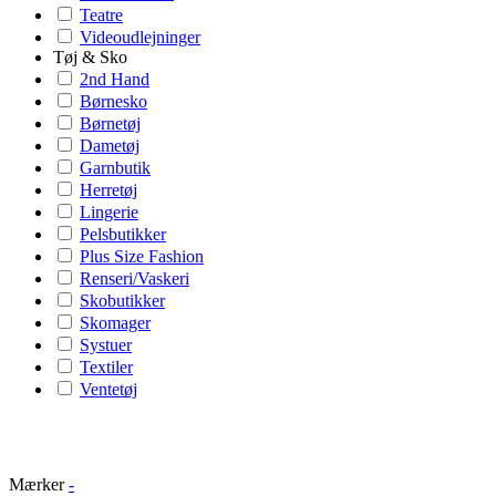
Teatre
Videoudlejninger
Tøj & Sko
2nd Hand
Børnesko
Børnetøj
Dametøj
Garnbutik
Herretøj
Lingerie
Pelsbutikker
Plus Size Fashion
Renseri/Vaskeri
Skobutikker
Skomager
Systuer
Textiler
Ventetøj
Mærker
-