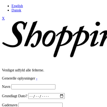
English
Dansk
X
Venligst udfyld alle felterne.
Generelle oplysninger
-
Navn
Grundlagt Dato?
Gadenavn