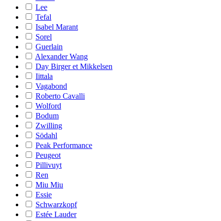
Lee
Tefal
Isabel Marant
Sorel
Guerlain
Alexander Wang
Day Birger et Mikkelsen
Iittala
Vagabond
Roberto Cavalli
Wolford
Bodum
Zwilling
Södahl
Peak Performance
Peugeot
Pillivuyt
Ren
Miu Miu
Essie
Schwarzkopf
Estée Lauder