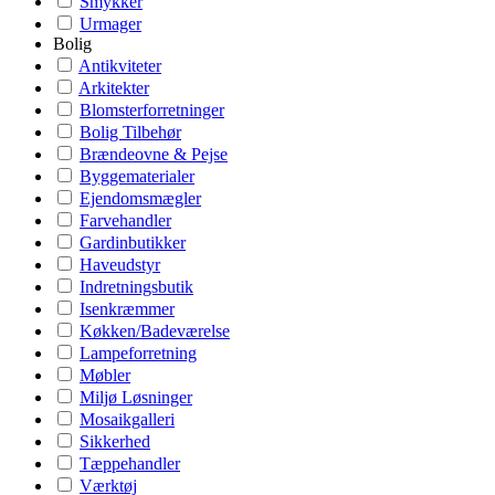
Smykker
Urmager
Bolig
Antikviteter
Arkitekter
Blomsterforretninger
Bolig Tilbehør
Brændeovne & Pejse
Byggematerialer
Ejendomsmægler
Farvehandler
Gardinbutikker
Haveudstyr
Indretningsbutik
Isenkræmmer
Køkken/Badeværelse
Lampeforretning
Møbler
Miljø Løsninger
Mosaikgalleri
Sikkerhed
Tæppehandler
Værktøj