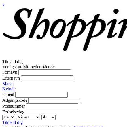
x
Tilmeld dig
Venligst udfyld nedenstående
Fornavn
Efternavn
Mand
Kvinde
E-mail
Adgangskode
Postnummer
Fødselsedag
Tilmeld dig