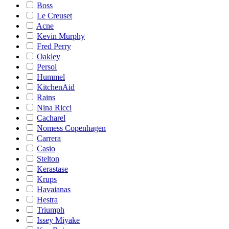
Boss
Le Creuset
Acne
Kevin Murphy
Fred Perry
Oakley
Persol
Hummel
KitchenAid
Rains
Nina Ricci
Cacharel
Nomess Copenhagen
Carrera
Casio
Stelton
Kerastase
Krups
Havaianas
Hestra
Triumph
Issey Miyake