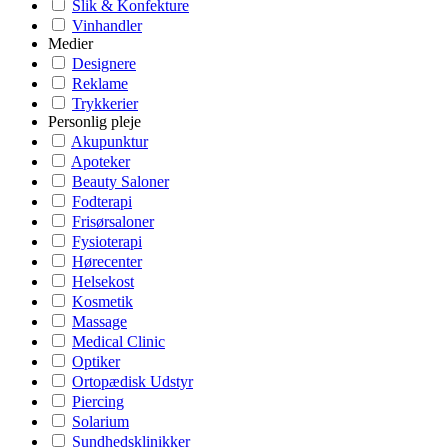
Slik & Konfekture
Vinhandler
Medier
Designere
Reklame
Trykkerier
Personlig pleje
Akupunktur
Apoteker
Beauty Saloner
Fodterapi
Frisørsaloner
Fysioterapi
Hørecenter
Helsekost
Kosmetik
Massage
Medical Clinic
Optiker
Ortopædisk Udstyr
Piercing
Solarium
Sundhedsklinikker