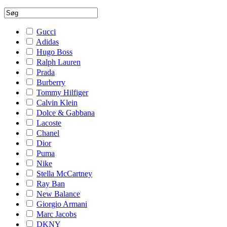
Gucci
Adidas
Hugo Boss
Ralph Lauren
Prada
Burberry
Tommy Hilfiger
Calvin Klein
Dolce & Gabbana
Lacoste
Chanel
Dior
Puma
Nike
Stella McCartney
Ray Ban
New Balance
Giorgio Armani
Marc Jacobs
DKNY