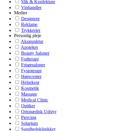
Slik & Konfekture
Vinhandler
Medier
Designere
Reklame
Trykkerier
Personlig pleje
Akupunktur
Apoteker
Beauty Saloner
Fodterapi
Frisørsaloner
Fysioterapi
Hørecenter
Helsekost
Kosmetik
Massage
Medical Clinic
Optiker
Ortopædisk Udstyr
Piercing
Solarium
Sundhedsklinikker