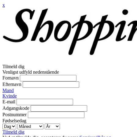
x
Tilmeld dig
Venligst udfyld nedenstående
Fornavn
Efternavn
Mand
Kvinde
E-mail
Adgangskode
Postnummer
Fødselsedag
Tilmeld dig