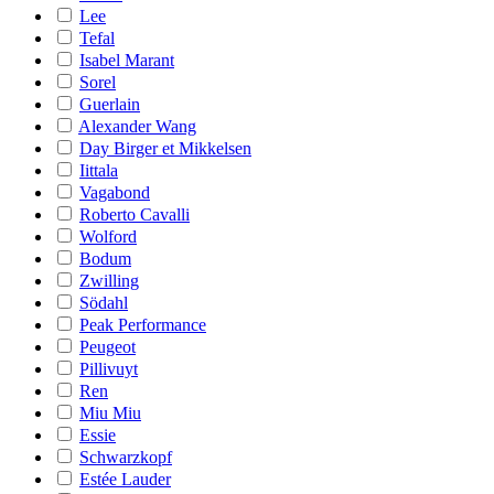
Lee
Tefal
Isabel Marant
Sorel
Guerlain
Alexander Wang
Day Birger et Mikkelsen
Iittala
Vagabond
Roberto Cavalli
Wolford
Bodum
Zwilling
Södahl
Peak Performance
Peugeot
Pillivuyt
Ren
Miu Miu
Essie
Schwarzkopf
Estée Lauder