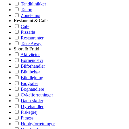
Tandklinikker
Tattoo
Zoneterapi
Restaurant & Cafe
Cafe
Pizzaria
Restauranter
Take Away
Sport & Fritid
Aktiviteter
Børneudstyr
Bilforhandler
Biltilbehør
Biludlejning
Biografer
Boghandlere
Cykelforretninger
Danseskoler
Dyrehandler
Fiskegrej
Fitness
Hobbyforretninger