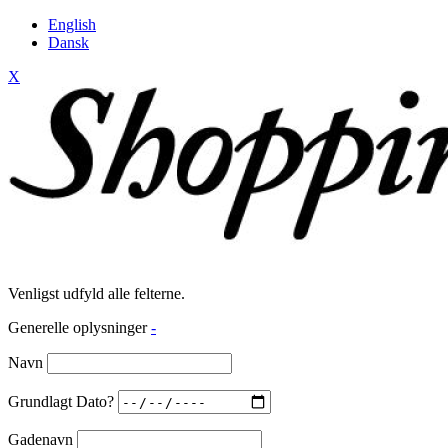
English
Dansk
X
Venligst udfyld alle felterne.
Generelle oplysninger
-
Navn
Grundlagt Dato?
Gadenavn