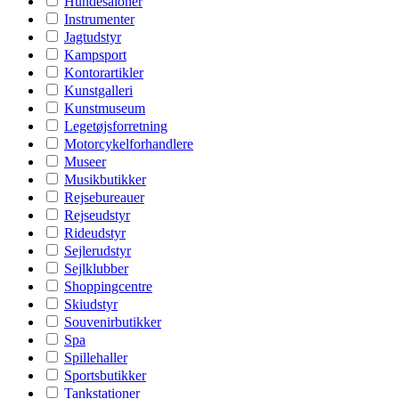
Hundesaloner
Instrumenter
Jagtudstyr
Kampsport
Kontorartikler
Kunstgalleri
Kunstmuseum
Legetøjsforretning
Motorcykelforhandlere
Museer
Musikbutikker
Rejsebureauer
Rejseudstyr
Rideudstyr
Sejlerudstyr
Sejlklubber
Shoppingcentre
Skiudstyr
Souvenirbutikker
Spa
Spillehaller
Sportsbutikker
Tankstationer