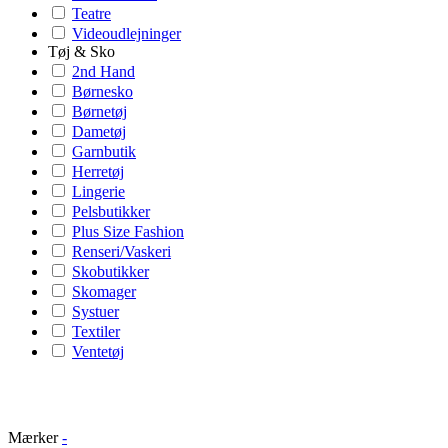
Teatre
Videoudlejninger
Tøj & Sko
2nd Hand
Børnesko
Børnetøj
Dametøj
Garnbutik
Herretøj
Lingerie
Pelsbutikker
Plus Size Fashion
Renseri/Vaskeri
Skobutikker
Skomager
Systuer
Textiler
Ventetøj
Mærker
-