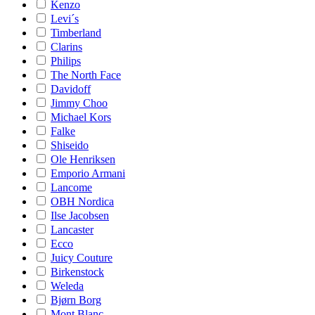
Kenzo
Levi´s
Timberland
Clarins
Philips
The North Face
Davidoff
Jimmy Choo
Michael Kors
Falke
Shiseido
Ole Henriksen
Emporio Armani
Lancome
OBH Nordica
Ilse Jacobsen
Lancaster
Ecco
Juicy Couture
Birkenstock
Weleda
Bjørn Borg
Mont Blanc