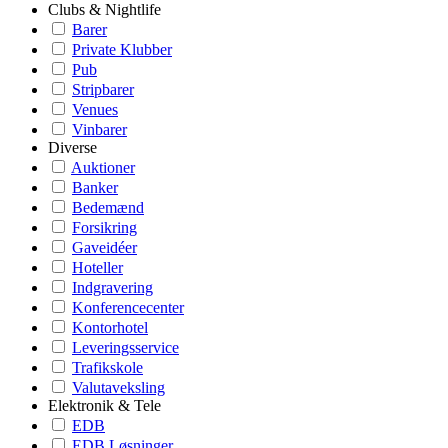
Clubs & Nightlife
Barer
Private Klubber
Pub
Stripbarer
Venues
Vinbarer
Diverse
Auktioner
Banker
Bedemænd
Forsikring
Gaveidéer
Hoteller
Indgravering
Konferencecenter
Kontorhotel
Leveringsservice
Trafikskole
Valutaveksling
Elektronik & Tele
EDB
EDB Løsninger