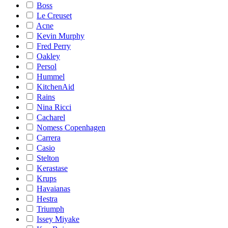
Boss
Le Creuset
Acne
Kevin Murphy
Fred Perry
Oakley
Persol
Hummel
KitchenAid
Rains
Nina Ricci
Cacharel
Nomess Copenhagen
Carrera
Casio
Stelton
Kerastase
Krups
Havaianas
Hestra
Triumph
Issey Miyake