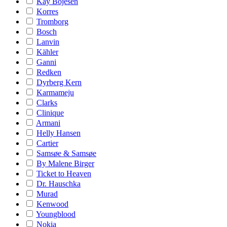
Kay Bojesen
Korres
Tromborg
Bosch
Lanvin
Kähler
Ganni
Redken
Dyrberg Kern
Karmameju
Clarks
Clinique
Armani
Helly Hansen
Cartier
Samsøe & Samsøe
By Malene Birger
Ticket to Heaven
Dr. Hauschka
Murad
Kenwood
Youngblood
Nokia