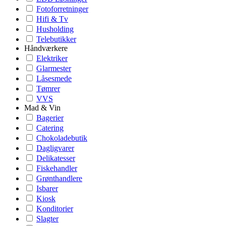
Fotoforretninger
Hifi & Tv
Husholding
Telebutikker
Håndværkere
Elektriker
Glarmester
Låsesmede
Tømrer
VVS
Mad & Vin
Bagerier
Catering
Chokoladebutik
Dagligvarer
Delikatesser
Fiskehandler
Grønthandlere
Isbarer
Kiosk
Konditorier
Slagter