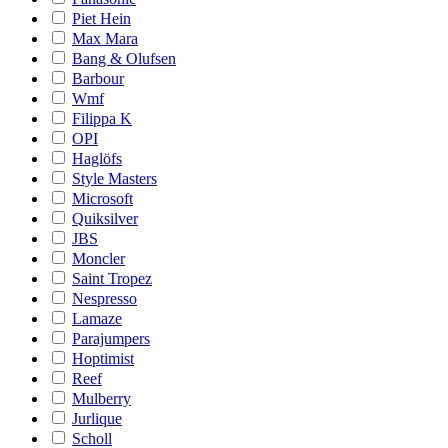
Piet Hein
Max Mara
Bang & Olufsen
Barbour
Wmf
Filippa K
OPI
Haglöfs
Style Masters
Microsoft
Quiksilver
JBS
Moncler
Saint Tropez
Nespresso
Lamaze
Parajumpers
Hoptimist
Reef
Mulberry
Jurlique
Scholl