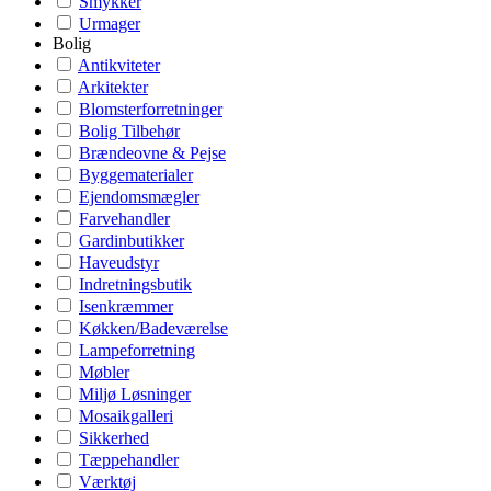
Smykker
Urmager
Bolig
Antikviteter
Arkitekter
Blomsterforretninger
Bolig Tilbehør
Brændeovne & Pejse
Byggematerialer
Ejendomsmægler
Farvehandler
Gardinbutikker
Haveudstyr
Indretningsbutik
Isenkræmmer
Køkken/Badeværelse
Lampeforretning
Møbler
Miljø Løsninger
Mosaikgalleri
Sikkerhed
Tæppehandler
Værktøj