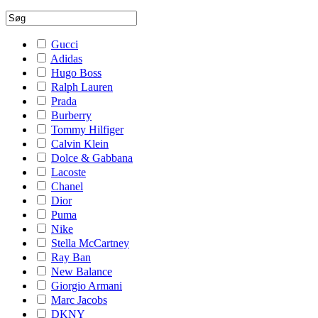
Gucci
Adidas
Hugo Boss
Ralph Lauren
Prada
Burberry
Tommy Hilfiger
Calvin Klein
Dolce & Gabbana
Lacoste
Chanel
Dior
Puma
Nike
Stella McCartney
Ray Ban
New Balance
Giorgio Armani
Marc Jacobs
DKNY