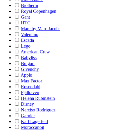
Biotherm
Royal Copenhagen
Gant
HTC
Marc by Marc Jacobs
Valentino
Escada
Lego
American Crew
Babyliss
Bulgari
Givenchy
Apple
Max Factor
Rosendahl
Fjällräven
Helena Rubinstein
Disney
Narciso Rodriguez
Garnier
Karl Lagerfeld
Moroccanoil