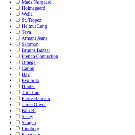
Mads Nørgaard
Holmegaard
Wella
St. Tropez
Helmut Lang
Teva
Armani Jeans
Salomon
Bruuns Bazaar
French Connection
Omega
Canon
Hay
Eva Solo
Hunter
Trip Trap
Pierre Balmain
Jamie Oliver
Billi Bi
Sisley
Skagen
Lindberg
Panasonic