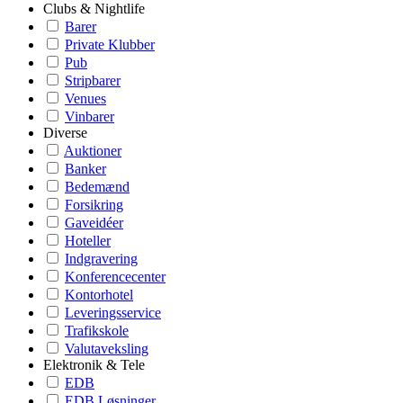
Clubs & Nightlife
Barer
Private Klubber
Pub
Stripbarer
Venues
Vinbarer
Diverse
Auktioner
Banker
Bedemænd
Forsikring
Gaveidéer
Hoteller
Indgravering
Konferencecenter
Kontorhotel
Leveringsservice
Trafikskole
Valutaveksling
Elektronik & Tele
EDB
EDB Løsninger