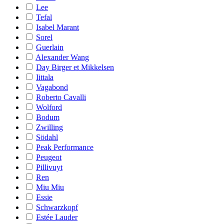
Lee
Tefal
Isabel Marant
Sorel
Guerlain
Alexander Wang
Day Birger et Mikkelsen
Iittala
Vagabond
Roberto Cavalli
Wolford
Bodum
Zwilling
Södahl
Peak Performance
Peugeot
Pillivuyt
Ren
Miu Miu
Essie
Schwarzkopf
Estée Lauder