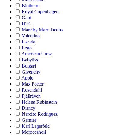
Biotherm
Royal Copenhagen
Gant
HTC
Marc by Marc Jacobs
Valentino
Escada
Lego
American Crew
Babyliss
Bulgari
Givenchy
Apple
Max Factor
Rosendahl
Fjällräven
Helena Rubinstein
Disney
Narciso Rodriguez
Garnier
Karl Lagerfeld
Moroccanoil