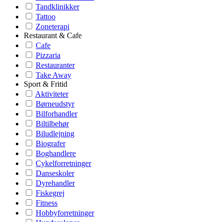
Tandklinikker
Tattoo
Zoneterapi
Restaurant & Cafe
Cafe
Pizzaria
Restauranter
Take Away
Sport & Fritid
Aktiviteter
Børneudstyr
Bilforhandler
Biltilbehør
Biludlejning
Biografer
Boghandlere
Cykelforretninger
Danseskoler
Dyrehandler
Fiskegrej
Fitness
Hobbyforretninger