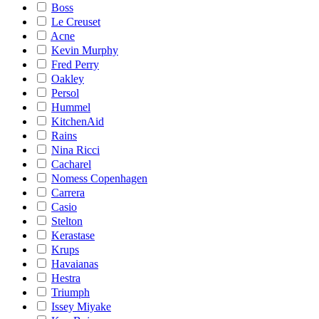
Boss
Le Creuset
Acne
Kevin Murphy
Fred Perry
Oakley
Persol
Hummel
KitchenAid
Rains
Nina Ricci
Cacharel
Nomess Copenhagen
Carrera
Casio
Stelton
Kerastase
Krups
Havaianas
Hestra
Triumph
Issey Miyake