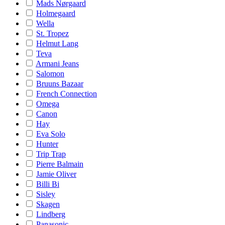
Mads Nørgaard
Holmegaard
Wella
St. Tropez
Helmut Lang
Teva
Armani Jeans
Salomon
Bruuns Bazaar
French Connection
Omega
Canon
Hay
Eva Solo
Hunter
Trip Trap
Pierre Balmain
Jamie Oliver
Billi Bi
Sisley
Skagen
Lindberg
Panasonic