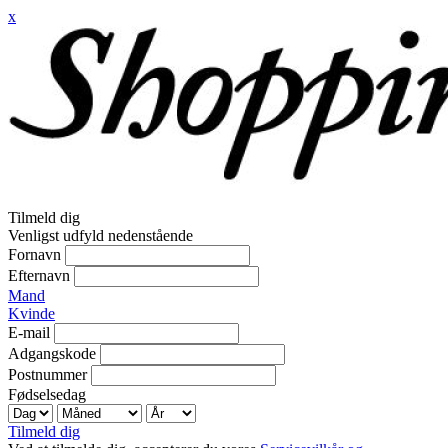
x
Tilmeld dig
Venligst udfyld nedenstående
Fornavn
Efternavn
Mand
Kvinde
E-mail
Adgangskode
Postnummer
Fødselsedag
Tilmeld dig