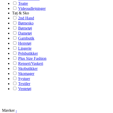
Teatre
Videoudlejninger
Tøj & Sko
2nd Hand
Børnesko
Børnetøj
Dametøj
Garnbutik
Herretøj
Lingerie
Pelsbutikker
Plus Size Fashion
Renseri/Vaskeri
Skobutikker
Skomager
Systuer
Textiler
Ventetøj
Mærker
-