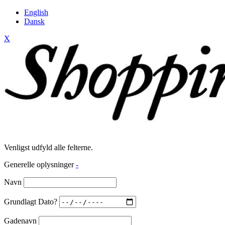
English
Dansk
X
Venligst udfyld alle felterne.
Generelle oplysninger
-
Navn
Grundlagt Dato?
Gadenavn