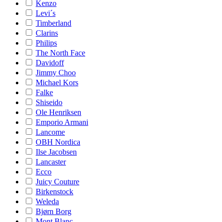
Kenzo
Levi´s
Timberland
Clarins
Philips
The North Face
Davidoff
Jimmy Choo
Michael Kors
Falke
Shiseido
Ole Henriksen
Emporio Armani
Lancome
OBH Nordica
Ilse Jacobsen
Lancaster
Ecco
Juicy Couture
Birkenstock
Weleda
Bjørn Borg
Mont Blanc