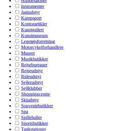
Hundesaloner
Instrumenter
Jagtudstyr
Kampsport
Kontorartikler
Kunstgalleri
Kunstmuseum
Legetøjsforretning
Motorcykelforhandlere
Museer
Musikbutikker
Rejsebureauer
Rejseudstyr
Rideudstyr
Sejlerudstyr
Sejlklubber
Shoppingcentre
Skiudstyr
Souvenirbutikker
Spa
Spillehaller
Sportsbutikker
Tankstationer