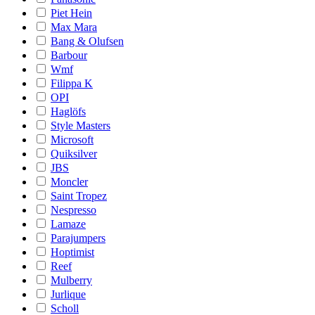
Piet Hein
Max Mara
Bang & Olufsen
Barbour
Wmf
Filippa K
OPI
Haglöfs
Style Masters
Microsoft
Quiksilver
JBS
Moncler
Saint Tropez
Nespresso
Lamaze
Parajumpers
Hoptimist
Reef
Mulberry
Jurlique
Scholl