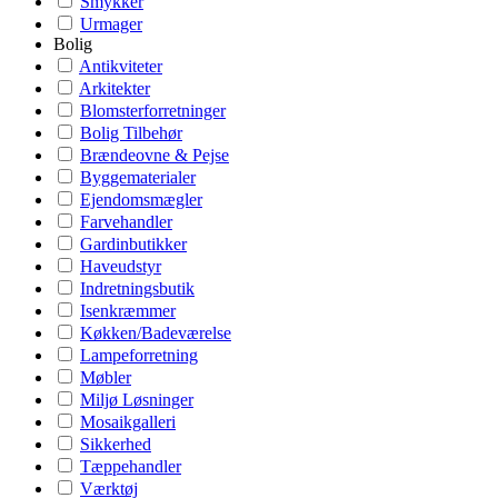
Smykker
Urmager
Bolig
Antikviteter
Arkitekter
Blomsterforretninger
Bolig Tilbehør
Brændeovne & Pejse
Byggematerialer
Ejendomsmægler
Farvehandler
Gardinbutikker
Haveudstyr
Indretningsbutik
Isenkræmmer
Køkken/Badeværelse
Lampeforretning
Møbler
Miljø Løsninger
Mosaikgalleri
Sikkerhed
Tæppehandler
Værktøj