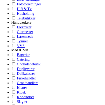
Fotoforretninger
Hifi & Tv
Husholding
Telebutikker
Håndværkere
Elektriker
Glarmester
Låsesmede
Tømrer
VVS
Mad & Vin
Bagerier
Catering
Chokoladebutik
Dagligvarer
Delikatesser
Fiskehandler
Grønthandlere
Isbarer
Kiosk
Konditorier
Slagter