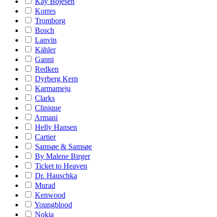
Kay Bojesen
Korres
Tromborg
Bosch
Lanvin
Kähler
Ganni
Redken
Dyrberg Kern
Karmameju
Clarks
Clinique
Armani
Helly Hansen
Cartier
Samsøe & Samsøe
By Malene Birger
Ticket to Heaven
Dr. Hauschka
Murad
Kenwood
Youngblood
Nokia