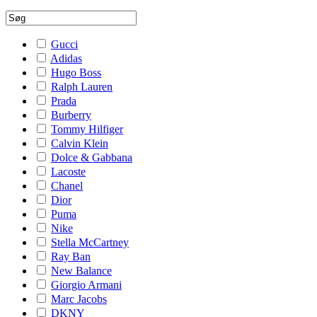
Gucci
Adidas
Hugo Boss
Ralph Lauren
Prada
Burberry
Tommy Hilfiger
Calvin Klein
Dolce & Gabbana
Lacoste
Chanel
Dior
Puma
Nike
Stella McCartney
Ray Ban
New Balance
Giorgio Armani
Marc Jacobs
DKNY