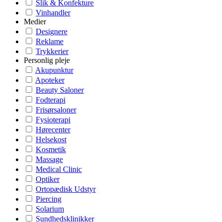
Slik & Konfekture
Vinhandler
Medier
Designere
Reklame
Trykkerier
Personlig pleje
Akupunktur
Apoteker
Beauty Saloner
Fodterapi
Frisørsaloner
Fysioterapi
Hørecenter
Helsekost
Kosmetik
Massage
Medical Clinic
Optiker
Ortopædisk Udstyr
Piercing
Solarium
Sundhedsklinikker