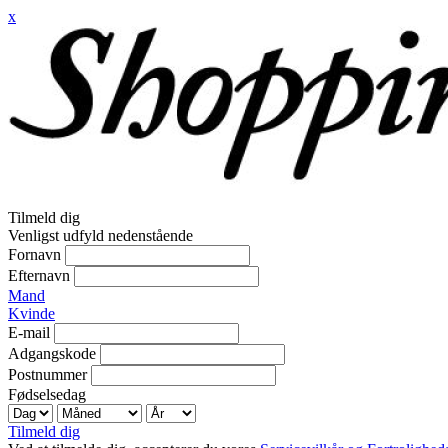
x
Tilmeld dig
Venligst udfyld nedenstående
Fornavn
Efternavn
Mand
Kvinde
E-mail
Adgangskode
Postnummer
Fødselsedag
Tilmeld dig