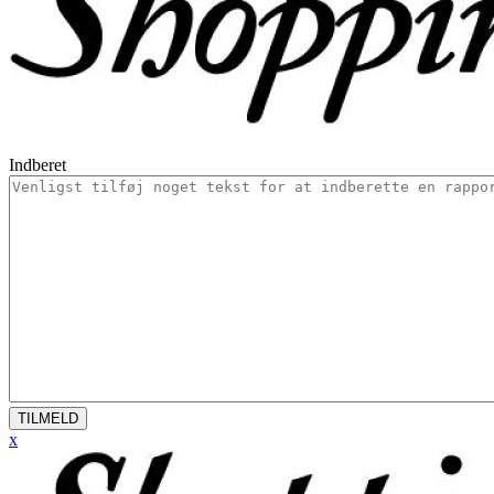
Indberet
TILMELD
x