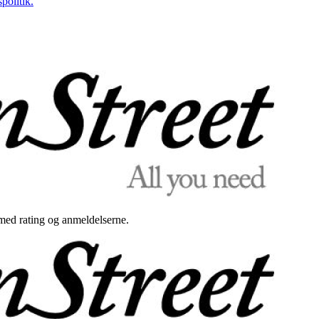
politik.
med rating og anmeldelserne.