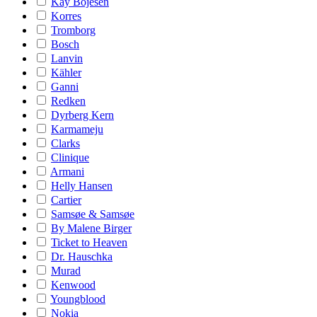
Kay Bojesen
Korres
Tromborg
Bosch
Lanvin
Kähler
Ganni
Redken
Dyrberg Kern
Karmameju
Clarks
Clinique
Armani
Helly Hansen
Cartier
Samsøe & Samsøe
By Malene Birger
Ticket to Heaven
Dr. Hauschka
Murad
Kenwood
Youngblood
Nokia