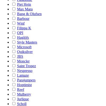
Piet Hein
Max Mara
Bang & Olufsen
Barbour
Wmf
Filippa K
OPI
Haglöfs
Style Masters
Microsoft
Quiksilver
JBS
Moncler
Saint Tropez
Nespresso
Lamaze
Parajumpers
Hoptimist
Reef
Mulberry
Jurlique
Scholl