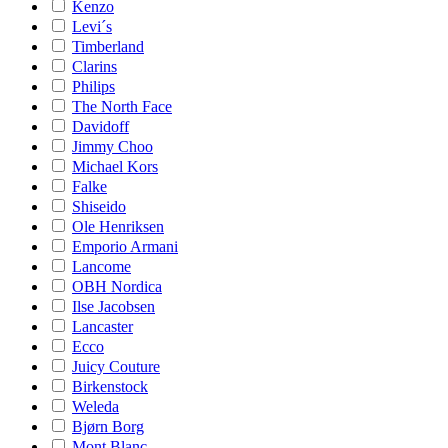
Kenzo
Levi´s
Timberland
Clarins
Philips
The North Face
Davidoff
Jimmy Choo
Michael Kors
Falke
Shiseido
Ole Henriksen
Emporio Armani
Lancome
OBH Nordica
Ilse Jacobsen
Lancaster
Ecco
Juicy Couture
Birkenstock
Weleda
Bjørn Borg
Mont Blanc