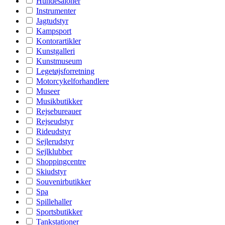
Hundesaloner
Instrumenter
Jagtudstyr
Kampsport
Kontorartikler
Kunstgalleri
Kunstmuseum
Legetøjsforretning
Motorcykelforhandlere
Museer
Musikbutikker
Rejsebureauer
Rejseudstyr
Rideudstyr
Sejlerudstyr
Sejlklubber
Shoppingcentre
Skiudstyr
Souvenirbutikker
Spa
Spillehaller
Sportsbutikker
Tankstationer