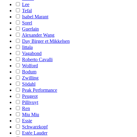
Lee
Tefal
Isabel Marant
Sorel
Guerlain
Alexander Wang
Day Birger et Mikkelsen
Iittala
Vagabond
Roberto Cavalli
Wolford
Bodum
Zwilling
Södahl
Peak Performance
Peugeot
Pillivuyt
Ren
Miu Miu
Essie
Schwarzkopf
Estée Lauder