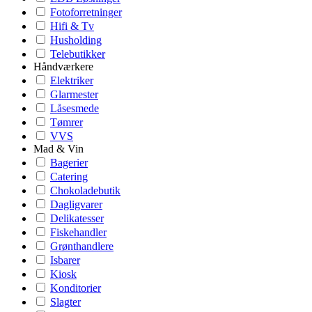
Fotoforretninger
Hifi & Tv
Husholding
Telebutikker
Håndværkere
Elektriker
Glarmester
Låsesmede
Tømrer
VVS
Mad & Vin
Bagerier
Catering
Chokoladebutik
Dagligvarer
Delikatesser
Fiskehandler
Grønthandlere
Isbarer
Kiosk
Konditorier
Slagter