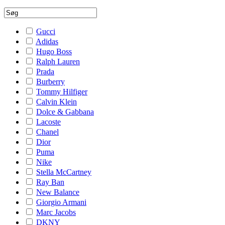
Gucci
Adidas
Hugo Boss
Ralph Lauren
Prada
Burberry
Tommy Hilfiger
Calvin Klein
Dolce & Gabbana
Lacoste
Chanel
Dior
Puma
Nike
Stella McCartney
Ray Ban
New Balance
Giorgio Armani
Marc Jacobs
DKNY