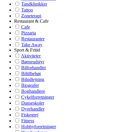
Tandklinikker
Tattoo
Zoneterapi
Restaurant & Cafe
Cafe
Pizzaria
Restauranter
Take Away
Sport & Fritid
Aktiviteter
Børneudstyr
Bilforhandler
Biltilbehør
Biludlejning
Biografer
Boghandlere
Cykelforretninger
Danseskoler
Dyrehandler
Fiskegrej
Fitness
Hobbyforretninger