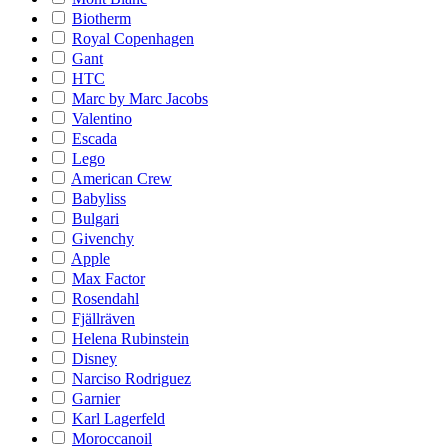
Biotherm
Royal Copenhagen
Gant
HTC
Marc by Marc Jacobs
Valentino
Escada
Lego
American Crew
Babyliss
Bulgari
Givenchy
Apple
Max Factor
Rosendahl
Fjällräven
Helena Rubinstein
Disney
Narciso Rodriguez
Garnier
Karl Lagerfeld
Moroccanoil