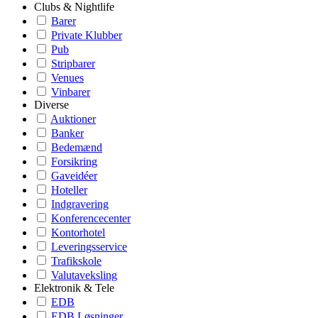
Clubs & Nightlife
Barer
Private Klubber
Pub
Stripbarer
Venues
Vinbarer
Diverse
Auktioner
Banker
Bedemænd
Forsikring
Gaveidéer
Hoteller
Indgravering
Konferencecenter
Kontorhotel
Leveringsservice
Trafikskole
Valutaveksling
Elektronik & Tele
EDB
EDB Løsninger