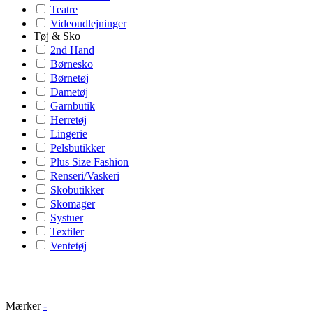
Teatre
Videoudlejninger
Tøj & Sko
2nd Hand
Børnesko
Børnetøj
Dametøj
Garnbutik
Herretøj
Lingerie
Pelsbutikker
Plus Size Fashion
Renseri/Vaskeri
Skobutikker
Skomager
Systuer
Textiler
Ventetøj
Mærker
-