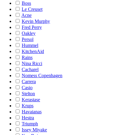
Boss
Le Creuset
Acne
Kevin Murphy
Fred Perry
Oakley
Persol
Hummel
KitchenAid
Rains
Nina Ricci
Cacharel
Nomess Copenhagen
Carrera
Casio
Stelton
Kerastase
Krups
Havaianas
Hestra
Triumph
Issey Miyake