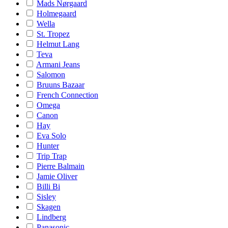
Mads Nørgaard
Holmegaard
Wella
St. Tropez
Helmut Lang
Teva
Armani Jeans
Salomon
Bruuns Bazaar
French Connection
Omega
Canon
Hay
Eva Solo
Hunter
Trip Trap
Pierre Balmain
Jamie Oliver
Billi Bi
Sisley
Skagen
Lindberg
Panasonic