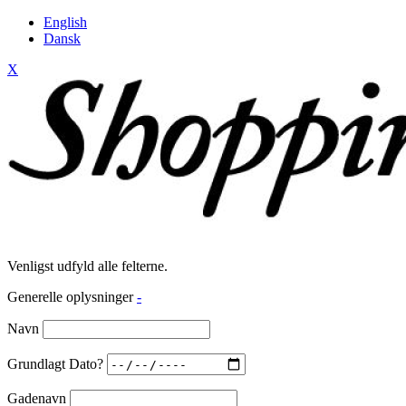
English
Dansk
X
Venligst udfyld alle felterne.
Generelle oplysninger
-
Navn
Grundlagt Dato?
Gadenavn