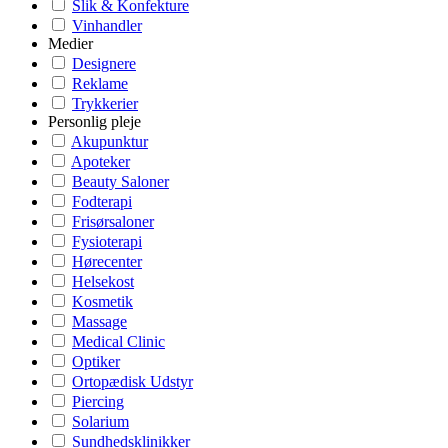
Slik & Konfekture
Vinhandler
Medier
Designere
Reklame
Trykkerier
Personlig pleje
Akupunktur
Apoteker
Beauty Saloner
Fodterapi
Frisørsaloner
Fysioterapi
Hørecenter
Helsekost
Kosmetik
Massage
Medical Clinic
Optiker
Ortopædisk Udstyr
Piercing
Solarium
Sundhedsklinikker