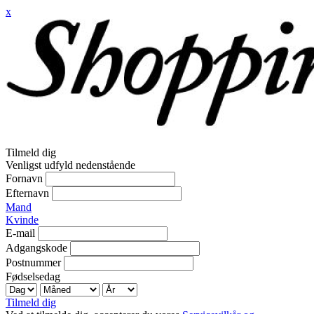
x
Tilmeld dig
Venligst udfyld nedenstående
Fornavn
Efternavn
Mand
Kvinde
E-mail
Adgangskode
Postnummer
Fødselsedag
Tilmeld dig