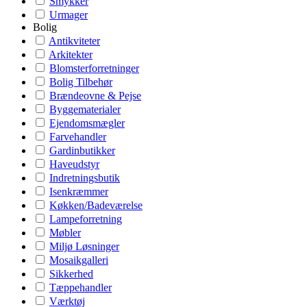
Smykker
Urmager
Bolig
Antikviteter
Arkitekter
Blomsterforretninger
Bolig Tilbehør
Brændeovne & Pejse
Byggematerialer
Ejendomsmægler
Farvehandler
Gardinbutikker
Haveudstyr
Indretningsbutik
Isenkræmmer
Køkken/Badeværelse
Lampeforretning
Møbler
Miljø Løsninger
Mosaikgalleri
Sikkerhed
Tæppehandler
Værktøj