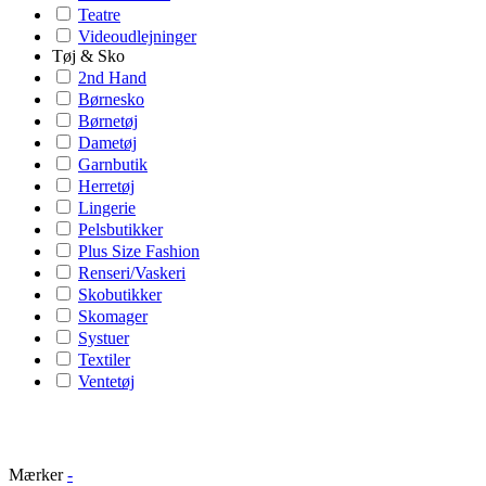
Teatre
Videoudlejninger
Tøj & Sko
2nd Hand
Børnesko
Børnetøj
Dametøj
Garnbutik
Herretøj
Lingerie
Pelsbutikker
Plus Size Fashion
Renseri/Vaskeri
Skobutikker
Skomager
Systuer
Textiler
Ventetøj
Mærker
-