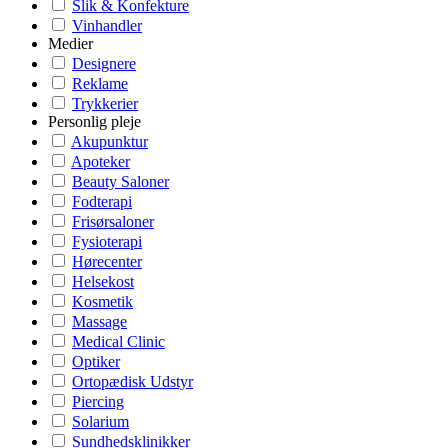
Slik & Konfekture
Vinhandler
Medier
Designere
Reklame
Trykkerier
Personlig pleje
Akupunktur
Apoteker
Beauty Saloner
Fodterapi
Frisørsaloner
Fysioterapi
Hørecenter
Helsekost
Kosmetik
Massage
Medical Clinic
Optiker
Ortopædisk Udstyr
Piercing
Solarium
Sundhedsklinikker