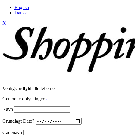
English
Dansk
X
Venligst udfyld alle felterne.
Generelle oplysninger
-
Navn
Grundlagt Dato?
Gadenavn