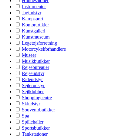
Hundesaloner
Instrumenter
Jagtudstyr
Kampsport
Kontorartikler
Kunstgalleri
Kunstmuseum
Legetøjsforretning
Motorcykelforhandlere
Museer
Musikbutikker
Rejsebureauer
Rejseudstyr
Rideudstyr
Sejlerudstyr
Sejlklubber
Shoppingcentre
Skiudstyr
Souvenirbutikker
Spa
Spillehaller
Sportsbutikker
Tankstationer