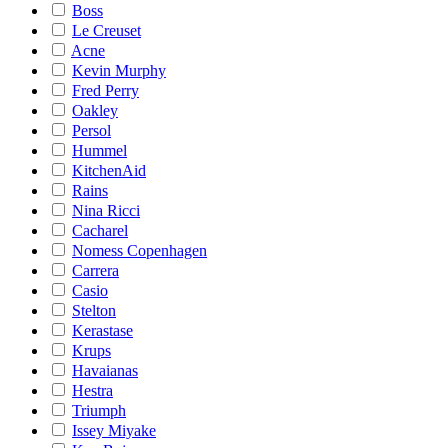
Boss
Le Creuset
Acne
Kevin Murphy
Fred Perry
Oakley
Persol
Hummel
KitchenAid
Rains
Nina Ricci
Cacharel
Nomess Copenhagen
Carrera
Casio
Stelton
Kerastase
Krups
Havaianas
Hestra
Triumph
Issey Miyake