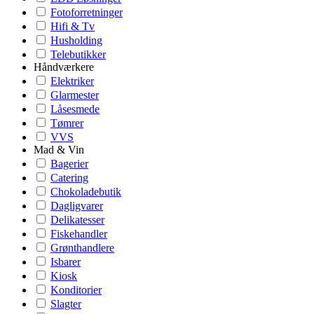
Fotoforretninger
Hifi & Tv
Husholding
Telebutikker
Håndværkere
Elektriker
Glarmester
Låsesmede
Tømrer
VVS
Mad & Vin
Bagerier
Catering
Chokoladebutik
Dagligvarer
Delikatesser
Fiskehandler
Grønthandlere
Isbarer
Kiosk
Konditorier
Slagter