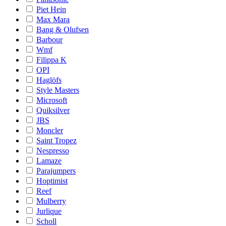
Piet Hein
Max Mara
Bang & Olufsen
Barbour
Wmf
Filippa K
OPI
Haglöfs
Style Masters
Microsoft
Quiksilver
JBS
Moncler
Saint Tropez
Nespresso
Lamaze
Parajumpers
Hoptimist
Reef
Mulberry
Jurlique
Scholl