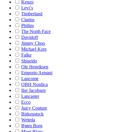
Kenzo
Levi´s
Timberland
Clarins
Philips
The North Face
Davidoff
Jimmy Choo
Michael Kors
Falke
Shiseido
Ole Henriksen
Emporio Armani
Lancome
OBH Nordica
Ilse Jacobsen
Lancaster
Ecco
Juicy Couture
Birkenstock
Weleda
Bjørn Borg
Mont Blanc