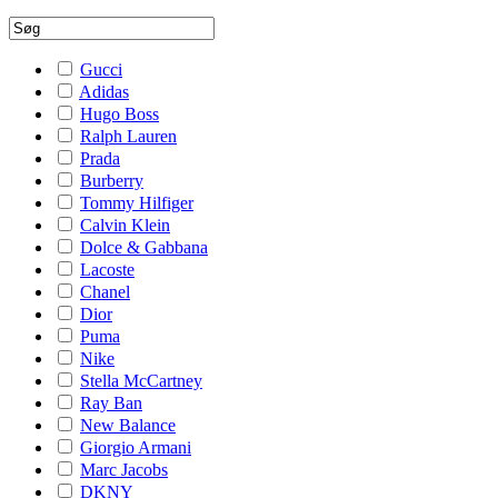
Gucci
Adidas
Hugo Boss
Ralph Lauren
Prada
Burberry
Tommy Hilfiger
Calvin Klein
Dolce & Gabbana
Lacoste
Chanel
Dior
Puma
Nike
Stella McCartney
Ray Ban
New Balance
Giorgio Armani
Marc Jacobs
DKNY