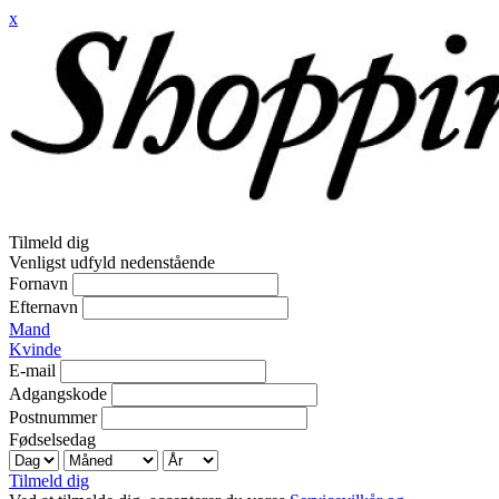
x
Tilmeld dig
Venligst udfyld nedenstående
Fornavn
Efternavn
Mand
Kvinde
E-mail
Adgangskode
Postnummer
Fødselsedag
Tilmeld dig