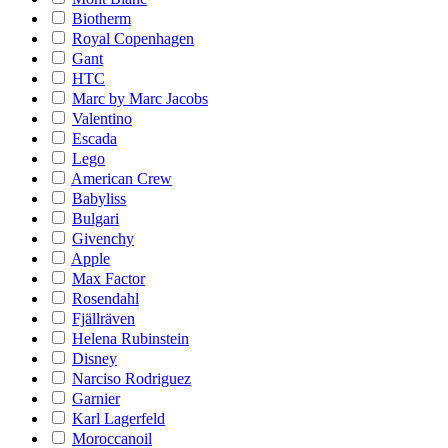
Biotherm
Royal Copenhagen
Gant
HTC
Marc by Marc Jacobs
Valentino
Escada
Lego
American Crew
Babyliss
Bulgari
Givenchy
Apple
Max Factor
Rosendahl
Fjällräven
Helena Rubinstein
Disney
Narciso Rodriguez
Garnier
Karl Lagerfeld
Moroccanoil