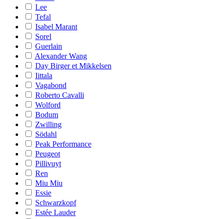
Lee
Tefal
Isabel Marant
Sorel
Guerlain
Alexander Wang
Day Birger et Mikkelsen
Iittala
Vagabond
Roberto Cavalli
Wolford
Bodum
Zwilling
Södahl
Peak Performance
Peugeot
Pillivuyt
Ren
Miu Miu
Essie
Schwarzkopf
Estée Lauder