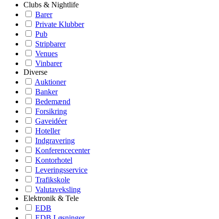
Clubs & Nightlife
Barer
Private Klubber
Pub
Stripbarer
Venues
Vinbarer
Diverse
Auktioner
Banker
Bedemænd
Forsikring
Gaveidéer
Hoteller
Indgravering
Konferencecenter
Kontorhotel
Leveringsservice
Trafikskole
Valutaveksling
Elektronik & Tele
EDB
EDB Løsninger