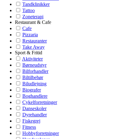
Tandklinikker
Tattoo
Zoneterapi
Restaurant & Cafe
Cafe
Pizzaria
Restauranter
Take Away
Sport & Fritid
Aktiviteter
Børneudstyr
Bilforhandler
Biltilbehør
Biludlejning
Biografer
Boghandlere
Cykelforretninger
Danseskoler
Dyrehandler
Fiskegrej
Fitness
Hobbyforretninger