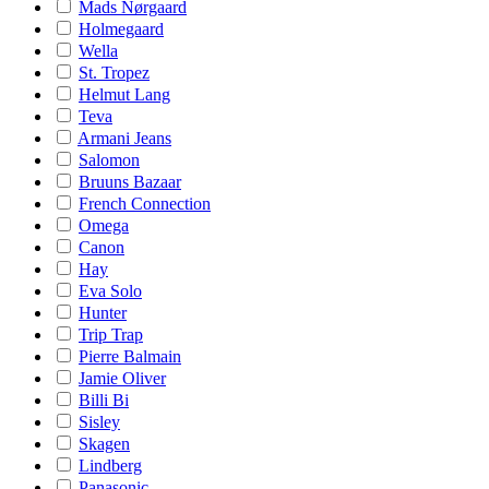
Mads Nørgaard
Holmegaard
Wella
St. Tropez
Helmut Lang
Teva
Armani Jeans
Salomon
Bruuns Bazaar
French Connection
Omega
Canon
Hay
Eva Solo
Hunter
Trip Trap
Pierre Balmain
Jamie Oliver
Billi Bi
Sisley
Skagen
Lindberg
Panasonic