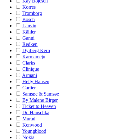
Kay Bojesen
Korres
Tromborg
Bosch
Lanvin
Kähler
Ganni
Redken
Dyrberg Kern
Karmameju
Clarks
Clinique
Armani
Helly Hansen
Cartier
Samsøe & Samsøe
By Malene Birger
Ticket to Heaven
Dr. Hauschka
Murad
Kenwood
Youngblood
Nokia