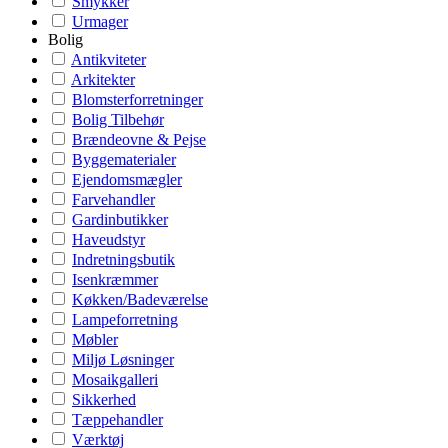
Smykker
Urmager
Bolig
Antikviteter
Arkitekter
Blomsterforretninger
Bolig Tilbehør
Brændeovne & Pejse
Byggematerialer
Ejendomsmægler
Farvehandler
Gardinbutikker
Haveudstyr
Indretningsbutik
Isenkræmmer
Køkken/Badeværelse
Lampeforretning
Møbler
Miljø Løsninger
Mosaikgalleri
Sikkerhed
Tæppehandler
Værktøj