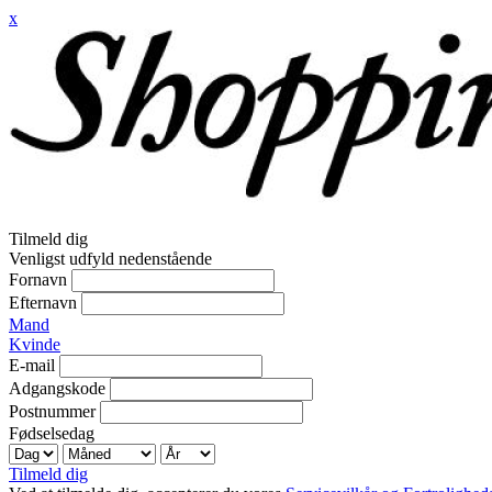
x
Tilmeld dig
Venligst udfyld nedenstående
Fornavn
Efternavn
Mand
Kvinde
E-mail
Adgangskode
Postnummer
Fødselsedag
Tilmeld dig