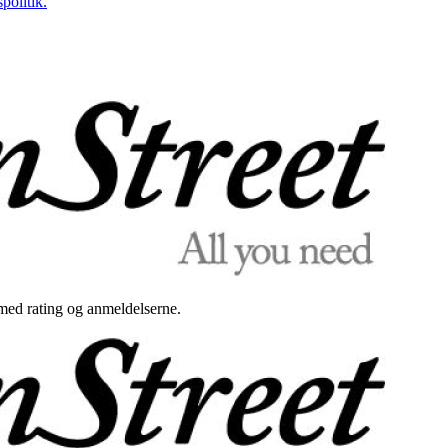
politik.
med rating og anmeldelserne.