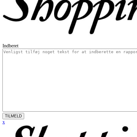
Indberet
TILMELD
x