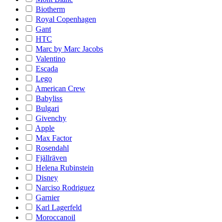
Biotherm
Royal Copenhagen
Gant
HTC
Marc by Marc Jacobs
Valentino
Escada
Lego
American Crew
Babyliss
Bulgari
Givenchy
Apple
Max Factor
Rosendahl
Fjällräven
Helena Rubinstein
Disney
Narciso Rodriguez
Garnier
Karl Lagerfeld
Moroccanoil