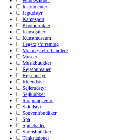
Hundesaloner
Instrumenter
Jagtudstyr
Kampsport
Kontorartikler
Kunstgalleri
Kunstmuseum
Legetøjsforretning
Motorcykelforhandlere
Museer
Musikbutikker
Rejsebureauer
Rejseudstyr
Rideudstyr
Sejlerudstyr
Sejlklubber
Shoppingcentre
Skiudstyr
Souvenirbutikker
Spa
Spillehaller
Sportsbutikker
Tankstationer