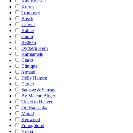
Kay Bojesen
Korres
Tromborg
Bosch
Lanvin
Kähler
Ganni
Redken
Dyrberg Kern
Karmameju
Clarks
Clinique
Armani
Helly Hansen
Cartier
Samsøe & Samsøe
By Malene Birger
Ticket to Heaven
Dr. Hauschka
Murad
Kenwood
Youngblood
Nokia