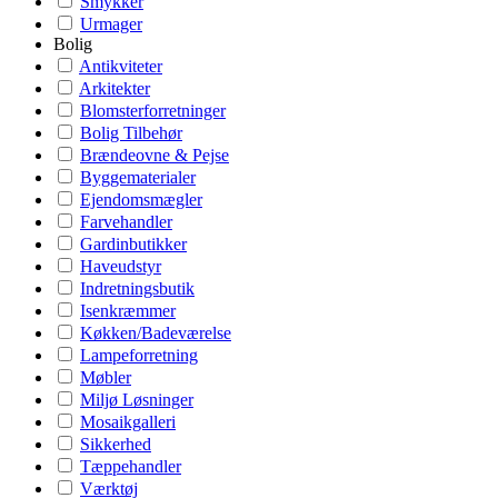
Smykker
Urmager
Bolig
Antikviteter
Arkitekter
Blomsterforretninger
Bolig Tilbehør
Brændeovne & Pejse
Byggematerialer
Ejendomsmægler
Farvehandler
Gardinbutikker
Haveudstyr
Indretningsbutik
Isenkræmmer
Køkken/Badeværelse
Lampeforretning
Møbler
Miljø Løsninger
Mosaikgalleri
Sikkerhed
Tæppehandler
Værktøj