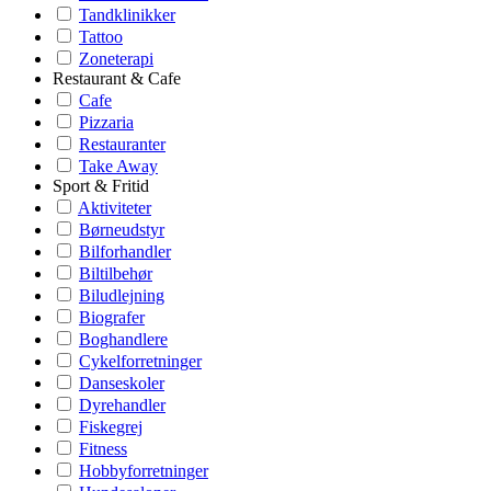
Tandklinikker
Tattoo
Zoneterapi
Restaurant & Cafe
Cafe
Pizzaria
Restauranter
Take Away
Sport & Fritid
Aktiviteter
Børneudstyr
Bilforhandler
Biltilbehør
Biludlejning
Biografer
Boghandlere
Cykelforretninger
Danseskoler
Dyrehandler
Fiskegrej
Fitness
Hobbyforretninger