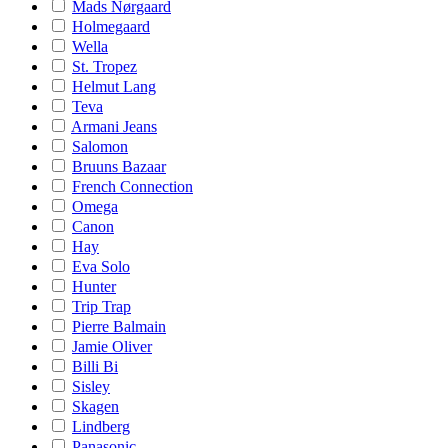
Mads Nørgaard
Holmegaard
Wella
St. Tropez
Helmut Lang
Teva
Armani Jeans
Salomon
Bruuns Bazaar
French Connection
Omega
Canon
Hay
Eva Solo
Hunter
Trip Trap
Pierre Balmain
Jamie Oliver
Billi Bi
Sisley
Skagen
Lindberg
Panasonic