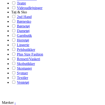
Teatre
Videoudlejninger
Tøj & Sko
2nd Hand
Børnesko
Børnetøj
Dametøj
Garnbutik
Herretøj
Lingerie
Pelsbutikker
Plus Size Fashion
Renseri/Vaskeri
Skobutikker
Skomager
Systuer
Textiler
Ventetøj
Mærker
-