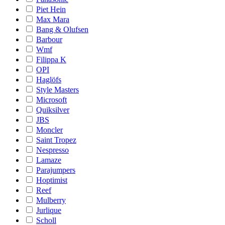
Piet Hein
Max Mara
Bang & Olufsen
Barbour
Wmf
Filippa K
OPI
Haglöfs
Style Masters
Microsoft
Quiksilver
JBS
Moncler
Saint Tropez
Nespresso
Lamaze
Parajumpers
Hoptimist
Reef
Mulberry
Jurlique
Scholl