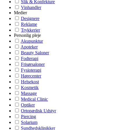
Slik & Konfekture
Vinhandler
Medier
Designere
Reklame
Trykkerier
Personlig pleje
Akupunktur
Apoteker
Beauty Saloner
Fodterapi
Frisørsaloner
Fysioterapi
Hørecenter
Helsekost
Kosmetik
Massage
Medical Clinic
Optiker
Ortopædisk Udstyr
Piercing
Solarium
Sundhedsklinikker