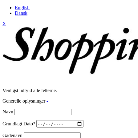
English
Dansk
X
Venligst udfyld alle felterne.
Generelle oplysninger
-
Navn
Grundlagt Dato?
Gadenavn