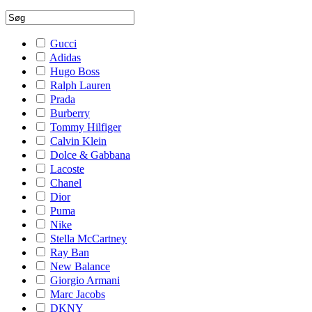
Gucci
Adidas
Hugo Boss
Ralph Lauren
Prada
Burberry
Tommy Hilfiger
Calvin Klein
Dolce & Gabbana
Lacoste
Chanel
Dior
Puma
Nike
Stella McCartney
Ray Ban
New Balance
Giorgio Armani
Marc Jacobs
DKNY