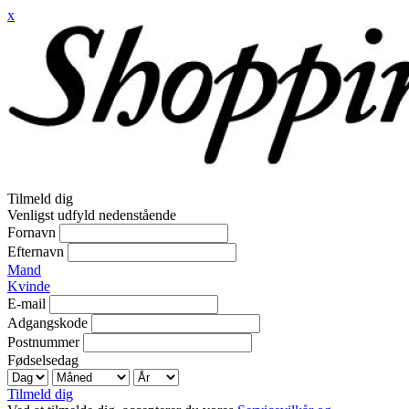
x
Tilmeld dig
Venligst udfyld nedenstående
Fornavn
Efternavn
Mand
Kvinde
E-mail
Adgangskode
Postnummer
Fødselsedag
Tilmeld dig