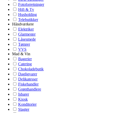
Fotoforretninger
Hifi & Tv
Husholding
Telebutikker
Håndværkere
Elektriker
Glarmester
Låsesmede
Tømrer
VVS
Mad & Vin
Bagerier
Catering
Chokoladebutik
Dagligvarer
Delikatesser
Fiskehandler
Grønthandlere
Isbarer
Kiosk
Konditorier
Slagter