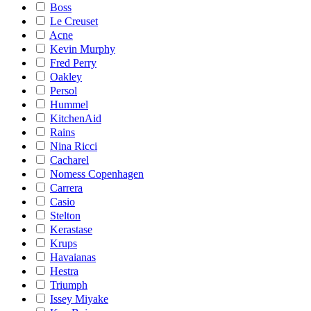
Boss
Le Creuset
Acne
Kevin Murphy
Fred Perry
Oakley
Persol
Hummel
KitchenAid
Rains
Nina Ricci
Cacharel
Nomess Copenhagen
Carrera
Casio
Stelton
Kerastase
Krups
Havaianas
Hestra
Triumph
Issey Miyake