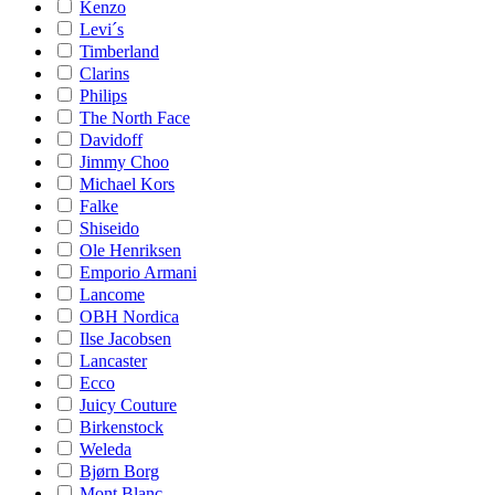
Kenzo
Levi´s
Timberland
Clarins
Philips
The North Face
Davidoff
Jimmy Choo
Michael Kors
Falke
Shiseido
Ole Henriksen
Emporio Armani
Lancome
OBH Nordica
Ilse Jacobsen
Lancaster
Ecco
Juicy Couture
Birkenstock
Weleda
Bjørn Borg
Mont Blanc