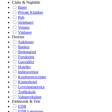
Clubs & Nightlife
Barer
Private Klubber
Pub
Stripbarer
Venues
Vinbarer
Diverse
Auktioner
Banker
Bedemænd
Forsikring
Gaveidéer
Hoteller
Indgravering
Konferencecenter
Kontorhotel
Leveringsservice
Trafikskole
Valutaveksling
Elektronik & Tele
EDB
EDB Løsninger