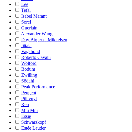
Lee
Tefal
Isabel Marant
Sorel
Guerlain
Alexander Wang
Day Birger et Mikkelsen
Iittala
Vagabond
Roberto Cavalli
Wolford
Bodum
Zwilling
Södahl
Peak Performance
Peugeot
Pillivuyt
Ren
Miu Miu
Essie
Schwarzkopf
Estée Lauder