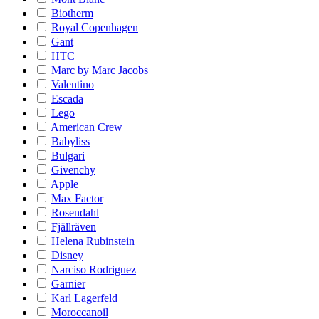
Biotherm
Royal Copenhagen
Gant
HTC
Marc by Marc Jacobs
Valentino
Escada
Lego
American Crew
Babyliss
Bulgari
Givenchy
Apple
Max Factor
Rosendahl
Fjällräven
Helena Rubinstein
Disney
Narciso Rodriguez
Garnier
Karl Lagerfeld
Moroccanoil