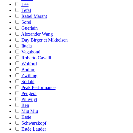
Lee
Tefal
Isabel Marant
Sorel
Guerlain
Alexander Wang
Day Birger et Mikkelsen
Iittala
Vagabond
Roberto Cavalli
Wolford
Bodum
Zwilling
Södahl
Peak Performance
Peugeot
Pillivuyt
Ren
Miu Miu
Essie
Schwarzkopf
Estée Lauder