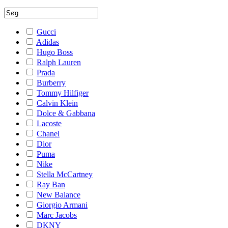
Gucci
Adidas
Hugo Boss
Ralph Lauren
Prada
Burberry
Tommy Hilfiger
Calvin Klein
Dolce & Gabbana
Lacoste
Chanel
Dior
Puma
Nike
Stella McCartney
Ray Ban
New Balance
Giorgio Armani
Marc Jacobs
DKNY