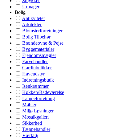
Smykker
Urmager
Bolig
Antikviteter
Arkitekter
Blomsterforretninger
Bolig Tilbehør
Brændeovne & Pejse
Byggematerialer
Ejendomsmægler
Farvehandler
Gardinbutikker
Haveudstyr
Indretningsbutik
Isenkræmmer
Køkken/Badeværelse
Lampeforretning
Møbler
Miljø Løsninger
Mosaikgalleri
Sikkerhed
Tæppehandler
Værktøj