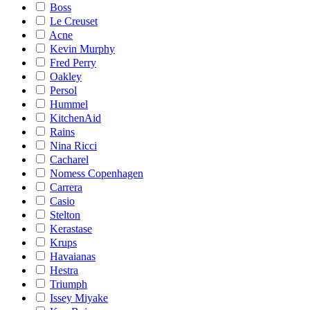
Boss
Le Creuset
Acne
Kevin Murphy
Fred Perry
Oakley
Persol
Hummel
KitchenAid
Rains
Nina Ricci
Cacharel
Nomess Copenhagen
Carrera
Casio
Stelton
Kerastase
Krups
Havaianas
Hestra
Triumph
Issey Miyake