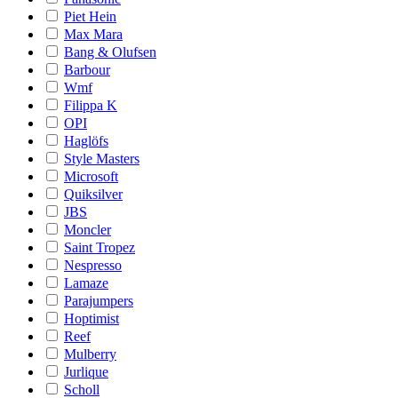
Piet Hein
Max Mara
Bang & Olufsen
Barbour
Wmf
Filippa K
OPI
Haglöfs
Style Masters
Microsoft
Quiksilver
JBS
Moncler
Saint Tropez
Nespresso
Lamaze
Parajumpers
Hoptimist
Reef
Mulberry
Jurlique
Scholl