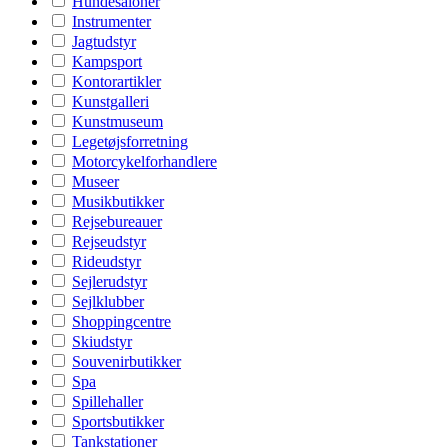
Hundesaloner
Instrumenter
Jagtudstyr
Kampsport
Kontorartikler
Kunstgalleri
Kunstmuseum
Legetøjsforretning
Motorcykelforhandlere
Museer
Musikbutikker
Rejsebureauer
Rejseudstyr
Rideudstyr
Sejlerudstyr
Sejlklubber
Shoppingcentre
Skiudstyr
Souvenirbutikker
Spa
Spillehaller
Sportsbutikker
Tankstationer