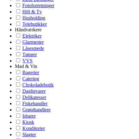
Fotoforretninger
Hifi & Tv
Husholding
Telebutikker
Håndværkere
Elektriker
Glarmester
Låsesmede
Tømrer
VVS
Mad & Vin
Bagerier
Catering
Chokoladebutik
Dagligvarer
Delikatesser
Fiskehandler
Grønthandlere
Isbarer
Kiosk
Konditorier
Slagter