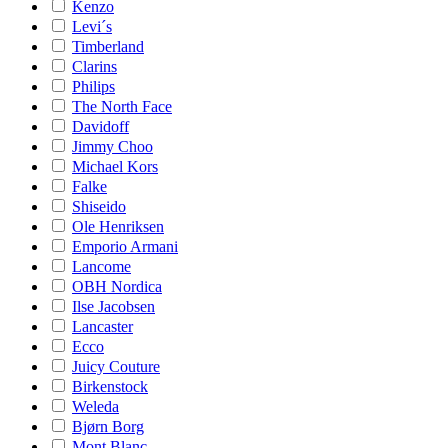
Kenzo
Levi´s
Timberland
Clarins
Philips
The North Face
Davidoff
Jimmy Choo
Michael Kors
Falke
Shiseido
Ole Henriksen
Emporio Armani
Lancome
OBH Nordica
Ilse Jacobsen
Lancaster
Ecco
Juicy Couture
Birkenstock
Weleda
Bjørn Borg
Mont Blanc