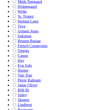
Mads Nørgaard
Holmegaard
Wella
St. Tropez
Helmut Lang
Teva
Armani Jeans
Salomon
Bruuns Bazaar
French Connection
Omega
Canon
Hay
Eva Solo
Hunter
Trip Trap
Pierre Balmain
Jamie Oliver
Billi Bi
Sisley
Skagen
Lindberg
Panasonic