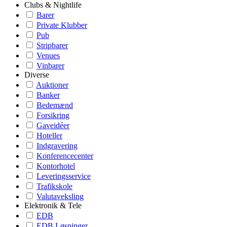
Clubs & Nightlife
Barer
Private Klubber
Pub
Stripbarer
Venues
Vinbarer
Diverse
Auktioner
Banker
Bedemænd
Forsikring
Gaveidéer
Hoteller
Indgravering
Konferencecenter
Kontorhotel
Leveringsservice
Trafikskole
Valutaveksling
Elektronik & Tele
EDB
EDB Løsninger