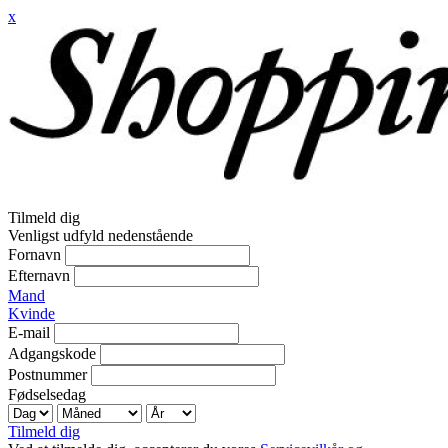
x
Tilmeld dig
Venligst udfyld nedenstående
Fornavn
Efternavn
Mand
Kvinde
E-mail
Adgangskode
Postnummer
Fødselsedag
Tilmeld dig