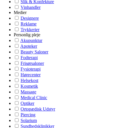
Slik & Konfekture
Vinhandler
Medier
Designere
Reklame
Trykkerier
Personlig pleje
Akupunktur
Apoteker
Beauty Saloner
Fodterapi
Frisørsaloner
Fysioterapi
Hørecenter
Helsekost
Kosmetik
Massage
Medical Clinic
Optiker
Ortopædisk Udstyr
Piercing
Solarium
Sundhedsklinikker