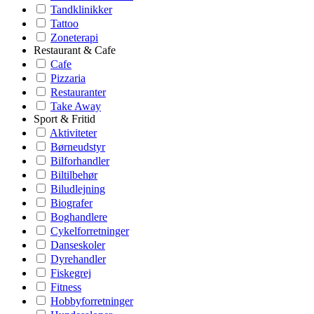
Tandklinikker
Tattoo
Zoneterapi
Restaurant & Cafe
Cafe
Pizzaria
Restauranter
Take Away
Sport & Fritid
Aktiviteter
Børneudstyr
Bilforhandler
Biltilbehør
Biludlejning
Biografer
Boghandlere
Cykelforretninger
Danseskoler
Dyrehandler
Fiskegrej
Fitness
Hobbyforretninger