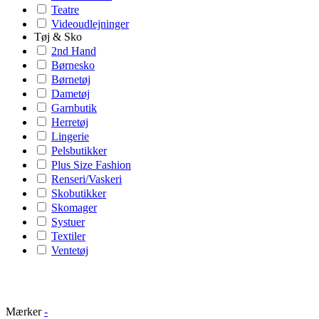
Teatre
Videoudlejninger
Tøj & Sko
2nd Hand
Børnesko
Børnetøj
Dametøj
Garnbutik
Herretøj
Lingerie
Pelsbutikker
Plus Size Fashion
Renseri/Vaskeri
Skobutikker
Skomager
Systuer
Textiler
Ventetøj
Mærker
-