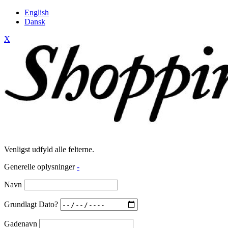
English
Dansk
X
Venligst udfyld alle felterne.
Generelle oplysninger
-
Navn
Grundlagt Dato?
Gadenavn