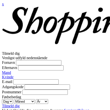
x
Tilmeld dig
Venligst udfyld nedenstående
Fornavn
Efternavn
Mand
Kvinde
E-mail
Adgangskode
Postnummer
Fødselsedag
Tilmeld dig