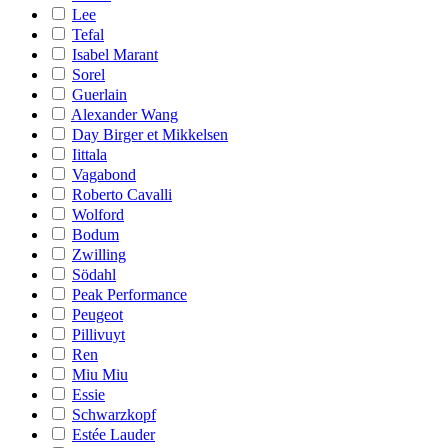
Lee
Tefal
Isabel Marant
Sorel
Guerlain
Alexander Wang
Day Birger et Mikkelsen
Iittala
Vagabond
Roberto Cavalli
Wolford
Bodum
Zwilling
Södahl
Peak Performance
Peugeot
Pillivuyt
Ren
Miu Miu
Essie
Schwarzkopf
Estée Lauder