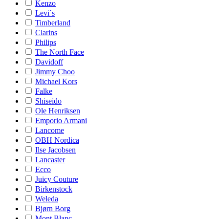
Kenzo
Levi´s
Timberland
Clarins
Philips
The North Face
Davidoff
Jimmy Choo
Michael Kors
Falke
Shiseido
Ole Henriksen
Emporio Armani
Lancome
OBH Nordica
Ilse Jacobsen
Lancaster
Ecco
Juicy Couture
Birkenstock
Weleda
Bjørn Borg
Mont Blanc