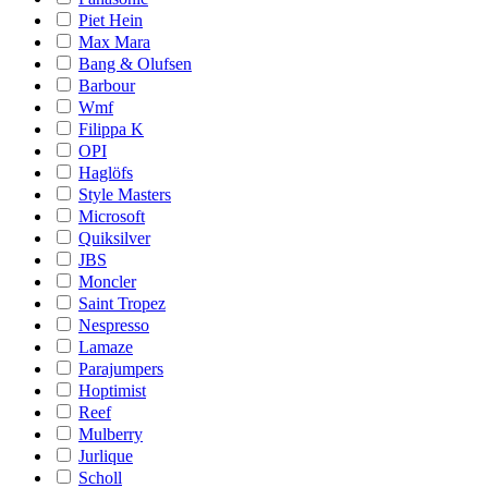
Piet Hein
Max Mara
Bang & Olufsen
Barbour
Wmf
Filippa K
OPI
Haglöfs
Style Masters
Microsoft
Quiksilver
JBS
Moncler
Saint Tropez
Nespresso
Lamaze
Parajumpers
Hoptimist
Reef
Mulberry
Jurlique
Scholl