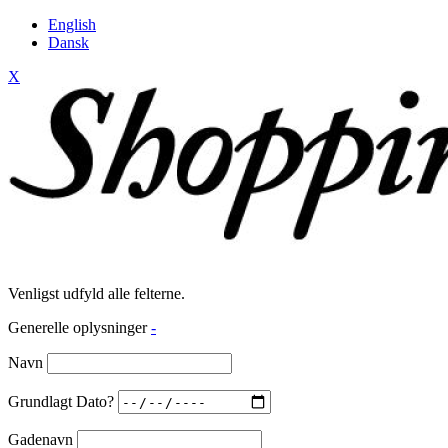
English
Dansk
X
Venligst udfyld alle felterne.
Generelle oplysninger
-
Navn
Grundlagt Dato?
Gadenavn