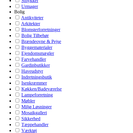
Smykker
Urmager
Bolig
Antikviteter
Arkitekter
Blomsterforretninger
Bolig Tilbehør
Brændeovne & Pejse
Byggematerialer
Ejendomsmægler
Farvehandler
Gardinbutikker
Haveudstyr
Indretningsbutik
Isenkræmmer
Køkken/Badeværelse
Lampeforretning
Møbler
Miljø Løsninger
Mosaikgalleri
Sikkerhed
Tæppehandler
Værktøj