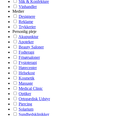
Slik & Konfekture
Vinhandler
Medier
Designere
Reklame
Trykkerier
Personlig pleje
Akupunktur
Apoteker
Beauty Saloner
Fodterapi
Frisørsaloner
Fysioterapi
Hørecenter
Helsekost
Kosmetik
Massage
Medical Clinic
Optiker
Ortopædisk Udstyr
Piercing
Solarium
Sundhedsklinikker