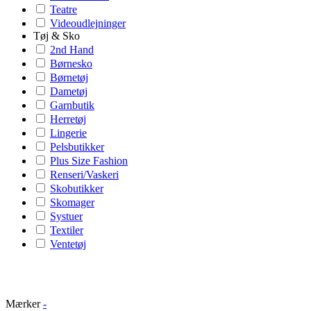
Teatre
Videoudlejninger
Tøj & Sko
2nd Hand
Børnesko
Børnetøj
Dametøj
Garnbutik
Herretøj
Lingerie
Pelsbutikker
Plus Size Fashion
Renseri/Vaskeri
Skobutikker
Skomager
Systuer
Textiler
Ventetøj
Mærker
-