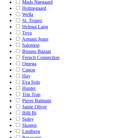
Mads Nørgaard
Holmegaard
Wella
St. Tropez
Helmut Lang
Teva
Armani Jeans
Salomon
Bruuns Bazaar
French Connection
Omega
Canon
Hay
Eva Solo
Hunter
Trip Trap
Pierre Balmain
Jamie Oliver
Billi Bi
Sisley
Skagen
Lindberg
Panasonic