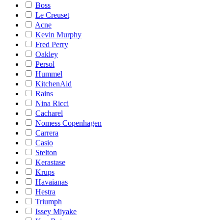
Boss
Le Creuset
Acne
Kevin Murphy
Fred Perry
Oakley
Persol
Hummel
KitchenAid
Rains
Nina Ricci
Cacharel
Nomess Copenhagen
Carrera
Casio
Stelton
Kerastase
Krups
Havaianas
Hestra
Triumph
Issey Miyake