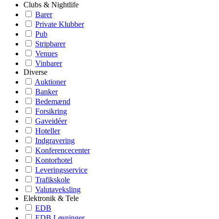
Clubs & Nightlife
Barer
Private Klubber
Pub
Stripbarer
Venues
Vinbarer
Diverse
Auktioner
Banker
Bedemænd
Forsikring
Gaveidéer
Hoteller
Indgravering
Konferencecenter
Kontorhotel
Leveringsservice
Trafikskole
Valutaveksling
Elektronik & Tele
EDB
EDB Løsninger