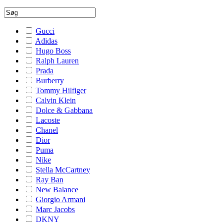
Gucci
Adidas
Hugo Boss
Ralph Lauren
Prada
Burberry
Tommy Hilfiger
Calvin Klein
Dolce & Gabbana
Lacoste
Chanel
Dior
Puma
Nike
Stella McCartney
Ray Ban
New Balance
Giorgio Armani
Marc Jacobs
DKNY