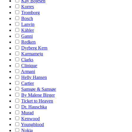
Kay Bojesen
Korres
Tromborg
Bosch
Lanvin
Kähler
Ganni
Redken
Dyrberg Kern
Karmameju
Clarks
Clinique
Armani
Helly Hansen
Cartier
Samsøe & Samsøe
By Malene Birger
Ticket to Heaven
Dr. Hauschka
Murad
Kenwood
Youngblood
Nokia