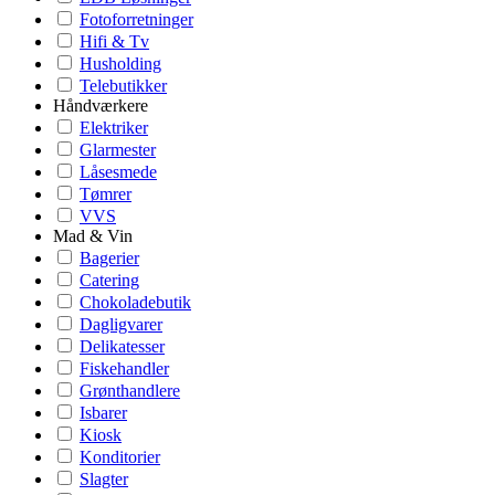
Fotoforretninger
Hifi & Tv
Husholding
Telebutikker
Håndværkere
Elektriker
Glarmester
Låsesmede
Tømrer
VVS
Mad & Vin
Bagerier
Catering
Chokoladebutik
Dagligvarer
Delikatesser
Fiskehandler
Grønthandlere
Isbarer
Kiosk
Konditorier
Slagter