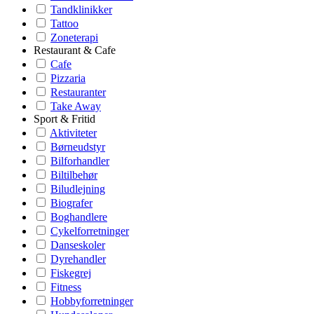
Tandklinikker
Tattoo
Zoneterapi
Restaurant & Cafe
Cafe
Pizzaria
Restauranter
Take Away
Sport & Fritid
Aktiviteter
Børneudstyr
Bilforhandler
Biltilbehør
Biludlejning
Biografer
Boghandlere
Cykelforretninger
Danseskoler
Dyrehandler
Fiskegrej
Fitness
Hobbyforretninger