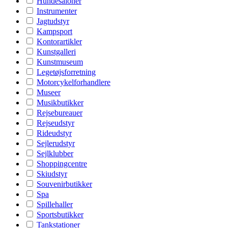
Hundesaloner
Instrumenter
Jagtudstyr
Kampsport
Kontorartikler
Kunstgalleri
Kunstmuseum
Legetøjsforretning
Motorcykelforhandlere
Museer
Musikbutikker
Rejsebureauer
Rejseudstyr
Rideudstyr
Sejlerudstyr
Sejlklubber
Shoppingcentre
Skiudstyr
Souvenirbutikker
Spa
Spillehaller
Sportsbutikker
Tankstationer