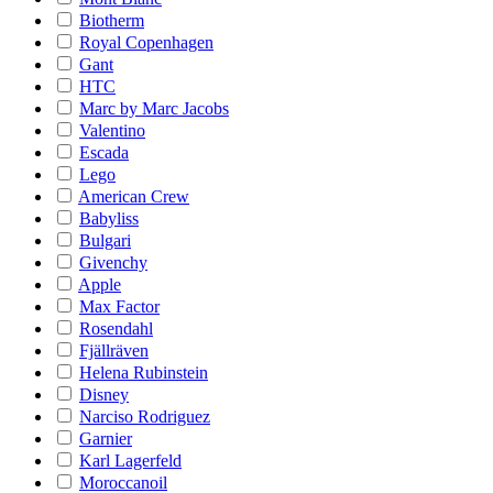
Biotherm
Royal Copenhagen
Gant
HTC
Marc by Marc Jacobs
Valentino
Escada
Lego
American Crew
Babyliss
Bulgari
Givenchy
Apple
Max Factor
Rosendahl
Fjällräven
Helena Rubinstein
Disney
Narciso Rodriguez
Garnier
Karl Lagerfeld
Moroccanoil