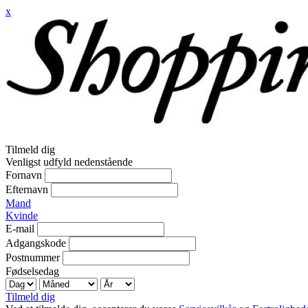
x
Tilmeld dig
Venligst udfyld nedenstående
Fornavn
Efternavn
Mand
Kvinde
E-mail
Adgangskode
Postnummer
Fødselsedag
Tilmeld dig