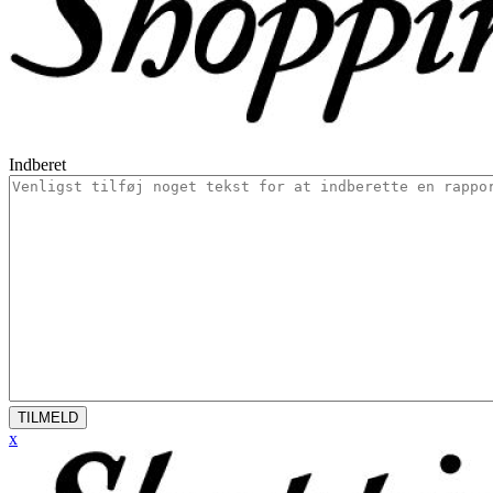
Indberet
TILMELD
x