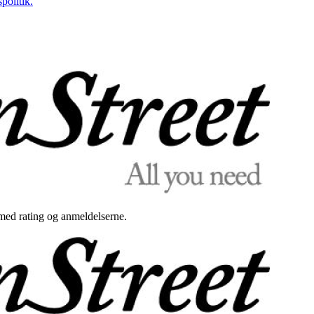
politik.
med rating og anmeldelserne.