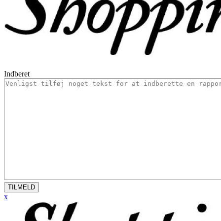
Indberet
TILMELD
x