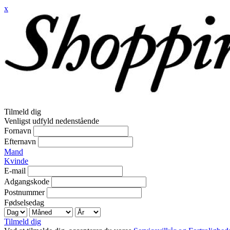
x
Tilmeld dig
Venligst udfyld nedenstående
Fornavn
Efternavn
Mand
Kvinde
E-mail
Adgangskode
Postnummer
Fødselsedag
Tilmeld dig