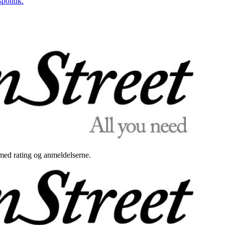
politik.
med rating og anmeldelserne.