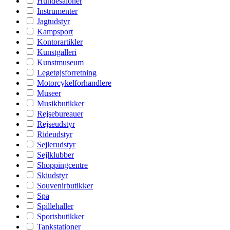
Hundesaloner
Instrumenter
Jagtudstyr
Kampsport
Kontorartikler
Kunstgalleri
Kunstmuseum
Legetøjsforretning
Motorcykelforhandlere
Museer
Musikbutikker
Rejsebureauer
Rejseudstyr
Rideudstyr
Sejlerudstyr
Sejlklubber
Shoppingcentre
Skiudstyr
Souvenirbutikker
Spa
Spillehaller
Sportsbutikker
Tankstationer