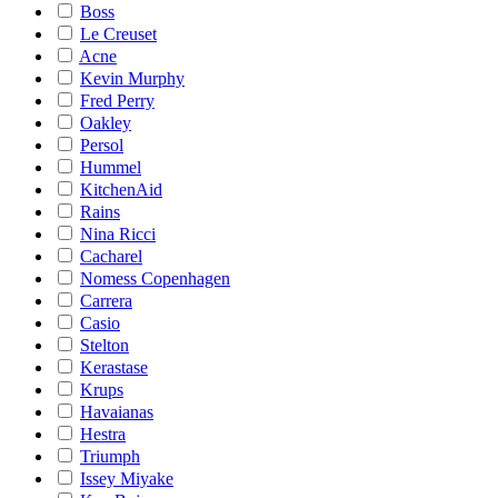
Boss
Le Creuset
Acne
Kevin Murphy
Fred Perry
Oakley
Persol
Hummel
KitchenAid
Rains
Nina Ricci
Cacharel
Nomess Copenhagen
Carrera
Casio
Stelton
Kerastase
Krups
Havaianas
Hestra
Triumph
Issey Miyake