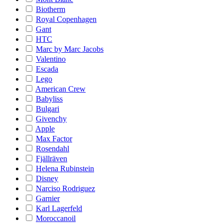
Biotherm
Royal Copenhagen
Gant
HTC
Marc by Marc Jacobs
Valentino
Escada
Lego
American Crew
Babyliss
Bulgari
Givenchy
Apple
Max Factor
Rosendahl
Fjällräven
Helena Rubinstein
Disney
Narciso Rodriguez
Garnier
Karl Lagerfeld
Moroccanoil