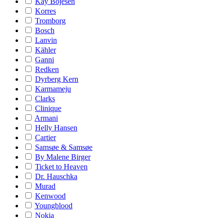
Kay Bojesen
Korres
Tromborg
Bosch
Lanvin
Kähler
Ganni
Redken
Dyrberg Kern
Karmameju
Clarks
Clinique
Armani
Helly Hansen
Cartier
Samsøe & Samsøe
By Malene Birger
Ticket to Heaven
Dr. Hauschka
Murad
Kenwood
Youngblood
Nokia