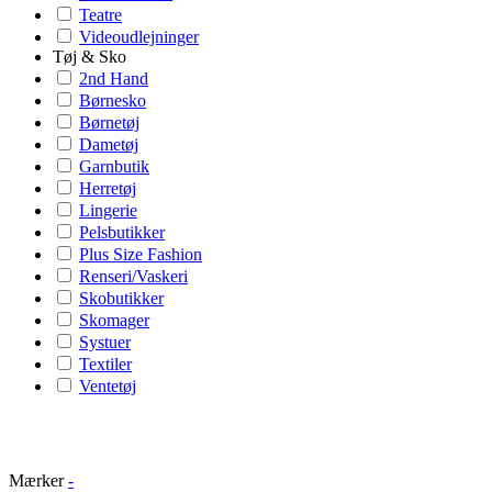
Teatre
Videoudlejninger
Tøj & Sko
2nd Hand
Børnesko
Børnetøj
Dametøj
Garnbutik
Herretøj
Lingerie
Pelsbutikker
Plus Size Fashion
Renseri/Vaskeri
Skobutikker
Skomager
Systuer
Textiler
Ventetøj
Mærker
-