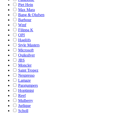
Piet Hein
Max Mara
Bang & Olufsen
Barbour
Wmf
Filippa K
OPI
Haglöfs
Style Masters
Microsoft
Quiksilver
JBS
Moncler
Saint Tropez
Nespresso
Lamaze
Parajumpers
Hoptimist
Reef
Mulberry
Jurlique
Scholl