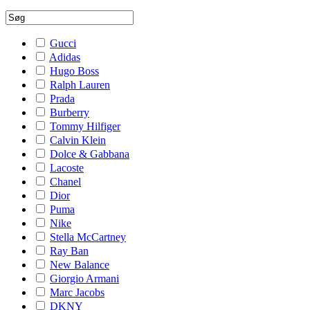
Gucci
Adidas
Hugo Boss
Ralph Lauren
Prada
Burberry
Tommy Hilfiger
Calvin Klein
Dolce & Gabbana
Lacoste
Chanel
Dior
Puma
Nike
Stella McCartney
Ray Ban
New Balance
Giorgio Armani
Marc Jacobs
DKNY