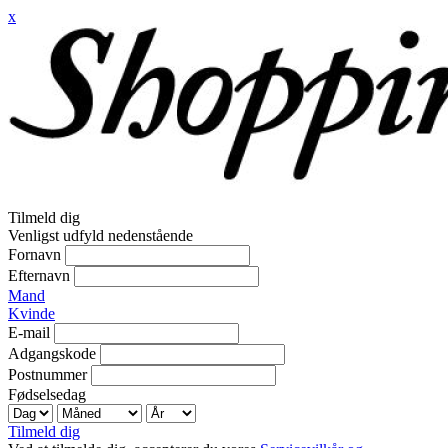
x
Tilmeld dig
Venligst udfyld nedenstående
Fornavn
Efternavn
Mand
Kvinde
E-mail
Adgangskode
Postnummer
Fødselsedag
Tilmeld dig