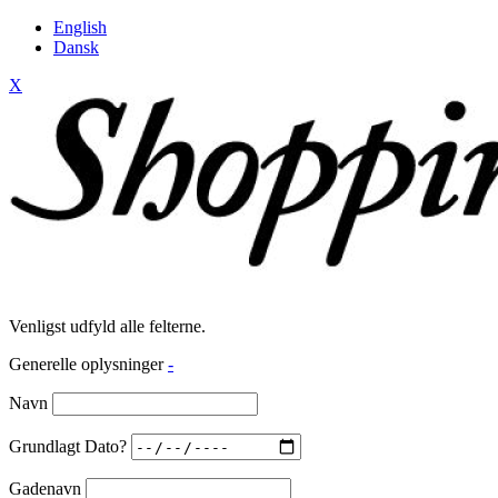
English
Dansk
X
Venligst udfyld alle felterne.
Generelle oplysninger
-
Navn
Grundlagt Dato?
Gadenavn