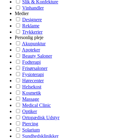
Slik & Konfekture
Vinhandler
Medier
Designere
Reklame
Trykkerier
Personlig pleje
Akupunktur
Apoteker
Beauty Saloner
Fodterapi
Frisørsaloner
Fysioterapi
Hørecenter
Helsekost
Kosmetik
Massage
Medical Clinic
Optiker
Ortopædisk Udstyr
Piercing
Solarium
Sundhedsklinikker