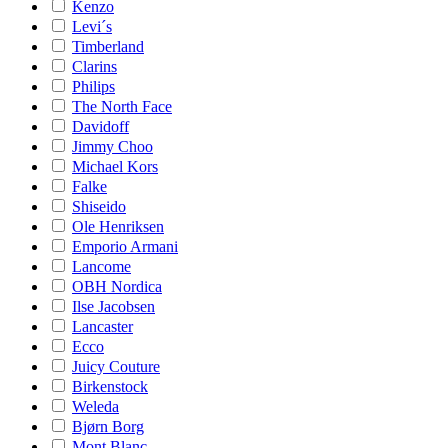
Kenzo
Levi´s
Timberland
Clarins
Philips
The North Face
Davidoff
Jimmy Choo
Michael Kors
Falke
Shiseido
Ole Henriksen
Emporio Armani
Lancome
OBH Nordica
Ilse Jacobsen
Lancaster
Ecco
Juicy Couture
Birkenstock
Weleda
Bjørn Borg
Mont Blanc