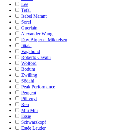
Lee
Tefal
Isabel Marant
Sorel
Guerlain
Alexander Wang
Day Birger et Mikkelsen
Iittala
Vagabond
Roberto Cavalli
Wolford
Bodum
Zwilling
Södahl
Peak Performance
Peugeot
Pillivuyt
Ren
Miu Miu
Essie
Schwarzkopf
Estée Lauder