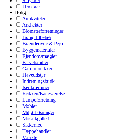
Smykker
Urmager
Bolig
Antikviteter
Arkitekter
Blomsterforretninger
Bolig Tilbehør
Brændeovne & Pejse
Byggematerialer
Ejendomsmægler
Farvehandler
Gardinbutikker
Haveudstyr
Indretningsbutik
Isenkræmmer
Køkken/Badeværelse
Lampeforretning
Møbler
Miljø Løsninger
Mosaikgalleri
Sikkerhed
Tæppehandler
Værktøj