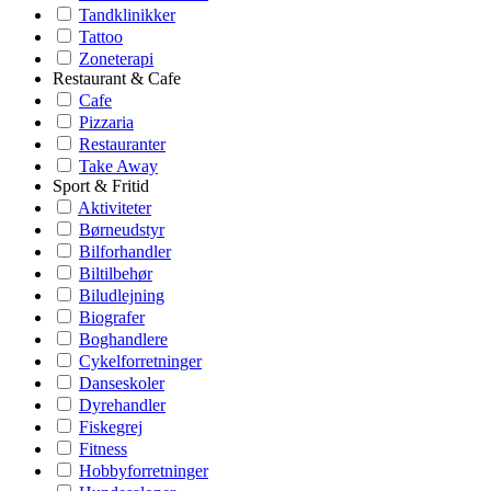
Tandklinikker
Tattoo
Zoneterapi
Restaurant & Cafe
Cafe
Pizzaria
Restauranter
Take Away
Sport & Fritid
Aktiviteter
Børneudstyr
Bilforhandler
Biltilbehør
Biludlejning
Biografer
Boghandlere
Cykelforretninger
Danseskoler
Dyrehandler
Fiskegrej
Fitness
Hobbyforretninger