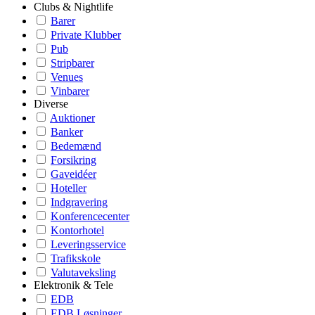
Clubs & Nightlife
Barer
Private Klubber
Pub
Stripbarer
Venues
Vinbarer
Diverse
Auktioner
Banker
Bedemænd
Forsikring
Gaveidéer
Hoteller
Indgravering
Konferencecenter
Kontorhotel
Leveringsservice
Trafikskole
Valutaveksling
Elektronik & Tele
EDB
EDB Løsninger