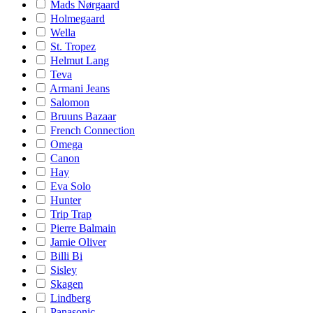
Mads Nørgaard
Holmegaard
Wella
St. Tropez
Helmut Lang
Teva
Armani Jeans
Salomon
Bruuns Bazaar
French Connection
Omega
Canon
Hay
Eva Solo
Hunter
Trip Trap
Pierre Balmain
Jamie Oliver
Billi Bi
Sisley
Skagen
Lindberg
Panasonic