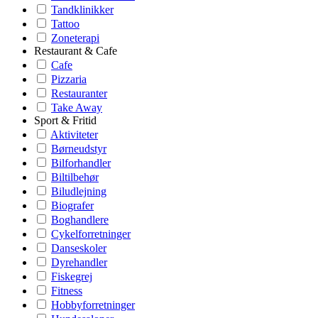
Tandklinikker
Tattoo
Zoneterapi
Restaurant & Cafe
Cafe
Pizzaria
Restauranter
Take Away
Sport & Fritid
Aktiviteter
Børneudstyr
Bilforhandler
Biltilbehør
Biludlejning
Biografer
Boghandlere
Cykelforretninger
Danseskoler
Dyrehandler
Fiskegrej
Fitness
Hobbyforretninger