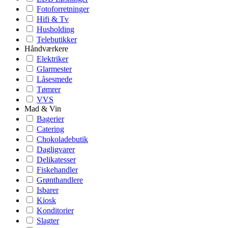
Fotoforretninger
Hifi & Tv
Husholding
Telebutikker
Håndværkere
Elektriker
Glarmester
Låsesmede
Tømrer
VVS
Mad & Vin
Bagerier
Catering
Chokoladebutik
Dagligvarer
Delikatesser
Fiskehandler
Grønthandlere
Isbarer
Kiosk
Konditorier
Slagter