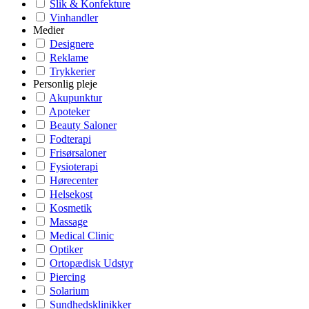
Slik & Konfekture
Vinhandler
Medier
Designere
Reklame
Trykkerier
Personlig pleje
Akupunktur
Apoteker
Beauty Saloner
Fodterapi
Frisørsaloner
Fysioterapi
Hørecenter
Helsekost
Kosmetik
Massage
Medical Clinic
Optiker
Ortopædisk Udstyr
Piercing
Solarium
Sundhedsklinikker