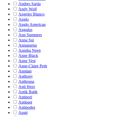
Andres Sarda
Andy Wolf
Angeles Blanco
Anglo
Anglo American
Angulus
Ann Summers
Anna Sui
Annapurna
Anndra Neen
Anne Black
Anne Vest
Anne-Claire Petit
Anntian
Anthony
Anthousa
Anti Hero
Antik Batik
Antinori
Antipast
Antipodes
Apair