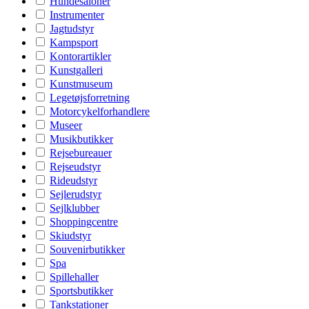
Hundesaloner
Instrumenter
Jagtudstyr
Kampsport
Kontorartikler
Kunstgalleri
Kunstmuseum
Legetøjsforretning
Motorcykelforhandlere
Museer
Musikbutikker
Rejsebureauer
Rejseudstyr
Rideudstyr
Sejlerudstyr
Sejlklubber
Shoppingcentre
Skiudstyr
Souvenirbutikker
Spa
Spillehaller
Sportsbutikker
Tankstationer