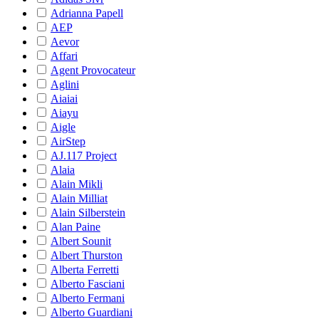
Adrianna Papell
AEP
Aevor
Affari
Agent Provocateur
Aglini
Aiaiai
Aiayu
Aigle
AirStep
AJ.117 Project
Alaia
Alain Mikli
Alain Milliat
Alain Silberstein
Alan Paine
Albert Sounit
Albert Thurston
Alberta Ferretti
Alberto Fasciani
Alberto Fermani
Alberto Guardiani