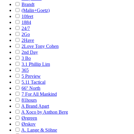
Brandt
(Malin+Goetz)
10feet
1884
24/7
2Go
2Have
2Love Tony Cohen
2nd Day
3 Bo
3.1 Phillip Lim
365
5 Preview
5.11 Tactical
66° North
7 For All Mankind
81hours
A Brand Apart
A Xoco by Anthon Berg
Ørgreen
Ørskov
A. Lange & Söhne