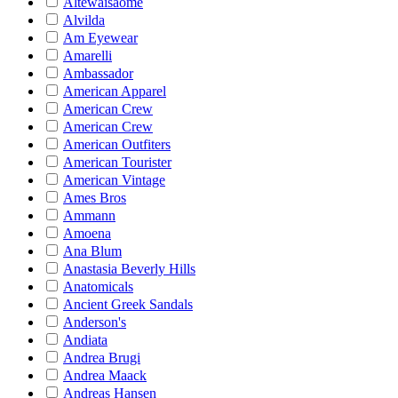
Altewaisaome
Alvilda
Am Eyewear
Amarelli
Ambassador
American Apparel
American Crew
American Crew
American Outfiters
American Tourister
American Vintage
Ames Bros
Ammann
Amoena
Ana Blum
Anastasia Beverly Hills
Anatomicals
Ancient Greek Sandals
Anderson's
Andiata
Andrea Brugi
Andrea Maack
Andreas Hansen