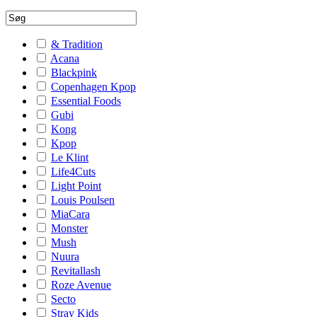
& Tradition
Acana
Blackpink
Copenhagen Kpop
Essential Foods
Gubi
Kong
Kpop
Le Klint
Life4Cuts
Light Point
Louis Poulsen
MiaCara
Monster
Mush
Nuura
Revitallash
Roze Avenue
Secto
Stray Kids