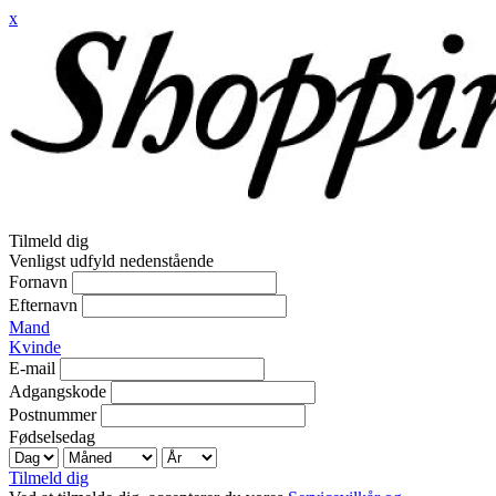
x
Tilmeld dig
Venligst udfyld nedenstående
Fornavn
Efternavn
Mand
Kvinde
E-mail
Adgangskode
Postnummer
Fødselsedag
Tilmeld dig