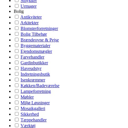
Smykker
Urmager
Bolig
Antikviteter
Arkitekter
Blomsterforretninger
Bolig Tilbehør
Brændeovne & Pejse
Byggematerialer
Ejendomsmægler
Farvehandler
Gardinbutikker
Haveudstyr
Indretningsbutik
Isenkræmmer
Køkken/Badeværelse
Lampeforretning
Møbler
Miljø Løsninger
Mosaikgalleri
Sikkerhed
Tæppehandler
Værktøj