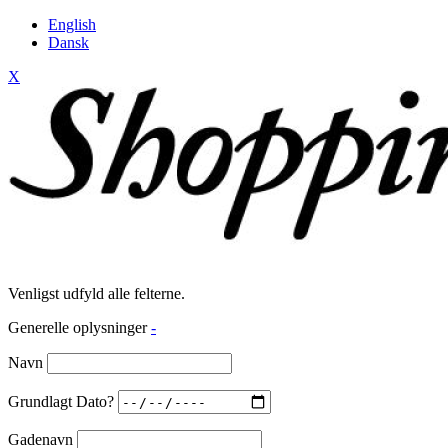
English
Dansk
X
Venligst udfyld alle felterne.
Generelle oplysninger
-
Navn
Grundlagt Dato?
Gadenavn