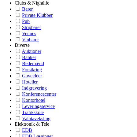
Clubs & Nightlife
Barer
Private Klubber
Pub
Stripbarer
Venues
Vinbarer
Diverse
Auktioner
Banker
Bedemænd
Forsikring
Gaveidéer
Hoteller
Indgravering
Konferencecenter
Kontorhotel
Leveringsservice
Trafikskole
Valutaveksling
Elektronik & Tele
EDB
EDB Løsninger