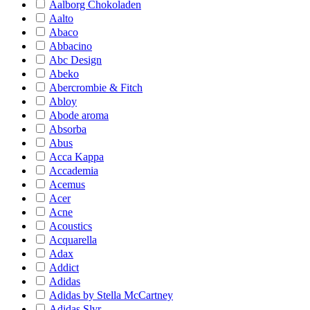
Aalborg Chokoladen
Aalto
Abaco
Abbacino
Abc Design
Abeko
Abercrombie & Fitch
Abloy
Abode aroma
Absorba
Abus
Acca Kappa
Accademia
Acemus
Acer
Acne
Acoustics
Acquarella
Adax
Addict
Adidas
Adidas by Stella McCartney
Adidas Slvr