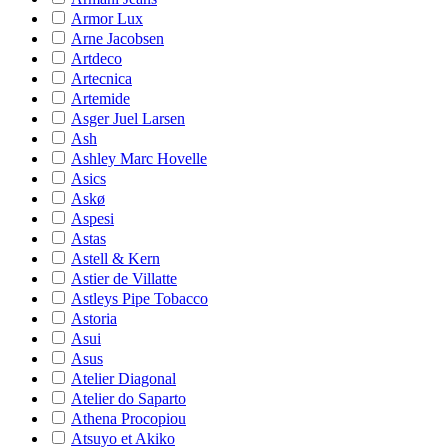
Armor Lux
Arne Jacobsen
Artdeco
Artecnica
Artemide
Asger Juel Larsen
Ash
Ashley Marc Hovelle
Asics
Askø
Aspesi
Astas
Astell & Kern
Astier de Villatte
Astleys Pipe Tobacco
Astoria
Asui
Asus
Atelier Diagonal
Atelier do Saparto
Athena Procopiou
Atsuyo et Akiko