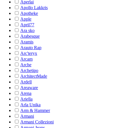
Aperlai
Apollo Lakkris
Apotheke
Apple
April77
Ara sko
Arabesque
Aramis
Arauto Rap
Arc'teryx
Arcam
Arche
Archetipo
ArchitectMade
Ardell
Areaware
Arena
Ariella
Arla Unika
Arm & Hammer
Armani
Armani Collezioni
Armani Jeans