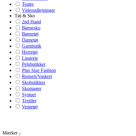
Teatre
Videoudlejninger
Tøj & Sko
2nd Hand
Børnesko
Børnetøj
Dametøj
Garnbutik
Herretøj
Lingerie
Pelsbutikker
Plus Size Fashion
Renseri/Vaskeri
Skobutikker
Skomager
Systuer
Textiler
Ventetøj
Mærker
-