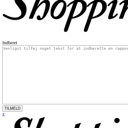
Indberet
TILMELD
x