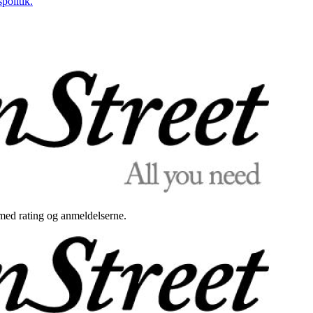
politik.
med rating og anmeldelserne.