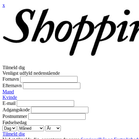
x
Tilmeld dig
Venligst udfyld nedenstående
Fornavn
Efternavn
Mand
Kvinde
E-mail
Adgangskode
Postnummer
Fødselsedag
Tilmeld dig