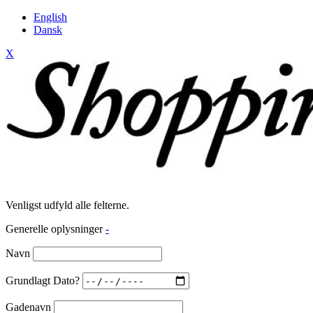
English
Dansk
X
Venligst udfyld alle felterne.
Generelle oplysninger
-
Navn
Grundlagt Dato?
Gadenavn