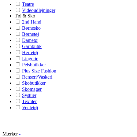
Teatre
Videoudlejninger
Tøj & Sko
2nd Hand
Børnesko
Børnetøj
Dametøj
Garnbutik
Herretøj
Lingerie
Pelsbutikker
Plus Size Fashion
Renseri/Vaskeri
Skobutikker
Skomager
Systuer
Textiler
Ventetøj
Mærker
-