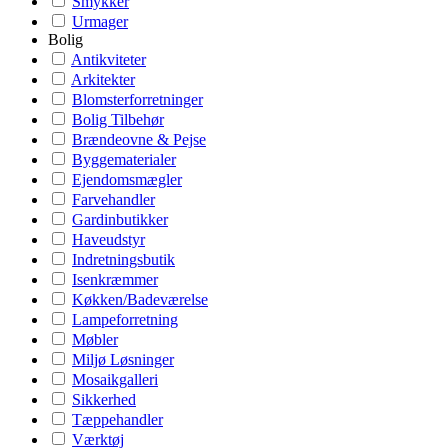
Smykker
Urmager
Bolig
Antikviteter
Arkitekter
Blomsterforretninger
Bolig Tilbehør
Brændeovne & Pejse
Byggematerialer
Ejendomsmægler
Farvehandler
Gardinbutikker
Haveudstyr
Indretningsbutik
Isenkræmmer
Køkken/Badeværelse
Lampeforretning
Møbler
Miljø Løsninger
Mosaikgalleri
Sikkerhed
Tæppehandler
Værktøj