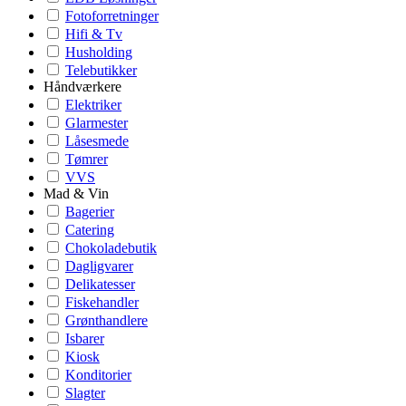
Fotoforretninger
Hifi & Tv
Husholding
Telebutikker
Håndværkere
Elektriker
Glarmester
Låsesmede
Tømrer
VVS
Mad & Vin
Bagerier
Catering
Chokoladebutik
Dagligvarer
Delikatesser
Fiskehandler
Grønthandlere
Isbarer
Kiosk
Konditorier
Slagter