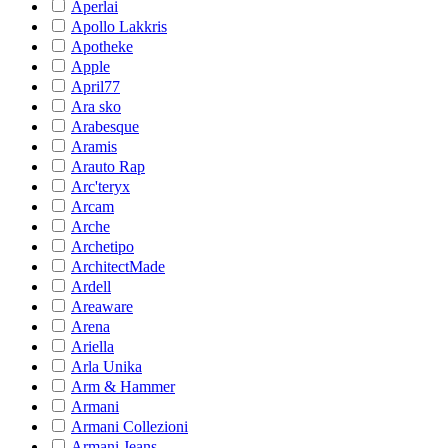
Aperlai
Apollo Lakkris
Apotheke
Apple
April77
Ara sko
Arabesque
Aramis
Arauto Rap
Arc'teryx
Arcam
Arche
Archetipo
ArchitectMade
Ardell
Areaware
Arena
Ariella
Arla Unika
Arm & Hammer
Armani
Armani Collezioni
Armani Jeans