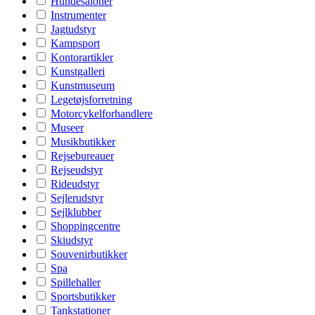
Hundesaloner
Instrumenter
Jagtudstyr
Kampsport
Kontorartikler
Kunstgalleri
Kunstmuseum
Legetøjsforretning
Motorcykelforhandlere
Museer
Musikbutikker
Rejsebureauer
Rejseudstyr
Rideudstyr
Sejlerudstyr
Sejlklubber
Shoppingcentre
Skiudstyr
Souvenirbutikker
Spa
Spillehaller
Sportsbutikker
Tankstationer