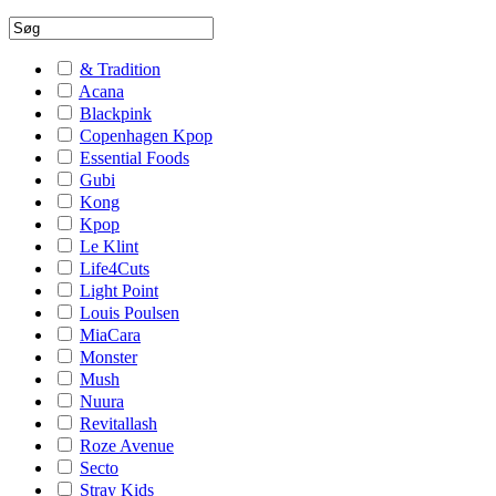
& Tradition
Acana
Blackpink
Copenhagen Kpop
Essential Foods
Gubi
Kong
Kpop
Le Klint
Life4Cuts
Light Point
Louis Poulsen
MiaCara
Monster
Mush
Nuura
Revitallash
Roze Avenue
Secto
Stray Kids