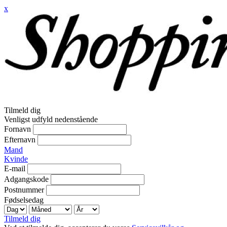
x
Tilmeld dig
Venligst udfyld nedenstående
Fornavn
Efternavn
Mand
Kvinde
E-mail
Adgangskode
Postnummer
Fødselsedag
Tilmeld dig