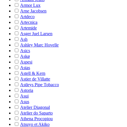
Armor Lux
Arne Jacobsen
Artdeco
Artecnica
Artemide
Asger Juel Larsen
Ash
Ashley Marc Hovelle
Asics
Askø
Aspesi
Astas
Astell & Kern
Astier de Villatte
Astleys Pipe Tobacco
Astoria
Asui
Asus
Atelier Diagonal
Atelier do Saparto
Athena Procopiou
Atsuyo et Akiko