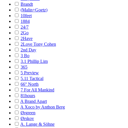
Brandt
(Malin+Goetz)
10feet
1884
24/7
2Go
2Have
2Love Tony Cohen
2nd Day
3 Bo
3.1 Phillip Lim
365
5 Preview
5.11 Tactical
66° North
7 For All Mankind
81hours
A Brand Apart
A Xoco by Anthon Berg
Ørgreen
Ørskov
A. Lange & Söhne