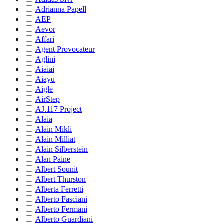
Adrianna Papell
AEP
Aevor
Affari
Agent Provocateur
Aglini
Aiaiai
Aiayu
Aigle
AirStep
AJ.117 Project
Alaia
Alain Mikli
Alain Milliat
Alain Silberstein
Alan Paine
Albert Sounit
Albert Thurston
Alberta Ferretti
Alberto Fasciani
Alberto Fermani
Alberto Guardiani