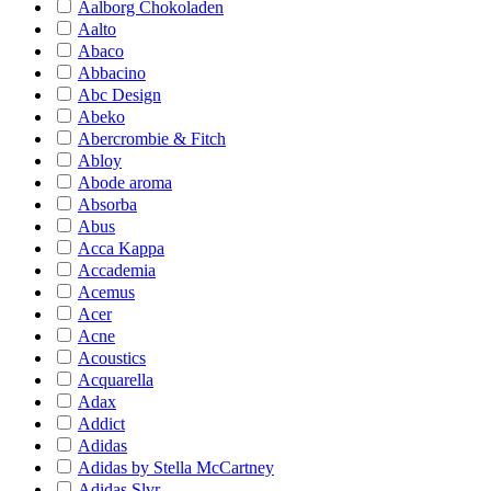
Aalborg Chokoladen
Aalto
Abaco
Abbacino
Abc Design
Abeko
Abercrombie & Fitch
Abloy
Abode aroma
Absorba
Abus
Acca Kappa
Accademia
Acemus
Acer
Acne
Acoustics
Acquarella
Adax
Addict
Adidas
Adidas by Stella McCartney
Adidas Slvr