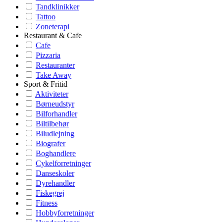
Tandklinikker
Tattoo
Zoneterapi
Restaurant & Cafe
Cafe
Pizzaria
Restauranter
Take Away
Sport & Fritid
Aktiviteter
Børneudstyr
Bilforhandler
Biltilbehør
Biludlejning
Biografer
Boghandlere
Cykelforretninger
Danseskoler
Dyrehandler
Fiskegrej
Fitness
Hobbyforretninger