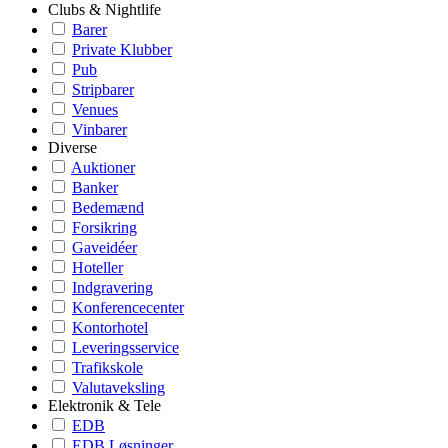
Clubs & Nightlife
Barer
Private Klubber
Pub
Stripbarer
Venues
Vinbarer
Diverse
Auktioner
Banker
Bedemænd
Forsikring
Gaveidéer
Hoteller
Indgravering
Konferencecenter
Kontorhotel
Leveringsservice
Trafikskole
Valutaveksling
Elektronik & Tele
EDB
EDB Løsninger