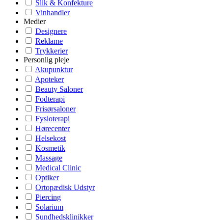
Slik & Konfekture
Vinhandler
Medier
Designere
Reklame
Trykkerier
Personlig pleje
Akupunktur
Apoteker
Beauty Saloner
Fodterapi
Frisørsaloner
Fysioterapi
Hørecenter
Helsekost
Kosmetik
Massage
Medical Clinic
Optiker
Ortopædisk Udstyr
Piercing
Solarium
Sundhedsklinikker