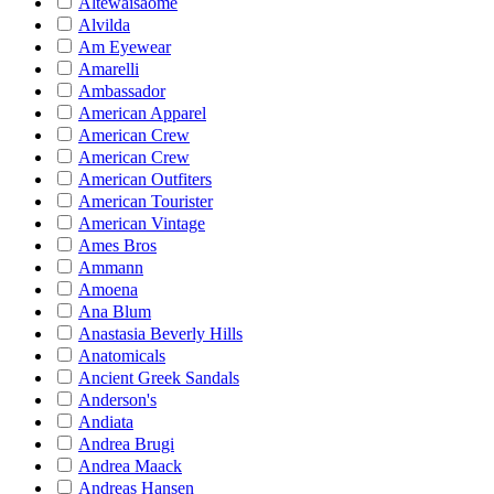
Altewaisaome
Alvilda
Am Eyewear
Amarelli
Ambassador
American Apparel
American Crew
American Crew
American Outfiters
American Tourister
American Vintage
Ames Bros
Ammann
Amoena
Ana Blum
Anastasia Beverly Hills
Anatomicals
Ancient Greek Sandals
Anderson's
Andiata
Andrea Brugi
Andrea Maack
Andreas Hansen