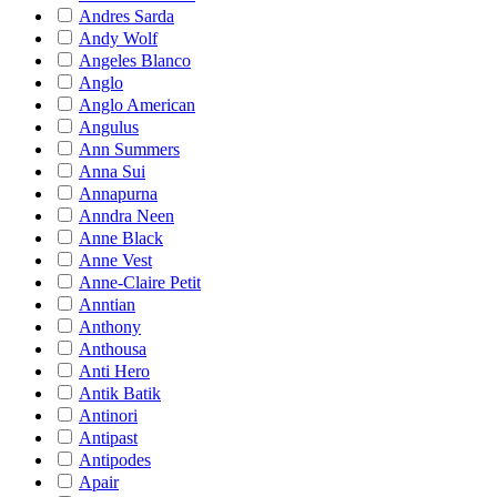
Andres Sarda
Andy Wolf
Angeles Blanco
Anglo
Anglo American
Angulus
Ann Summers
Anna Sui
Annapurna
Anndra Neen
Anne Black
Anne Vest
Anne-Claire Petit
Anntian
Anthony
Anthousa
Anti Hero
Antik Batik
Antinori
Antipast
Antipodes
Apair