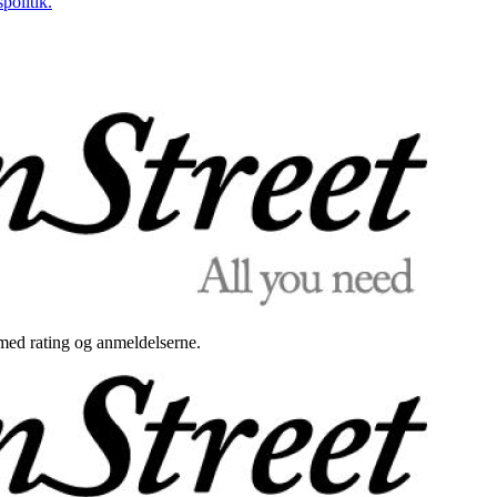
politik.
med rating og anmeldelserne.