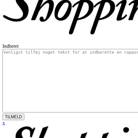
Indberet
TILMELD
x