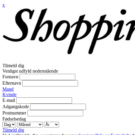
x
Tilmeld dig
Venligst udfyld nedenstående
Fornavn
Efternavn
Mand
Kvinde
E-mail
Adgangskode
Postnummer
Fødselsedag
Tilmeld dig