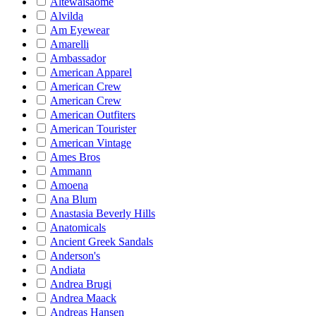
Altewaisaome
Alvilda
Am Eyewear
Amarelli
Ambassador
American Apparel
American Crew
American Crew
American Outfiters
American Tourister
American Vintage
Ames Bros
Ammann
Amoena
Ana Blum
Anastasia Beverly Hills
Anatomicals
Ancient Greek Sandals
Anderson's
Andiata
Andrea Brugi
Andrea Maack
Andreas Hansen