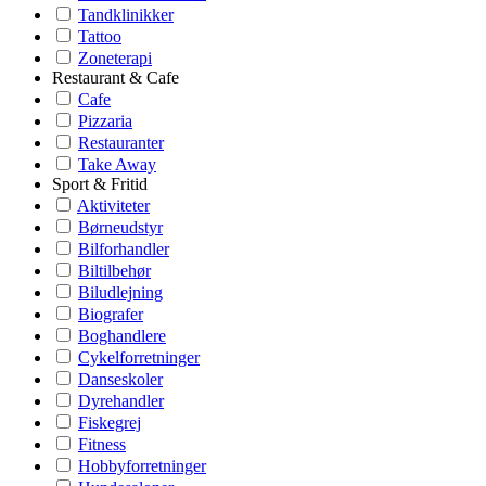
Tandklinikker
Tattoo
Zoneterapi
Restaurant & Cafe
Cafe
Pizzaria
Restauranter
Take Away
Sport & Fritid
Aktiviteter
Børneudstyr
Bilforhandler
Biltilbehør
Biludlejning
Biografer
Boghandlere
Cykelforretninger
Danseskoler
Dyrehandler
Fiskegrej
Fitness
Hobbyforretninger