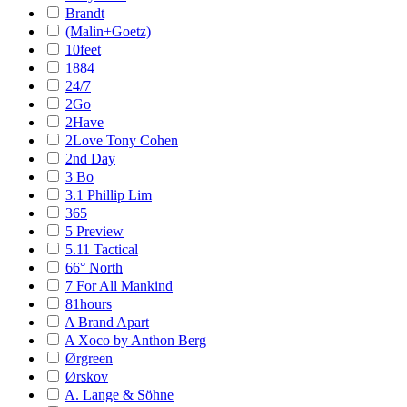
Brandt
(Malin+Goetz)
10feet
1884
24/7
2Go
2Have
2Love Tony Cohen
2nd Day
3 Bo
3.1 Phillip Lim
365
5 Preview
5.11 Tactical
66° North
7 For All Mankind
81hours
A Brand Apart
A Xoco by Anthon Berg
Ørgreen
Ørskov
A. Lange & Söhne