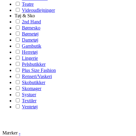
Teatre
Videoudlejninger
Tøj & Sko
2nd Hand
Børnesko
Børnetøj
Dametøj
Garnbutik
Herretøj
Lingerie
Pelsbutikker
Plus Size Fashion
Renseri/Vaskeri
Skobutikker
Skomager
Systuer
Textiler
Ventetøj
Mærker
-