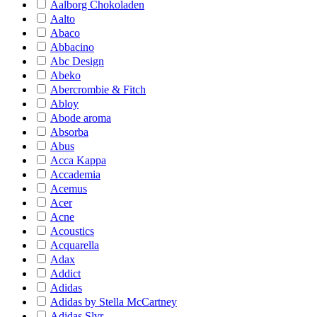
Aalborg Chokoladen
Aalto
Abaco
Abbacino
Abc Design
Abeko
Abercrombie & Fitch
Abloy
Abode aroma
Absorba
Abus
Acca Kappa
Accademia
Acemus
Acer
Acne
Acoustics
Acquarella
Adax
Addict
Adidas
Adidas by Stella McCartney
Adidas Slvr