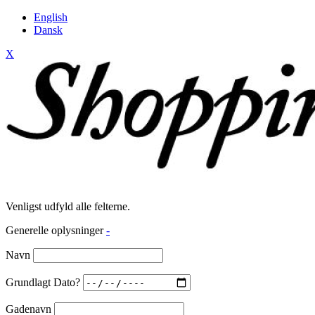
English
Dansk
X
Venligst udfyld alle felterne.
Generelle oplysninger
-
Navn
Grundlagt Dato?
Gadenavn