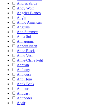
Andres Sarda
Andy Wolf
Angeles Blanco
Anglo
Anglo American
Angulus
Ann Summers
Anna Sui
Annapurna
Anndra Neen
Anne Black
Anne Vest
Anne-Claire Petit
Anntian
Anthony
Anthousa
Anti Hero
Antik Batik
Antinori
Antipast
Antipodes
Apair