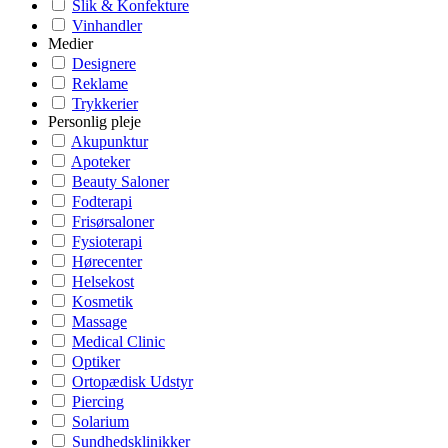
Slik & Konfekture
Vinhandler
Medier
Designere
Reklame
Trykkerier
Personlig pleje
Akupunktur
Apoteker
Beauty Saloner
Fodterapi
Frisørsaloner
Fysioterapi
Hørecenter
Helsekost
Kosmetik
Massage
Medical Clinic
Optiker
Ortopædisk Udstyr
Piercing
Solarium
Sundhedsklinikker