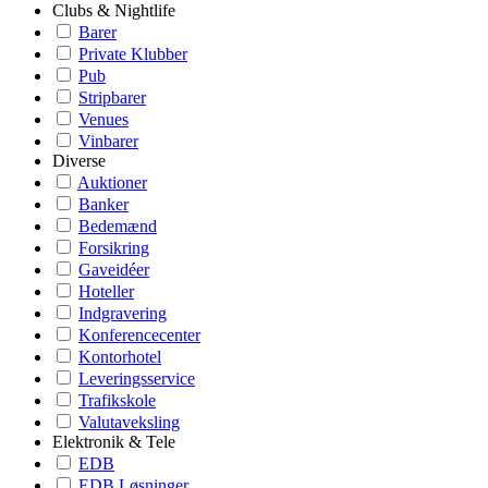
Clubs & Nightlife
Barer
Private Klubber
Pub
Stripbarer
Venues
Vinbarer
Diverse
Auktioner
Banker
Bedemænd
Forsikring
Gaveidéer
Hoteller
Indgravering
Konferencecenter
Kontorhotel
Leveringsservice
Trafikskole
Valutaveksling
Elektronik & Tele
EDB
EDB Løsninger