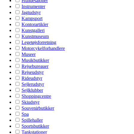
Hundesaloner
Instrumenter
Jagtudstyr
Kampsport
Kontorartikler
Kunstgalleri
Kunstmuseum
Legetøjsforretning
Motorcykelforhandlere
Museer
Musikbutikker
Rejsebureauer
Rejseudstyr
Rideudstyr
Sejlerudstyr
Sejlklubber
Shoppingcentre
Skiudstyr
Souvenirbutikker
Spa
Spillehaller
Sportsbutikker
Tankstationer