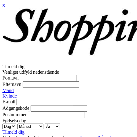
x
Tilmeld dig
Venligst udfyld nedenstående
Fornavn
Efternavn
Mand
Kvinde
E-mail
Adgangskode
Postnummer
Fødselsedag
Tilmeld dig