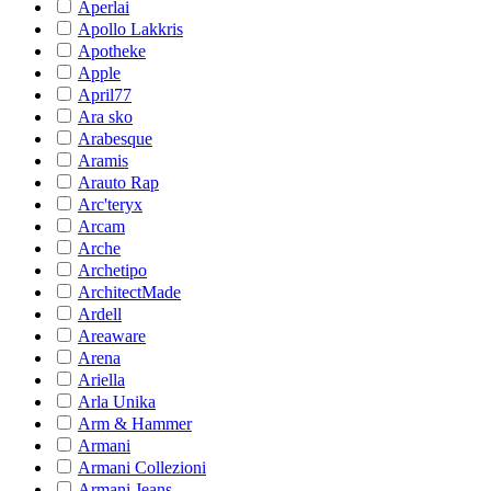
Aperlai
Apollo Lakkris
Apotheke
Apple
April77
Ara sko
Arabesque
Aramis
Arauto Rap
Arc'teryx
Arcam
Arche
Archetipo
ArchitectMade
Ardell
Areaware
Arena
Ariella
Arla Unika
Arm & Hammer
Armani
Armani Collezioni
Armani Jeans