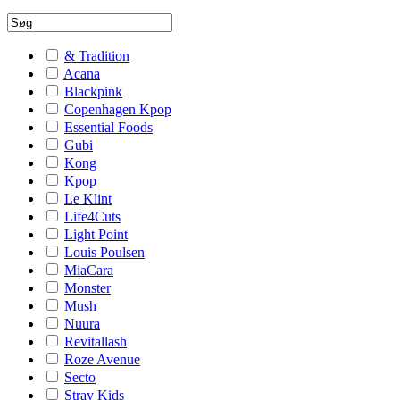
& Tradition
Acana
Blackpink
Copenhagen Kpop
Essential Foods
Gubi
Kong
Kpop
Le Klint
Life4Cuts
Light Point
Louis Poulsen
MiaCara
Monster
Mush
Nuura
Revitallash
Roze Avenue
Secto
Stray Kids