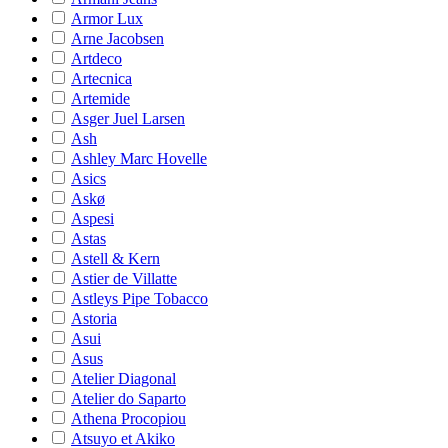
Armor Lux
Arne Jacobsen
Artdeco
Artecnica
Artemide
Asger Juel Larsen
Ash
Ashley Marc Hovelle
Asics
Askø
Aspesi
Astas
Astell & Kern
Astier de Villatte
Astleys Pipe Tobacco
Astoria
Asui
Asus
Atelier Diagonal
Atelier do Saparto
Athena Procopiou
Atsuyo et Akiko