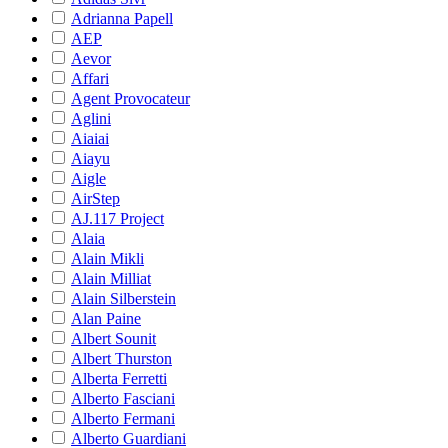
Adrianna Papell
AEP
Aevor
Affari
Agent Provocateur
Aglini
Aiaiai
Aiayu
Aigle
AirStep
AJ.117 Project
Alaia
Alain Mikli
Alain Milliat
Alain Silberstein
Alan Paine
Albert Sounit
Albert Thurston
Alberta Ferretti
Alberto Fasciani
Alberto Fermani
Alberto Guardiani