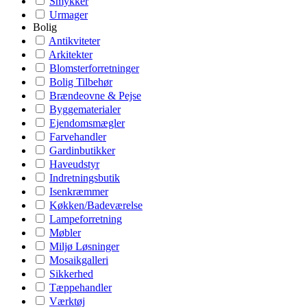
Smykker
Urmager
Bolig
Antikviteter
Arkitekter
Blomsterforretninger
Bolig Tilbehør
Brændeovne & Pejse
Byggematerialer
Ejendomsmægler
Farvehandler
Gardinbutikker
Haveudstyr
Indretningsbutik
Isenkræmmer
Køkken/Badeværelse
Lampeforretning
Møbler
Miljø Løsninger
Mosaikgalleri
Sikkerhed
Tæppehandler
Værktøj