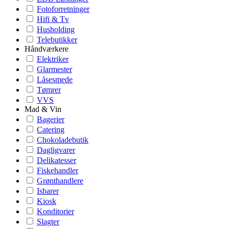
Fotoforretninger
Hifi & Tv
Husholding
Telebutikker
Håndværkere
Elektriker
Glarmester
Låsesmede
Tømrer
VVS
Mad & Vin
Bagerier
Catering
Chokoladebutik
Dagligvarer
Delikatesser
Fiskehandler
Grønthandlere
Isbarer
Kiosk
Konditorier
Slagter