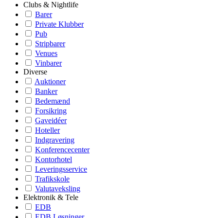
Clubs & Nightlife
Barer
Private Klubber
Pub
Stripbarer
Venues
Vinbarer
Diverse
Auktioner
Banker
Bedemænd
Forsikring
Gaveidéer
Hoteller
Indgravering
Konferencecenter
Kontorhotel
Leveringsservice
Trafikskole
Valutaveksling
Elektronik & Tele
EDB
EDB Løsninger