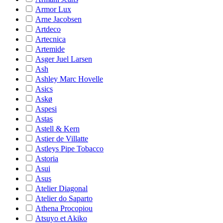
Armor Lux
Arne Jacobsen
Artdeco
Artecnica
Artemide
Asger Juel Larsen
Ash
Ashley Marc Hovelle
Asics
Askø
Aspesi
Astas
Astell & Kern
Astier de Villatte
Astleys Pipe Tobacco
Astoria
Asui
Asus
Atelier Diagonal
Atelier do Saparto
Athena Procopiou
Atsuyo et Akiko