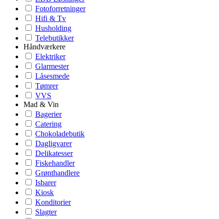
Fotoforretninger
Hifi & Tv
Husholding
Telebutikker
Håndværkere
Elektriker
Glarmester
Låsesmede
Tømrer
VVS
Mad & Vin
Bagerier
Catering
Chokoladebutik
Dagligvarer
Delikatesser
Fiskehandler
Grønthandlere
Isbarer
Kiosk
Konditorier
Slagter