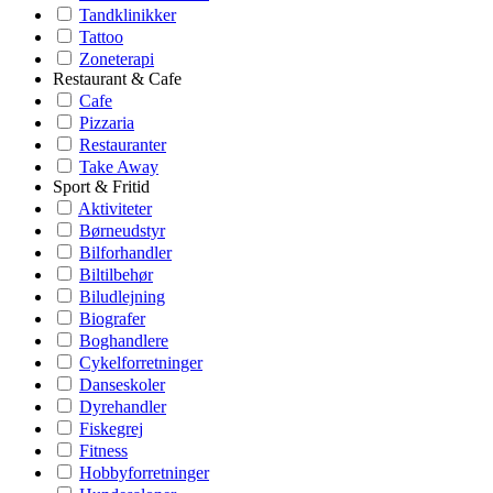
Tandklinikker
Tattoo
Zoneterapi
Restaurant & Cafe
Cafe
Pizzaria
Restauranter
Take Away
Sport & Fritid
Aktiviteter
Børneudstyr
Bilforhandler
Biltilbehør
Biludlejning
Biografer
Boghandlere
Cykelforretninger
Danseskoler
Dyrehandler
Fiskegrej
Fitness
Hobbyforretninger