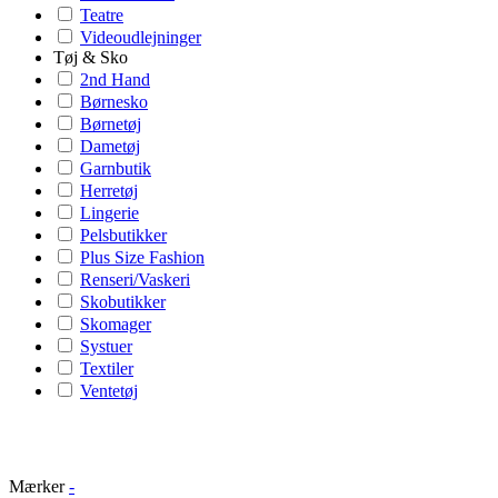
Teatre
Videoudlejninger
Tøj & Sko
2nd Hand
Børnesko
Børnetøj
Dametøj
Garnbutik
Herretøj
Lingerie
Pelsbutikker
Plus Size Fashion
Renseri/Vaskeri
Skobutikker
Skomager
Systuer
Textiler
Ventetøj
Mærker
-