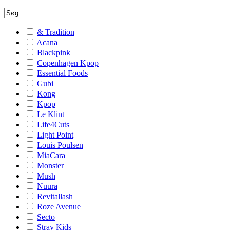
& Tradition
Acana
Blackpink
Copenhagen Kpop
Essential Foods
Gubi
Kong
Kpop
Le Klint
Life4Cuts
Light Point
Louis Poulsen
MiaCara
Monster
Mush
Nuura
Revitallash
Roze Avenue
Secto
Stray Kids