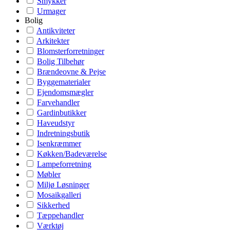
Smykker
Urmager
Bolig
Antikviteter
Arkitekter
Blomsterforretninger
Bolig Tilbehør
Brændeovne & Pejse
Byggematerialer
Ejendomsmægler
Farvehandler
Gardinbutikker
Haveudstyr
Indretningsbutik
Isenkræmmer
Køkken/Badeværelse
Lampeforretning
Møbler
Miljø Løsninger
Mosaikgalleri
Sikkerhed
Tæppehandler
Værktøj