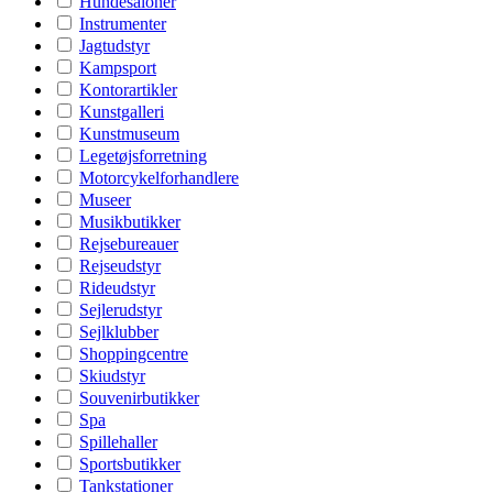
Hundesaloner
Instrumenter
Jagtudstyr
Kampsport
Kontorartikler
Kunstgalleri
Kunstmuseum
Legetøjsforretning
Motorcykelforhandlere
Museer
Musikbutikker
Rejsebureauer
Rejseudstyr
Rideudstyr
Sejlerudstyr
Sejlklubber
Shoppingcentre
Skiudstyr
Souvenirbutikker
Spa
Spillehaller
Sportsbutikker
Tankstationer