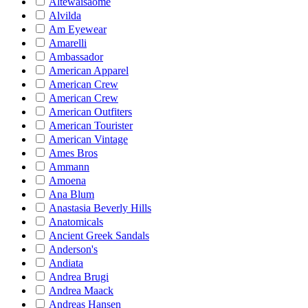
Altewaisaome
Alvilda
Am Eyewear
Amarelli
Ambassador
American Apparel
American Crew
American Crew
American Outfiters
American Tourister
American Vintage
Ames Bros
Ammann
Amoena
Ana Blum
Anastasia Beverly Hills
Anatomicals
Ancient Greek Sandals
Anderson's
Andiata
Andrea Brugi
Andrea Maack
Andreas Hansen