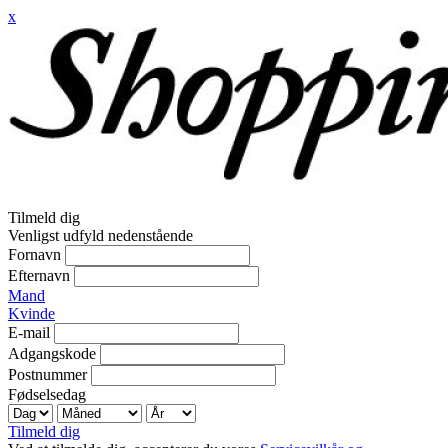
x
Tilmeld dig
Venligst udfyld nedenstående
Fornavn
Efternavn
Mand
Kvinde
E-mail
Adgangskode
Postnummer
Fødselsedag
Tilmeld dig