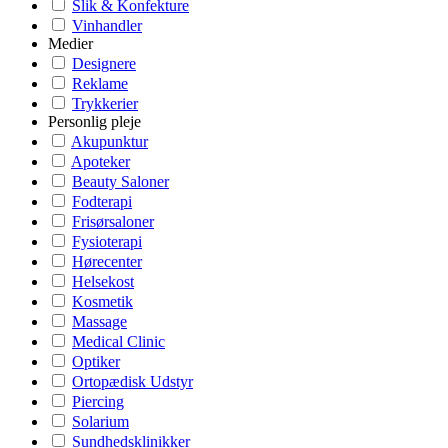
Slik & Konfekture
Vinhandler
Medier
Designere
Reklame
Trykkerier
Personlig pleje
Akupunktur
Apoteker
Beauty Saloner
Fodterapi
Frisørsaloner
Fysioterapi
Hørecenter
Helsekost
Kosmetik
Massage
Medical Clinic
Optiker
Ortopædisk Udstyr
Piercing
Solarium
Sundhedsklinikker