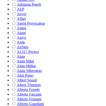
Adrianna Papell
AEP
Aevor
Affari
Agent Provocateur
Aglini
Aiaiai
Aiayu
Aigle
AirStep
AJ.117 Project
Alaia
Alain Mikli
Alain Milliat
Alain Silberstein
Alan Paine
Albert Sounit
Albert Thurston
Alberta Ferretti
Alberto Fasciani
Alberto Fermani
Alberto Guardiani