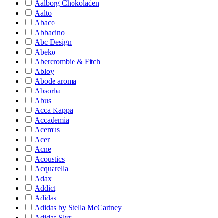
Aalborg Chokoladen
Aalto
Abaco
Abbacino
Abc Design
Abeko
Abercrombie & Fitch
Abloy
Abode aroma
Absorba
Abus
Acca Kappa
Accademia
Acemus
Acer
Acne
Acoustics
Acquarella
Adax
Addict
Adidas
Adidas by Stella McCartney
Adidas Slvr