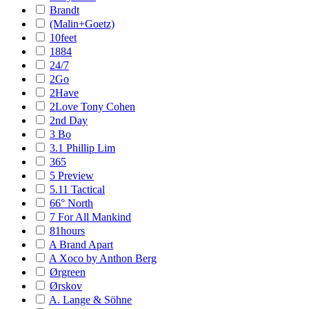
Brandt
(Malin+Goetz)
10feet
1884
24/7
2Go
2Have
2Love Tony Cohen
2nd Day
3 Bo
3.1 Phillip Lim
365
5 Preview
5.11 Tactical
66° North
7 For All Mankind
81hours
A Brand Apart
A Xoco by Anthon Berg
Ørgreen
Ørskov
A. Lange & Söhne