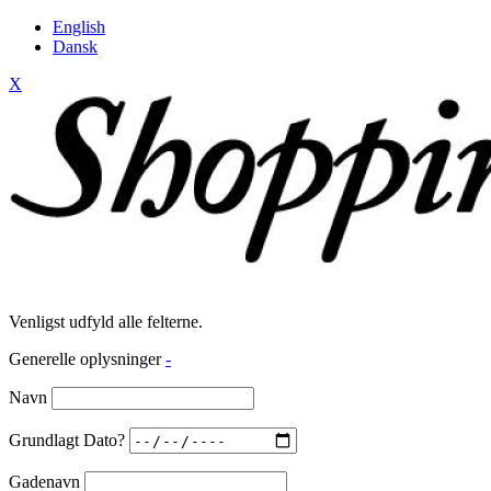
English
Dansk
X
Venligst udfyld alle felterne.
Generelle oplysninger
-
Navn
Grundlagt Dato?
Gadenavn