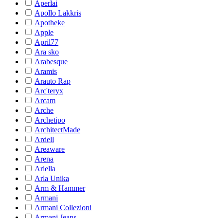
Aperlai
Apollo Lakkris
Apotheke
Apple
April77
Ara sko
Arabesque
Aramis
Arauto Rap
Arc'teryx
Arcam
Arche
Archetipo
ArchitectMade
Ardell
Areaware
Arena
Ariella
Arla Unika
Arm & Hammer
Armani
Armani Collezioni
Armani Jeans