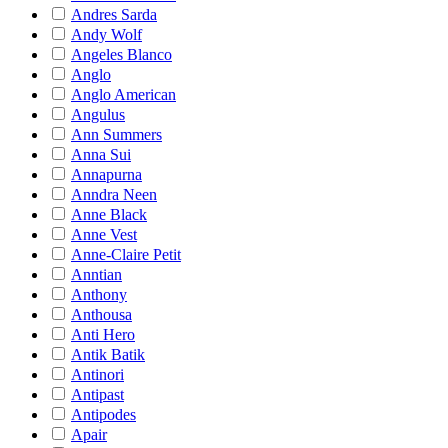
Andres Sarda
Andy Wolf
Angeles Blanco
Anglo
Anglo American
Angulus
Ann Summers
Anna Sui
Annapurna
Anndra Neen
Anne Black
Anne Vest
Anne-Claire Petit
Anntian
Anthony
Anthousa
Anti Hero
Antik Batik
Antinori
Antipast
Antipodes
Apair