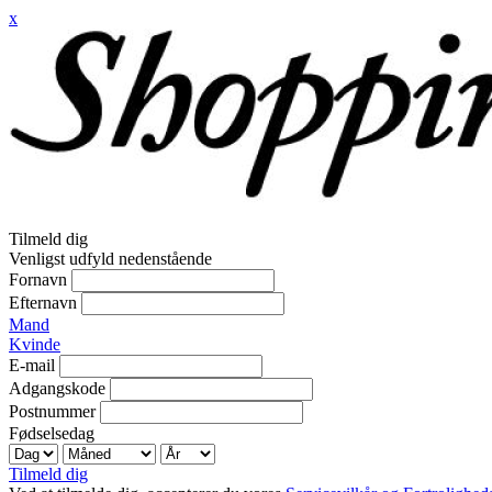
x
Tilmeld dig
Venligst udfyld nedenstående
Fornavn
Efternavn
Mand
Kvinde
E-mail
Adgangskode
Postnummer
Fødselsedag
Tilmeld dig