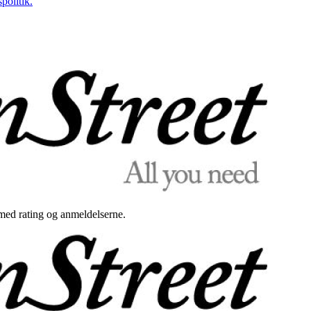
politik.
med rating og anmeldelserne.