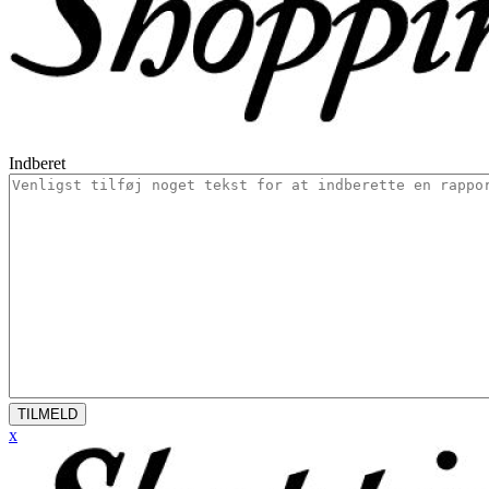
Indberet
TILMELD
x