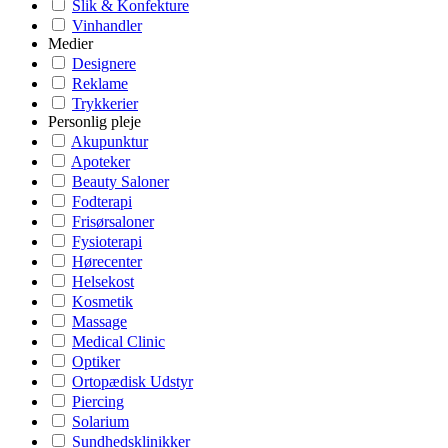
Slik & Konfekture
Vinhandler
Medier
Designere
Reklame
Trykkerier
Personlig pleje
Akupunktur
Apoteker
Beauty Saloner
Fodterapi
Frisørsaloner
Fysioterapi
Hørecenter
Helsekost
Kosmetik
Massage
Medical Clinic
Optiker
Ortopædisk Udstyr
Piercing
Solarium
Sundhedsklinikker