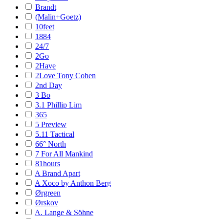
Brandt
(Malin+Goetz)
10feet
1884
24/7
2Go
2Have
2Love Tony Cohen
2nd Day
3 Bo
3.1 Phillip Lim
365
5 Preview
5.11 Tactical
66° North
7 For All Mankind
81hours
A Brand Apart
A Xoco by Anthon Berg
Ørgreen
Ørskov
A. Lange & Söhne