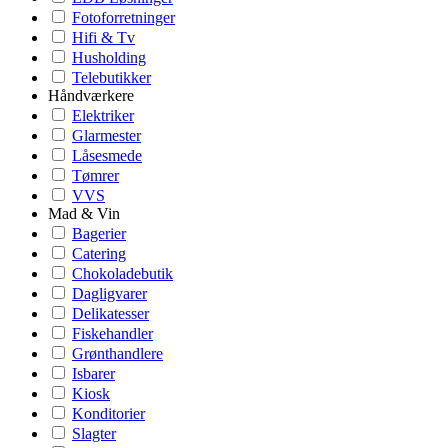
Fotoforretninger
Hifi & Tv
Husholding
Telebutikker
Håndværkere
Elektriker
Glarmester
Låsesmede
Tømrer
VVS
Mad & Vin
Bagerier
Catering
Chokoladebutik
Dagligvarer
Delikatesser
Fiskehandler
Grønthandlere
Isbarer
Kiosk
Konditorier
Slagter