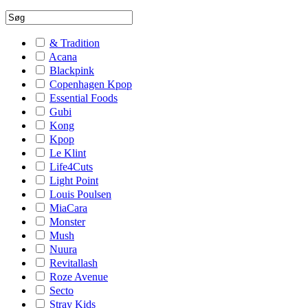
& Tradition
Acana
Blackpink
Copenhagen Kpop
Essential Foods
Gubi
Kong
Kpop
Le Klint
Life4Cuts
Light Point
Louis Poulsen
MiaCara
Monster
Mush
Nuura
Revitallash
Roze Avenue
Secto
Stray Kids