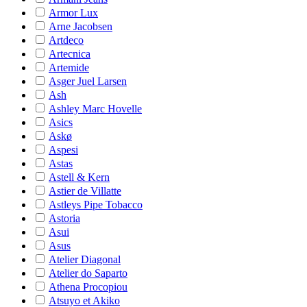
Armor Lux
Arne Jacobsen
Artdeco
Artecnica
Artemide
Asger Juel Larsen
Ash
Ashley Marc Hovelle
Asics
Askø
Aspesi
Astas
Astell & Kern
Astier de Villatte
Astleys Pipe Tobacco
Astoria
Asui
Asus
Atelier Diagonal
Atelier do Saparto
Athena Procopiou
Atsuyo et Akiko