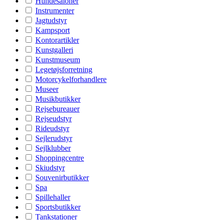
Hundesaloner
Instrumenter
Jagtudstyr
Kampsport
Kontorartikler
Kunstgalleri
Kunstmuseum
Legetøjsforretning
Motorcykelforhandlere
Museer
Musikbutikker
Rejsebureauer
Rejseudstyr
Rideudstyr
Sejlerudstyr
Sejlklubber
Shoppingcentre
Skiudstyr
Souvenirbutikker
Spa
Spillehaller
Sportsbutikker
Tankstationer