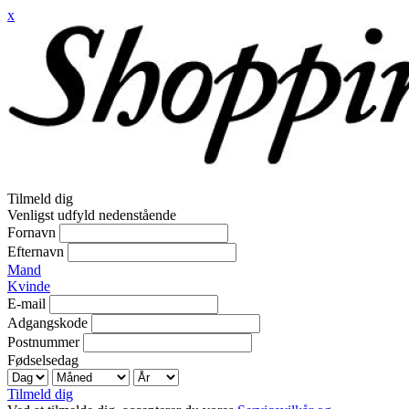
x
Tilmeld dig
Venligst udfyld nedenstående
Fornavn
Efternavn
Mand
Kvinde
E-mail
Adgangskode
Postnummer
Fødselsedag
Tilmeld dig