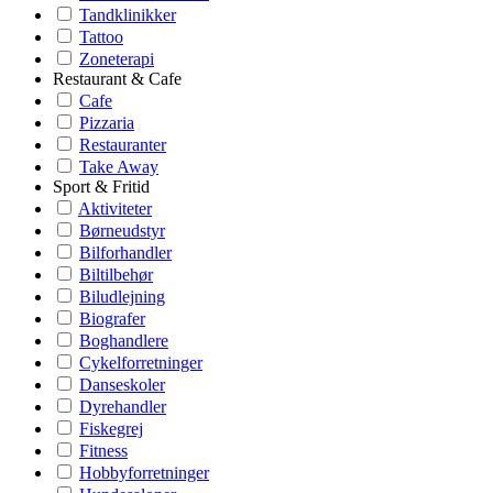
Tandklinikker
Tattoo
Zoneterapi
Restaurant & Cafe
Cafe
Pizzaria
Restauranter
Take Away
Sport & Fritid
Aktiviteter
Børneudstyr
Bilforhandler
Biltilbehør
Biludlejning
Biografer
Boghandlere
Cykelforretninger
Danseskoler
Dyrehandler
Fiskegrej
Fitness
Hobbyforretninger