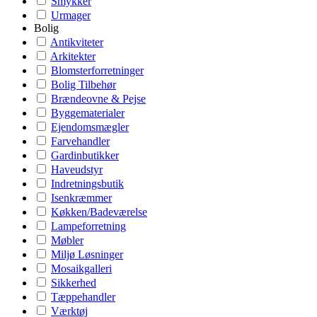
Smykker
Urmager
Bolig
Antikviteter
Arkitekter
Blomsterforretninger
Bolig Tilbehør
Brændeovne & Pejse
Byggematerialer
Ejendomsmægler
Farvehandler
Gardinbutikker
Haveudstyr
Indretningsbutik
Isenkræmmer
Køkken/Badeværelse
Lampeforretning
Møbler
Miljø Løsninger
Mosaikgalleri
Sikkerhed
Tæppehandler
Værktøj