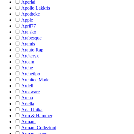
Aperlai
Apollo Lakkris
Apotheke
Apple
April77
Ara sko
Arabesque
Aramis
Arauto Rap
Arc'teryx
Arcam
Arche
Archetipo
ArchitectMade
Ardell
Areaware
Arena
Ariella
Arla Unika
Arm & Hammer
Armani
Armani Collezioni
Armani Jeans