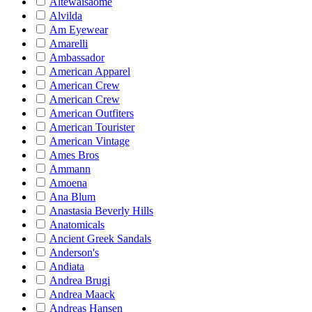
Altewaisaome
Alvilda
Am Eyewear
Amarelli
Ambassador
American Apparel
American Crew
American Crew
American Outfiters
American Tourister
American Vintage
Ames Bros
Ammann
Amoena
Ana Blum
Anastasia Beverly Hills
Anatomicals
Ancient Greek Sandals
Anderson's
Andiata
Andrea Brugi
Andrea Maack
Andreas Hansen