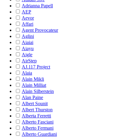
Adrianna Papell
AEP
Aevor
Affari
Agent Provocateur
Aglini
Aiaiai
Aiayu
Aigle
AirStep
AJ.117 Project
Alaia
Alain Mikli
Alain Milliat
Alain Silberstein
Alan Paine
Albert Sounit
Albert Thurston
Alberta Ferretti
Alberto Fasciani
Alberto Fermani
Alberto Guardiani