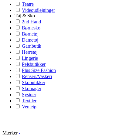
Teatre
Videoudlejninger
Tøj & Sko
2nd Hand
Børnesko
Børnetøj
Dametøj
Garnbutik
Herretøj
Lingerie
Pelsbutikker
Plus Size Fashion
Renseri/Vaskeri
Skobutikker
Skomager
Systuer
Textiler
Ventetøj
Mærker
-