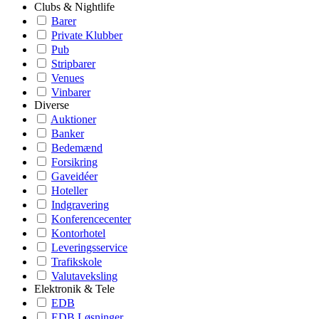
Clubs & Nightlife
Barer
Private Klubber
Pub
Stripbarer
Venues
Vinbarer
Diverse
Auktioner
Banker
Bedemænd
Forsikring
Gaveidéer
Hoteller
Indgravering
Konferencecenter
Kontorhotel
Leveringsservice
Trafikskole
Valutaveksling
Elektronik & Tele
EDB
EDB Løsninger