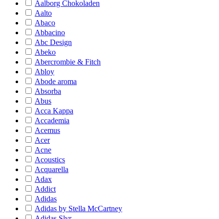
Aalborg Chokoladen
Aalto
Abaco
Abbacino
Abc Design
Abeko
Abercrombie & Fitch
Abloy
Abode aroma
Absorba
Abus
Acca Kappa
Accademia
Acemus
Acer
Acne
Acoustics
Acquarella
Adax
Addict
Adidas
Adidas by Stella McCartney
Adidas Slvr