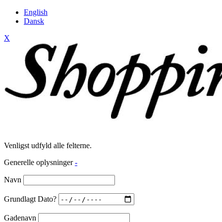
English
Dansk
X
Venligst udfyld alle felterne.
Generelle oplysninger
-
Navn
Grundlagt Dato?
Gadenavn