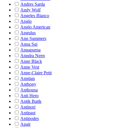
Andres Sarda
Andy Wolf
Angeles Blanco
Anglo
Anglo American
Angulus
Ann Summers
Anna Sui
Annapurna
Anndra Neen
Anne Black
Anne Vest
Anne-Claire Petit
Anntian
Anthony
Anthousa
Anti Hero
Antik Batik
Antinori
Antipast
Antipodes
Apair