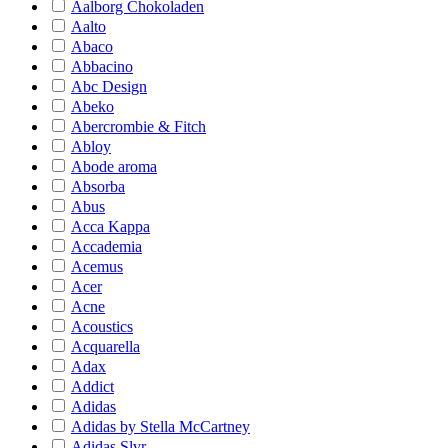
Aalborg Chokoladen
Aalto
Abaco
Abbacino
Abc Design
Abeko
Abercrombie & Fitch
Abloy
Abode aroma
Absorba
Abus
Acca Kappa
Accademia
Acemus
Acer
Acne
Acoustics
Acquarella
Adax
Addict
Adidas
Adidas by Stella McCartney
Adidas Slvr