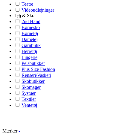
Teatre
Videoudlejninger
Tøj & Sko
2nd Hand
Børnesko
Børnetøj
Dametøj
Garnbutik
Herretøj
Lingerie
Pelsbutikker
Plus Size Fashion
Renseri/Vaskeri
Skobutikker
Skomager
Systuer
Textiler
Ventetøj
Mærker
-