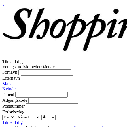
x
Tilmeld dig
Venligst udfyld nedenstående
Fornavn
Efternavn
Mand
Kvinde
E-mail
Adgangskode
Postnummer
Fødselsedag
Tilmeld dig