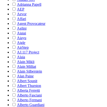
Adrianna Papell
AEP
Aevor
Affari
Agent Provocateur
Aglini
Aiaiai
Aiayu
Aigle
AirStep
AJ.117 Project
Alaia
Alain Mikli
Alain Milliat
Alain Silberstein
Alan Paine
Albert Sounit
Albert Thurston
Alberta Ferretti
Alberto Fasciani
Alberto Fermani
Alberto Guardiani