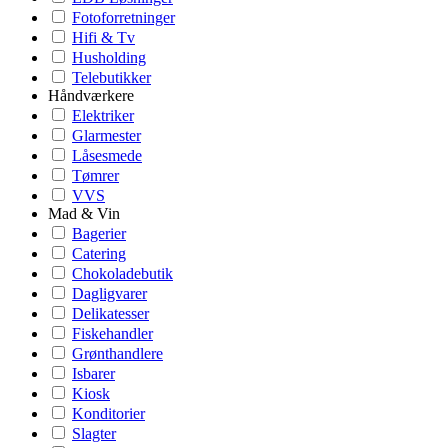
Fotoforretninger
Hifi & Tv
Husholding
Telebutikker
Håndværkere
Elektriker
Glarmester
Låsesmede
Tømrer
VVS
Mad & Vin
Bagerier
Catering
Chokoladebutik
Dagligvarer
Delikatesser
Fiskehandler
Grønthandlere
Isbarer
Kiosk
Konditorier
Slagter