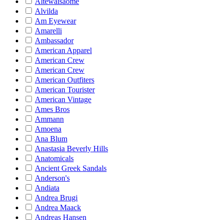
Altewaisaome
Alvilda
Am Eyewear
Amarelli
Ambassador
American Apparel
American Crew
American Crew
American Outfiters
American Tourister
American Vintage
Ames Bros
Ammann
Amoena
Ana Blum
Anastasia Beverly Hills
Anatomicals
Ancient Greek Sandals
Anderson's
Andiata
Andrea Brugi
Andrea Maack
Andreas Hansen