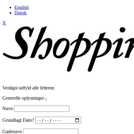
English
Dansk
X
Venligst udfyld alle felterne.
Generelle oplysninger
-
Navn
Grundlagt Dato?
Gadenavn