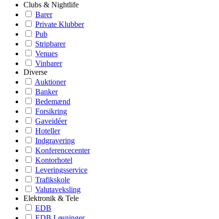
Clubs & Nightlife
Barer
Private Klubber
Pub
Stripbarer
Venues
Vinbarer
Diverse
Auktioner
Banker
Bedemænd
Forsikring
Gaveidéer
Hoteller
Indgravering
Konferencecenter
Kontorhotel
Leveringsservice
Trafikskole
Valutaveksling
Elektronik & Tele
EDB
EDB Løsninger