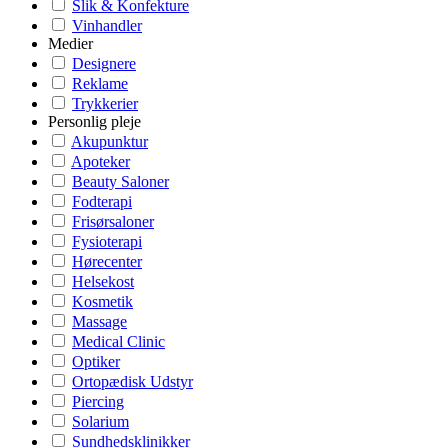
Slik & Konfekture
Vinhandler
Medier
Designere
Reklame
Trykkerier
Personlig pleje
Akupunktur
Apoteker
Beauty Saloner
Fodterapi
Frisørsaloner
Fysioterapi
Hørecenter
Helsekost
Kosmetik
Massage
Medical Clinic
Optiker
Ortopædisk Udstyr
Piercing
Solarium
Sundhedsklinikker