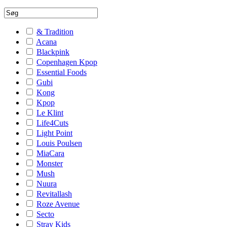
& Tradition
Acana
Blackpink
Copenhagen Kpop
Essential Foods
Gubi
Kong
Kpop
Le Klint
Life4Cuts
Light Point
Louis Poulsen
MiaCara
Monster
Mush
Nuura
Revitallash
Roze Avenue
Secto
Stray Kids