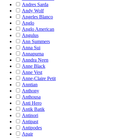
Andres Sarda
Andy Wolf
Angeles Blanco
Anglo
Anglo American
Angulus
Ann Summers
Anna Sui
Annapurna
Anndra Neen
Anne Black
Anne Vest
Anne-Claire Petit
Anntian
Anthony
Anthousa
Anti Hero
Antik Batik
Antinori
Antipast
Antipodes
Apair