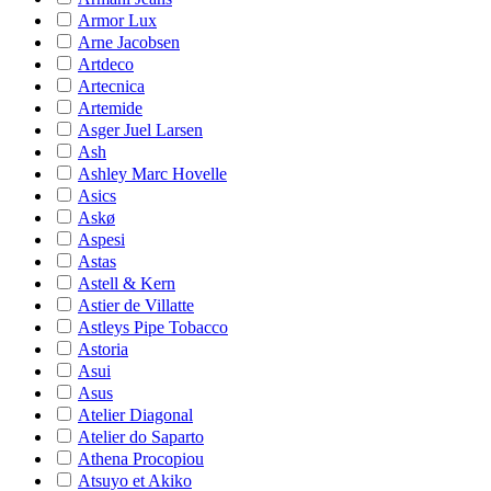
Armor Lux
Arne Jacobsen
Artdeco
Artecnica
Artemide
Asger Juel Larsen
Ash
Ashley Marc Hovelle
Asics
Askø
Aspesi
Astas
Astell & Kern
Astier de Villatte
Astleys Pipe Tobacco
Astoria
Asui
Asus
Atelier Diagonal
Atelier do Saparto
Athena Procopiou
Atsuyo et Akiko