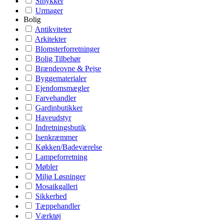
Smykker
Urmager
Bolig
Antikviteter
Arkitekter
Blomsterforretninger
Bolig Tilbehør
Brændeovne & Pejse
Byggematerialer
Ejendomsmægler
Farvehandler
Gardinbutikker
Haveudstyr
Indretningsbutik
Isenkræmmer
Køkken/Badeværelse
Lampeforretning
Møbler
Miljø Løsninger
Mosaikgalleri
Sikkerhed
Tæppehandler
Værktøj