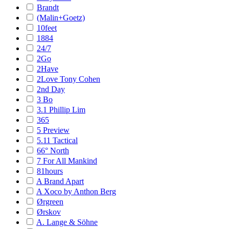
Brandt
(Malin+Goetz)
10feet
1884
24/7
2Go
2Have
2Love Tony Cohen
2nd Day
3 Bo
3.1 Phillip Lim
365
5 Preview
5.11 Tactical
66° North
7 For All Mankind
81hours
A Brand Apart
A Xoco by Anthon Berg
Ørgreen
Ørskov
A. Lange & Söhne