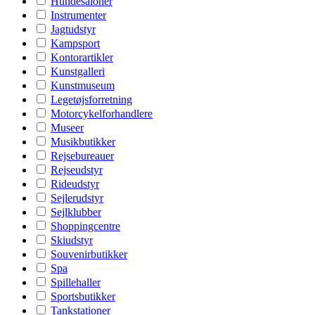
Hundesaloner
Instrumenter
Jagtudstyr
Kampsport
Kontorartikler
Kunstgalleri
Kunstmuseum
Legetøjsforretning
Motorcykelforhandlere
Museer
Musikbutikker
Rejsebureauer
Rejseudstyr
Rideudstyr
Sejlerudstyr
Sejlklubber
Shoppingcentre
Skiudstyr
Souvenirbutikker
Spa
Spillehaller
Sportsbutikker
Tankstationer