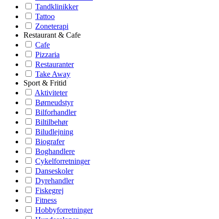
Tandklinikker
Tattoo
Zoneterapi
Restaurant & Cafe
Cafe
Pizzaria
Restauranter
Take Away
Sport & Fritid
Aktiviteter
Børneudstyr
Bilforhandler
Biltilbehør
Biludlejning
Biografer
Boghandlere
Cykelforretninger
Danseskoler
Dyrehandler
Fiskegrej
Fitness
Hobbyforretninger