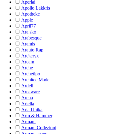
Aperlai
Apollo Lakkris
Apotheke
Apple
April77
Ara sko
Arabesque
Aramis
Arauto Rap
Arc'teryx
Arcam
Arche
Archetipo
ArchitectMade
Ardell
Areaware
Arena
Ariella
Arla Unika
Arm & Hammer
Armani
Armani Collezioni
Armani Jeans